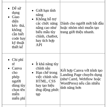
Dễ sử
Giới hạn tính
dụng
năng
Giao
Không hỗ trợ
diện
các chức năng
Dành cho người mới bắt đầu
kéo thả,
nâng cao như
hoặc nhóm nhỏ muốn tạo
không
biểu mẫu tùy
trang giới thiệu nhanh.
cần biết
chỉnh, chatbot,
code hay
hay tích hợp
kỹ thuật
API
thiết kế
Chi phí
rẻ
Ít khả năng tùy
Canva
chỉnh sâu
Kết hợp Canva với trình tạo
cho
Hạn chế trong
Landing Page chuyên dụng
phép
việc chỉnh sửa
(như Carrd, Webflow hoặc
người
HTML, CSS
WordPress) nếu cần nhiều
dùng tùy
hay tạo hiệu
tính năng hơn
chọn tên
ứng động phức
miền
tạp
miễn phí