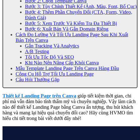
Bước 2: Chọn Template Canva
Bước 3: Tùy Chỉnh Thiết Kế (Ảnh, Màu, Font, Bố Cục)
Bước 4: Thêm Phần Chuyển Đổi (CTA, Form, Video,
Đánh Giá)
Bước 5: Xem Trước Và Kiểm Tra Đa Thiết Bị
Bước 6: Xuất Bản Và Gắn Domain Riêng
Cách Đo Lường Và Tối Ưu Landing Page Sau Khi Xuất
Bản Trên Canva
Gắn Tracking Và Analytics
A/B Testing
Tối Ưu Tốc Độ Và SEO
Khi Nào Nên Nâng Cấp Khỏi Canva
Mẫu Template Landing Page Trên Canva Hàng Đầu
Công Cụ Hỗ Trợ Tối Ưu Landing Page
Câu Hỏi Thường Gặp
Thiết kế Landing Page trên Canva
giúp tiết kiệm thời gian, chi
phí mà vẫn đảm bảo tính thẩm mỹ và chuyên nghiệp. Vậy làm cách
nào để thiết kế Landing Page bằng Canva ấn tượng, thu hút khách
hàng và mang lại hiệu quả chuyển đổi cao? Hãy cùng HVMO tìm
hiểu chi tiết trong bài viết dưới đây nhé!