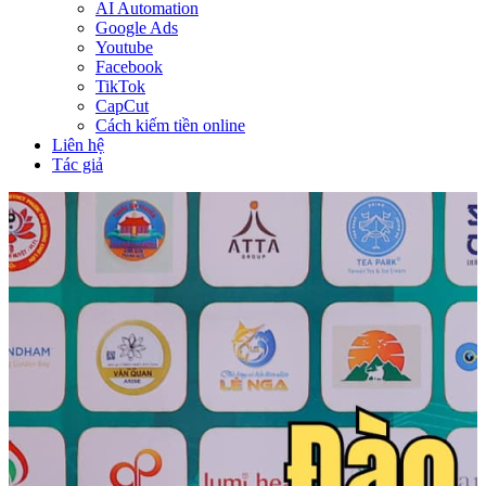
AI Automation
Google Ads
Youtube
Facebook
TikTok
CapCut
Cách kiếm tiền online
Liên hệ
Tác giả