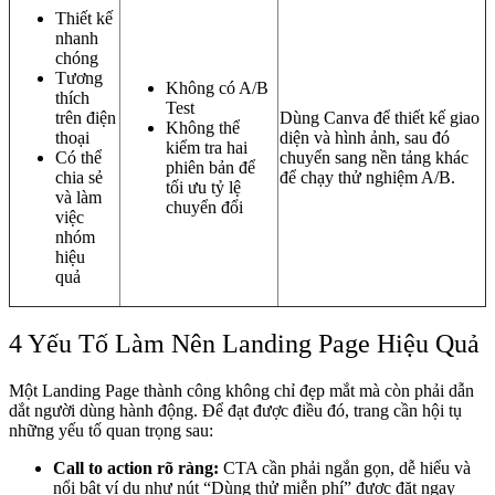
Thiết kế
nhanh
chóng
Tương
Không có A/B
thích
Test
trên điện
Dùng Canva để thiết kế giao
Không thể
thoại
diện và hình ảnh, sau đó
kiểm tra hai
Có thể
chuyển sang nền tảng khác
phiên bản để
chia sẻ
để chạy thử nghiệm A/B.
tối ưu tỷ lệ
và làm
chuyển đổi
việc
nhóm
hiệu
quả
4 Yếu Tố Làm Nên Landing Page Hiệu Quả
Một Landing Page thành công không chỉ đẹp mắt mà còn phải dẫn
dắt người dùng hành động. Để đạt được điều đó, trang cần hội tụ
những yếu tố quan trọng sau:
Call to action rõ ràng:
CTA cần phải ngắn gọn, dễ hiểu và
nổi bật ví dụ như nút “Dùng thử miễn phí” được đặt ngay