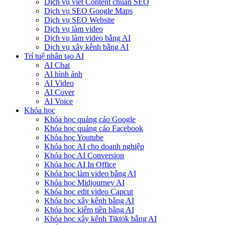
Dịch vụ viết Content chuẩn SEO
Dịch vụ SEO Google Maps
Dịch vụ SEO Website
Dịch vụ làm video
Dịch vụ làm video bằng AI
Dịch vụ xây kênh bằng AI
Trí tuệ nhân tạo AI
AI Chat
AI hình ảnh
AI Video
AI Cover
AI Voice
Khóa học
Khóa học quảng cáo Google
Khóa học quảng cáo Facebook
Khóa học Youtube
Khóa học AI cho doanh nghiệp
Khóa học AI Conversion
Khóa học AI In Office
Khóa học làm video bằng AI
Khóa học Midjourney AI
Khóa học edit video Capcut
Khóa học xây kênh bằng AI
Khóa học kiếm tiền bằng AI
Khóa học xây kênh Tiktok bằng AI