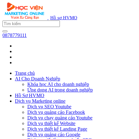
Hồ sơ HVMO
0878779111
Trang chủ
AI Cho Doanh Nghiệp
Khóa học AI cho doanh nghiệp
Ứng dụng AI trong doanh nghiệp
Hồ Sơ HVMO
Dịch vụ Marketing online
Dịch vụ SEO Youtube
Dịch vụ quảng cáo Facebook
Dịch vụ chạy quảng cáo Youtube
Dịch vụ thiết kế Website
Dịch vụ thiết kế Landing Page
Dịch vụ quảng cáo Google