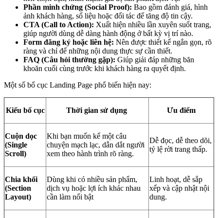
Phần minh chứng (Social Proof):
Bao gồm đánh giá, hình
ảnh khách hàng, số liệu hoặc đối tác để tăng độ tin cậy.
CTA (Call to Action):
Xuất hiện nhiều lần xuyên suốt trang,
giúp người dùng dễ dàng hành động ở bất kỳ vị trí nào.
Form đăng ký hoặc liên hệ:
Nên được thiết kế ngắn gọn, rõ
ràng và chỉ để những nội dung thực sự cần thiết.
FAQ (Câu hỏi thường gặp):
Giúp giải đáp những băn
khoăn cuối cùng trước khi khách hàng ra quyết định.
Một số bố cục Landing Page phổ biến hiện nay:
Kiểu bố cục
Thời gian sử dụng
Ưu điểm
Cuộn dọc
Khi bạn muốn kể một câu
Dễ đọc, dễ theo dõi,
(Single
chuyện mạch lạc, dẫn dắt người
tỷ lệ rời trang thấp.
Scroll)
xem theo hành trình rõ ràng.
Chia khối
Dùng khi có nhiều sản phẩm,
Linh hoạt, dễ sắp
(Section
dịch vụ hoặc lợi ích khác nhau
xếp và cập nhật nội
Layout)
cần làm nổi bật
dung.