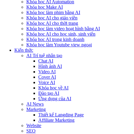
Khóa học AI Automation
Khóa học Make AI
Khóa học làm phim bằng AI
Khóa học AI cho giáo viên
Khóa học AI cho thời trang
Khóa học làm video hoạt hình bằng AI
Khóa học AI cho học sinh, sinh viên
Khóa hoc AI trong kinh doanh
Khóa học làm Youtube view ngoại
Kiến thức
AI Trí tuệ nhân tạo
Chat AI
Hình ảnh AI
Video AI
Cover AI
Voice AI
Khóa học về AI
Đào tạo AI
Ứng dụng của AI
AI News
Marketing
Thiết kế Langding Page
Affiliate Marketing
Website
SEO