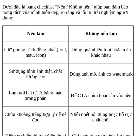
Dưới đây là bảng checklist “Nên / Không nên” giúp bạn đảm bảo
trang đích của mình luôn đẹp, rõ ràng và tối ưu trải nghiệm người
dùng:
Nên làm
Không nên làm
Giữ phong cách đồng nhất (font,
Dùng quá nhiều font hoặc màu
màu, icon)
khác nhau
Sử dụng hình ảnh thật, chất
Dùng ảnh mờ, ảnh có watermark
lượng cao
Làm nổi bật CTA bằng màu
Để CTA chìm hoặc lẫn vào nền
tương phản
Chừa khoảng trắng hợp lý để dễ
Nhồi nhét nội dung hoặc bố cục
đọc
chật chội
Kiểm tra hiển thị trên điện thoại
Chỉ xem trên máy tính, bỏ qua