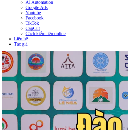
AI Automation
Google Ads
Youtube
Facebook
TikTok
CapCut
Cách kiếm tiền online
Liên hệ
Tác giả