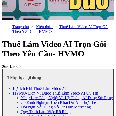
Trang chủ
Kiến thức
Thuê Làm Video AI Trọn Gói
Theo Yêu Cầu- HVMO
Thuê Làm Video AI Trọn Gói
Theo Yêu Cầu- HVMO
26/01/2026
Mục lục nội dung
Lợi Ích Khi Thuê Làm Video AI
HVMO- Đơn Vị Được Thuê Làm Video AI Uy Tín
Năng Lực Công Nghệ Và Hệ Thống AI Đang Sử Dụng
Có Kinh Nghiệm Triển Khai Dự Án Thực Tế
Đội Ngũ Nội Dung Và Tư Duy Marketing
Quy Trình Làm Việc Rõ Ràng