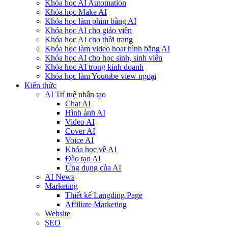
Khóa học AI Automation
Khóa học Make AI
Khóa học làm phim bằng AI
Khóa học AI cho giáo viên
Khóa học AI cho thời trang
Khóa học làm video hoạt hình bằng AI
Khóa học AI cho học sinh, sinh viên
Khóa hoc AI trong kinh doanh
Khóa học làm Youtube view ngoại
Kiến thức
AI Trí tuệ nhân tạo
Chat AI
Hình ảnh AI
Video AI
Cover AI
Voice AI
Khóa học về AI
Đào tạo AI
Ứng dụng của AI
AI News
Marketing
Thiết kế Langding Page
Affiliate Marketing
Website
SEO