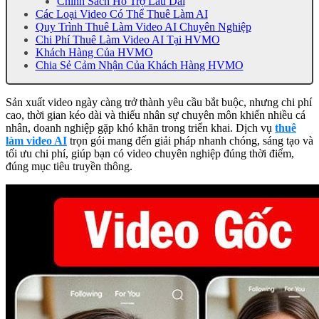
Chính Sách Hỗ Trợ Lâu Dài
Các Loại Video Có Thể Thuê Làm AI
Quy Trình Thuê Làm Video AI Chuyên Nghiệp
Chi Phí Thuê Làm Video AI Tại HVMO
Khách Hàng Của HVMO
Chia Sẻ Cảm Nhận Của Khách Hàng HVMO
Sản xuất video ngày càng trở thành yêu cầu bắt buộc, nhưng chi phí
cao, thời gian kéo dài và thiếu nhân sự chuyên môn khiến nhiều cá
nhân, doanh nghiệp gặp khó khăn trong triển khai. Dịch vụ
thuê
làm video AI
trọn gói mang đến giải pháp nhanh chóng, sáng tạo và
tối ưu chi phí, giúp bạn có video chuyên nghiệp đúng thời điểm,
đúng mục tiêu truyền thông.