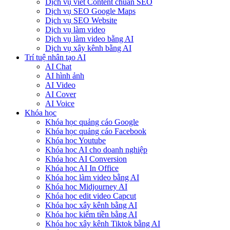
Dịch vụ viết Content chuẩn SEO
Dịch vụ SEO Google Maps
Dịch vụ SEO Website
Dịch vụ làm video
Dịch vụ làm video bằng AI
Dịch vụ xây kênh bằng AI
Trí tuệ nhân tạo AI
AI Chat
AI hình ảnh
AI Video
AI Cover
AI Voice
Khóa học
Khóa học quảng cáo Google
Khóa học quảng cáo Facebook
Khóa học Youtube
Khóa học AI cho doanh nghiệp
Khóa học AI Conversion
Khóa học AI In Office
Khóa học làm video bằng AI
Khóa học Midjourney AI
Khóa học edit video Capcut
Khóa học xây kênh bằng AI
Khóa học kiếm tiền bằng AI
Khóa học xây kênh Tiktok bằng AI