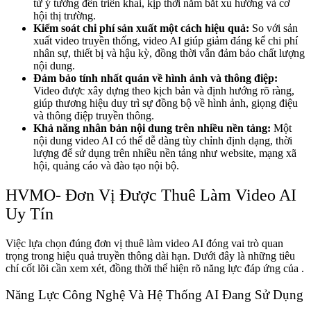
từ ý tưởng đến triển khai, kịp thời nắm bắt xu hướng và cơ
hội thị trường.
Kiểm soát chi phí sản xuất một cách hiệu quả:
So với sản
xuất video truyền thống, video AI giúp giảm đáng kể chi phí
nhân sự, thiết bị và hậu kỳ, đồng thời vẫn đảm bảo chất lượng
nội dung.
Đảm bảo tính nhất quán về hình ảnh và thông điệp:
Video được xây dựng theo kịch bản và định hướng rõ ràng,
giúp thương hiệu duy trì sự đồng bộ về hình ảnh, giọng điệu
và thông điệp truyền thông.
Khả năng nhân bản nội dung trên nhiều nền tảng:
Một
nội dung video AI có thể dễ dàng tùy chỉnh định dạng, thời
lượng để sử dụng trên nhiều nền tảng như website, mạng xã
hội, quảng cáo và đào tạo nội bộ.
HVMO- Đơn Vị Được Thuê Làm Video AI
Uy Tín
Việc lựa chọn đúng đơn vị thuê làm video AI đóng vai trò quan
trọng trong hiệu quả truyền thông dài hạn. Dưới đây là những tiêu
chí cốt lõi cần xem xét, đồng thời thể hiện rõ năng lực đáp ứng của .
Năng Lực Công Nghệ Và Hệ Thống AI Đang Sử Dụng