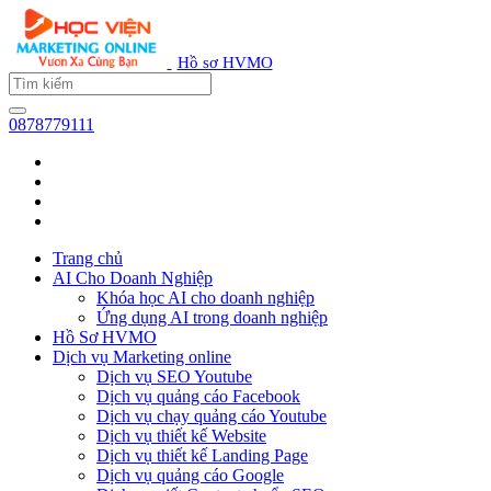
Hồ sơ HVMO
0878779111
Trang chủ
AI Cho Doanh Nghiệp
Khóa học AI cho doanh nghiệp
Ứng dụng AI trong doanh nghiệp
Hồ Sơ HVMO
Dịch vụ Marketing online
Dịch vụ SEO Youtube
Dịch vụ quảng cáo Facebook
Dịch vụ chạy quảng cáo Youtube
Dịch vụ thiết kế Website
Dịch vụ thiết kế Landing Page
Dịch vụ quảng cáo Google