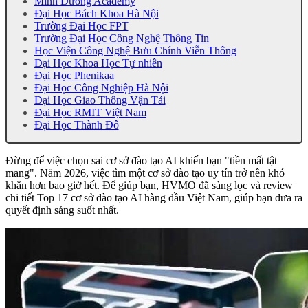
Minh Dương Academy
Đại Học Bách Khoa Hà Nội
Trường Đại Học FPT
Trường Đại Học Công Nghệ Thông Tin
Học Viện Công Nghệ Bưu Chính Viễn Thông
Đại Học Khoa Học Tự nhiên
Đại Học Phenikaa
Đại Học Công Nghiệp Hà Nội
Đại Học Giao Thông Vận Tải
Đại Học RMIT Việt Nam
Đại Học Thành Đô
Đừng để việc chọn sai cơ sở đào tạo AI khiến bạn "tiền mất tật
mang". Năm 2026, việc tìm một cơ sở đào tạo uy tín trở nên khó
khăn hơn bao giờ hết. Để giúp bạn, HVMO đã sàng lọc và review
chi tiết Top 17 cơ sở đào tạo AI hàng đầu Việt Nam, giúp bạn đưa ra
quyết định sáng suốt nhất.