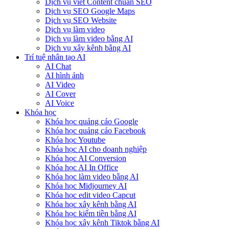
Dịch vụ viết Content chuẩn SEO
Dịch vụ SEO Google Maps
Dịch vụ SEO Website
Dịch vụ làm video
Dịch vụ làm video bằng AI
Dịch vụ xây kênh bằng AI
Trí tuệ nhân tạo AI
AI Chat
AI hình ảnh
AI Video
AI Cover
AI Voice
Khóa học
Khóa học quảng cáo Google
Khóa học quảng cáo Facebook
Khóa học Youtube
Khóa học AI cho doanh nghiệp
Khóa học AI Conversion
Khóa học AI In Office
Khóa học làm video bằng AI
Khóa học Midjourney AI
Khóa học edit video Capcut
Khóa học xây kênh bằng AI
Khóa học kiếm tiền bằng AI
Khóa học xây kênh Tiktok bằng AI