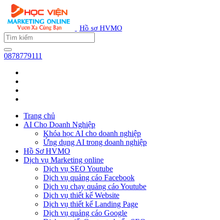
Hồ sơ HVMO
0878779111
Trang chủ
AI Cho Doanh Nghiệp
Khóa học AI cho doanh nghiệp
Ứng dụng AI trong doanh nghiệp
Hồ Sơ HVMO
Dịch vụ Marketing online
Dịch vụ SEO Youtube
Dịch vụ quảng cáo Facebook
Dịch vụ chạy quảng cáo Youtube
Dịch vụ thiết kế Website
Dịch vụ thiết kế Landing Page
Dịch vụ quảng cáo Google