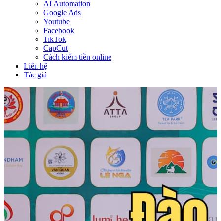
AI Automation
Google Ads
Youtube
Facebook
TikTok
CapCut
Cách kiếm tiền online
Liên hệ
Tác giả