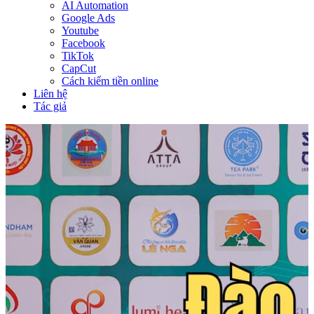
AI Automation
Google Ads
Youtube
Facebook
TikTok
CapCut
Cách kiếm tiền online
Liên hệ
Tác giả