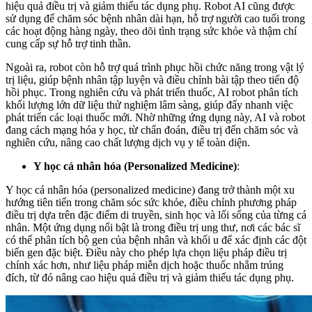
hiệu quả điều trị và giảm thiểu tác dụng phụ. Robot AI cũng được
sử dụng để chăm sóc bệnh nhân dài hạn, hỗ trợ người cao tuổi trong
các hoạt động hàng ngày, theo dõi tình trạng sức khỏe và thậm chí
cung cấp sự hỗ trợ tinh thần.
Ngoài ra, robot còn hỗ trợ quá trình phục hồi chức năng trong vật lý
trị liệu, giúp bệnh nhân tập luyện và điều chỉnh bài tập theo tiến độ
hồi phục. Trong nghiên cứu và phát triển thuốc, AI robot phân tích
khối lượng lớn dữ liệu thử nghiệm lâm sàng, giúp đẩy nhanh việc
phát triển các loại thuốc mới. Nhờ những ứng dụng này, AI và robot
đang cách mạng hóa y học, từ chẩn đoán, điều trị đến chăm sóc và
nghiên cứu, nâng cao chất lượng dịch vụ y tế toàn diện.
Y học cá nhân hóa (Personalized Medicine)
:
Y học cá nhân hóa (personalized medicine) đang trở thành một xu
hướng tiên tiến trong chăm sóc sức khỏe, điều chỉnh phương pháp
điều trị dựa trên đặc điểm di truyền, sinh học và lối sống của từng cá
nhân. Một ứng dụng nổi bật là trong điều trị ung thư, nơi các bác sĩ
có thể phân tích bộ gen của bệnh nhân và khối u để xác định các đột
biến gen đặc biệt. Điều này cho phép lựa chọn liệu pháp điều trị
chính xác hơn, như liệu pháp miễn dịch hoặc thuốc nhắm trúng
đích, từ đó nâng cao hiệu quả điều trị và giảm thiểu tác dụng phụ.