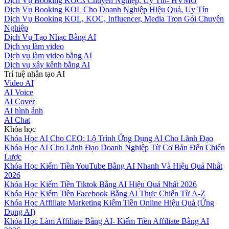
Dịch Vụ Booking KOCs Chuyên Nghiệp, Uy Tín- HVMO
Dịch Vụ Booking KOL Cho Doanh Nghiệp Hiệu Quả, Uy Tín
Dịch Vụ Booking KOL, KOC, Influencer, Media Trọn Gói Chuyên
Nghiệp
Dịch Vụ Tạo Nhạc Bằng AI
Dịch vụ làm video
Dịch vụ làm video bằng AI
Dịch vụ xây kênh bằng AI
Trí tuệ nhân tạo AI
Video AI
AI Voice
AI Cover
AI hình ảnh
AI Chat
Khóa học
Khóa Học AI Cho CEO: Lộ Trình Ứng Dụng AI Cho Lãnh Đạo
Khóa Học AI Cho Lãnh Đạo Doanh Nghiệp Từ Cơ Bản Đến Chiến
Lược
Khóa Học Kiếm Tiền YouTube Bằng AI Nhanh Và Hiệu Quả Nhất
2026
Khóa Học Kiếm Tiền Tiktok Bằng AI Hiệu Quả Nhất 2026
Khóa Học Kiếm Tiền Facebook Bằng AI Thực Chiến Từ A-Z
Khóa Học Affiliate Marketing Kiếm Tiền Online Hiệu Quả (Ứng
Dụng AI)
Khóa Học Làm Affiliate Bằng AI- Kiếm Tiền Affiliate Bằng AI