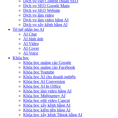
Dịch vụ viết Content chuẩn SEO
Dịch vụ SEO Google Maps
Dịch vụ SEO Website
Dịch vụ làm video
Dịch vụ làm video bằng AI
Dịch vụ xây kênh bằng AI
Trí tuệ nhân tạo AI
AI Chat
AI hình ảnh
AI Video
AI Cover
AI Voice
Khóa học
Khóa học quảng cáo Google
Khóa học quảng cáo Facebook
Khóa học Youtube
Khóa học AI cho doanh nghiệp
Khóa học AI Conversion
Khóa học AI In Office
Khóa học làm video bằng AI
Khóa học Midjourney AI
Khóa học edit video Capcut
Khóa học xây kênh bằng AI
Khóa học kiếm tiền bằng AI
Khóa học xây kênh Tiktok bằng AI