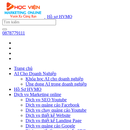
Hồ sơ HVMO
0878779111
Trang chủ
AI Cho Doanh Nghiệp
Khóa học AI cho doanh nghiệp
Ứng dụng AI trong doanh nghiệp
Hồ Sơ HVMO
Dịch vụ Marketing online
Dịch vụ SEO Youtube
Dịch vụ quảng cáo Facebook
Dịch vụ chạy quảng cáo Youtube
Dịch vụ thiết kế Website
Dịch vụ thiết kế Landing Page
Dịch vụ quảng cáo Google