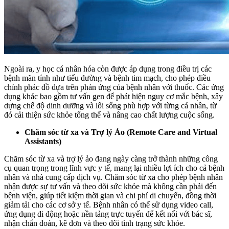
Ngoài ra, y học cá nhân hóa còn được áp dụng trong điều trị các
bệnh mãn tính như tiểu đường và bệnh tim mạch, cho phép điều
chỉnh phác đồ dựa trên phản ứng của bệnh nhân với thuốc. Các ứng
dụng khác bao gồm tư vấn gen để phát hiện nguy cơ mắc bệnh, xây
dựng chế độ dinh dưỡng và lối sống phù hợp với từng cá nhân, từ
đó cải thiện sức khỏe tổng thể và nâng cao chất lượng cuộc sống.
Chăm sóc từ xa và Trợ lý Ảo (Remote Care and Virtual
Assistants)
Chăm sóc từ xa và trợ lý ảo đang ngày càng trở thành những công
cụ quan trọng trong lĩnh vực y tế, mang lại nhiều lợi ích cho cả bệnh
nhân và nhà cung cấp dịch vụ. Chăm sóc từ xa cho phép bệnh nhân
nhận được sự tư vấn và theo dõi sức khỏe mà không cần phải đến
bệnh viện, giúp tiết kiệm thời gian và chi phí di chuyển, đồng thời
giảm tải cho các cơ sở y tế. Bệnh nhân có thể sử dụng video call,
ứng dụng di động hoặc nền tảng trực tuyến để kết nối với bác sĩ,
nhận chẩn đoán, kê đơn và theo dõi tình trạng sức khỏe.