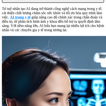
Trí tuệ nhân tạo AI đang trở thành công nghệ cách mạng trong y tế,
cải thiện chất lượng chăm sóc sức khỏe và tối ưu hóa quy trình làm
việc.
AI trong y tế
giúp nâng cao độ chính xác trong chẩn đoán và
điều trị, từ phân tích hình ảnh y khoa đến hỗ trợ ra quyết định lâm
sàng. Với tiềm năng lớn, AI hứa hẹn mang lại nhiều lợi ích cho bệnh
nhân và các chuyên gia y tế trong tương lai.