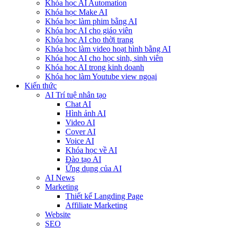
Khóa học AI Automation
Khóa học Make AI
Khóa học làm phim bằng AI
Khóa học AI cho giáo viên
Khóa học AI cho thời trang
Khóa học làm video hoạt hình bằng AI
Khóa học AI cho học sinh, sinh viên
Khóa hoc AI trong kinh doanh
Khóa học làm Youtube view ngoại
Kiến thức
AI Trí tuệ nhân tạo
Chat AI
Hình ảnh AI
Video AI
Cover AI
Voice AI
Khóa học về AI
Đào tạo AI
Ứng dụng của AI
AI News
Marketing
Thiết kế Langding Page
Affiliate Marketing
Website
SEO