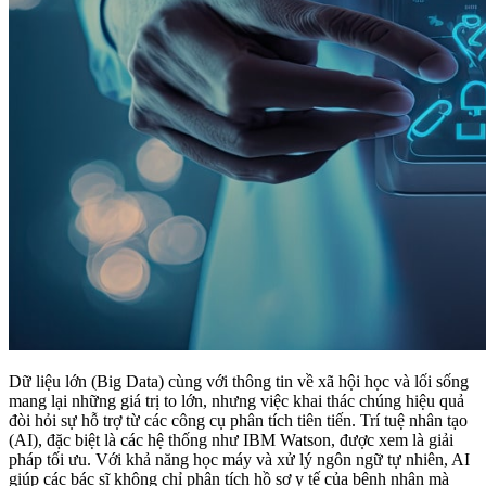
Dữ liệu lớn (Big Data) cùng với thông tin về xã hội học và lối sống
mang lại những giá trị to lớn, nhưng việc khai thác chúng hiệu quả
đòi hỏi sự hỗ trợ từ các công cụ phân tích tiên tiến. Trí tuệ nhân tạo
(AI), đặc biệt là các hệ thống như IBM Watson, được xem là giải
pháp tối ưu. Với khả năng học máy và xử lý ngôn ngữ tự nhiên, AI
giúp các bác sĩ không chỉ phân tích hồ sơ y tế của bệnh nhân mà