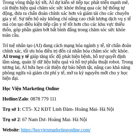
Trong vòng thập kỷ tới, AI dự kiến sẽ tiếp tục phát triển mạnh mẽ,
cải thiện hiệu quả chăm sóc sức khỏe thông qua các hệ thống tự
động, đưa ra chẩn đoán chính xác hơn và giảm tải cho các chuyên
gia y tế. Sự tiến bộ này không chỉ nâng cao chất lượng dịch vụ y tế
mà còn tạo điều kiện tiếp cận y tế tốt hơn cho các khu vực thiếu
thốn, góp phần giảm bớt bất bình đẳng trong chăm sóc sức khỏe
toàn cầu.
Trí tuệ nhân tạo (AI) đang cách mạng hóa ngành y tế, từ chẩn đoán
chính xác, tối ưu hóa điều trị đến cá nhân hóa chăm sóc sức khỏe.
AI trong y tế
giúp tăng tốc độ phát hiện bệnh, hỗ trợ quyết định
lâm sàng, quản lý dữ liệu hiệu quả và hỗ trợ phẫu thuật robot. Trong
tương lai, AI hứa hẹn cải thiện dự báo bệnh tật, nâng cao khả năng
phòng ngừa và giảm chi phí y tế, mở ra kỷ nguyên mới cho y học
hiện đại.
Học Viện Marketing Online
Hotline/Zalo
: 0878 779 111
Trụ sở 1
: CT5- X2 KĐT Linh Đàm- Hoàng Mai- Hà Nội
Trụ sở 2
: 67 Nam Dư- Hoàng Mai- Hà Nội
Website
:
https://hocvienmarketingonline.com/