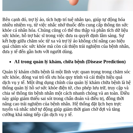
Bên cạnh đó, trợ lý ảo, tích hợp trí tuệ nhân tạo, giúp tự động hóa
nhiều nhiệm vụ, từ việc nhắc nhở thuốc đến cung cấp thông tin sức
khỏe cá nhân hóa. Chúng cũng có thể thu thập và phân tích dữ liệu
sức khỏe, hỗ trợ bác sĩ trong việc đưa ra quyết định lâm sàng. Sự
kết hợp giữa chăm sóc từ xa và trợ lý ảo không chỉ nâng cao hiệu
quả chăm sóc sức khỏe mà còn cải thiện trải nghiệm của bệnh nhân,
đưa y tế đến gần hơn với người dùng.
AI trong quản lý khám, chữa bệnh (Disease Prediction)
Quản lý khám chữa bệnh là một lĩnh vực quan trọng trong chăm sóc
sức khỏe, đóng vai trò tối ưu hóa quy trình và cải thiện hiệu quả
dịch vụ y tế. Một ứng dụng chính của quản lý khám chữa bệnh là hệ
thống quản lý hồ sơ sức khỏe điện tử, cho phép lưu trữ, truy cập và
chia sẻ thông tin bệnh nhân một cách nhanh chóng và an toàn. Điều
này giúp giảm thiểu sai sót trong chẩn đoán và điều trị, đồng thời
nâng cao trải nghiệm của bệnh nhân. Hệ thống đặt lịch hẹn trực
tuyến và nhắc nhở tự động giúp giảm thời gian chờ đợi và tăng
cường khả năng tiếp cận dịch vụ y tế.