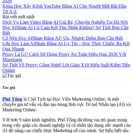
2026
Khóa Học Xây Kênh YouTube Bằng AI Cho Người Mới Bắt Đầu
Từ A-Z
Bài viết mới nhất
Dịch Vụ Làm Video Bằng AI Giá Rẻ, Chuyên Nghiệp Tại Hà Nội
Học Affiliate AI Có Cam Kết Thu Nhập Không? Sự Thật Bạn Cần
Biết
Có Nên Học Affiliate Bằng AI? Ưu, Nhược Điểm Bạn Cần Biết
Lớp Học Làm Affiliate Bằng AI Uy Tín – Học Thực Chiến, Ra Kết
Quả Nhanh
Proxy Là Gì? Cách Sử Dụng Proxy An Toàn Hiệu Quả 2026 Với
Morelogin
Sự Thật Về Proxy: Công Nghệ Lõi Giúp X10 Hiệu Suất Kiếm Tiền
Online
Tác giả
Phố Tổng
là Chủ Tịch tại Học Viện Marketing Online, là một
chuyên gia tư vấn và đào tạo trong lĩnh vực Trí tuệ Nhân tạo (AI) và
Marketing Online.
Với hơn 9 năm kinh nghiệm, Phố Tổng đã đóng vai trò quan trọng
trong việc giúp các doanh nghiệp và cá nhân tận dụng sức mạnh của
AI để nâng cao chiến lược Marketing số của mình. Sự hiểu biết sâu