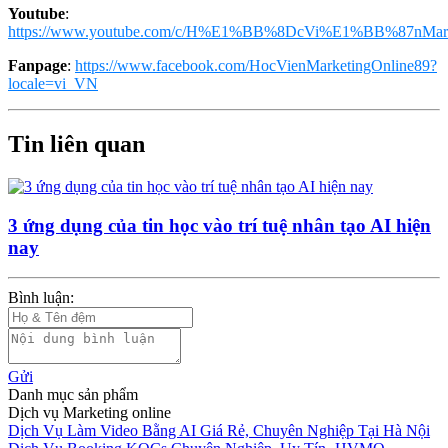
Youtube
:
https://www.youtube.com/c/H%E1%BB%8DcVi%E1%BB%87nMark
Fanpage
:
https://www.facebook.com/HocVienMarketingOnline89?
locale=vi_VN
Tin liên quan
3 ứng dụng của tin học vào trí tuệ nhân tạo AI hiện
nay
Bình luận:
Gửi
Danh mục sản phẩm
Dịch vụ Marketing online
Dịch Vụ Làm Video Bằng AI Giá Rẻ, Chuyên Nghiệp Tại Hà Nội