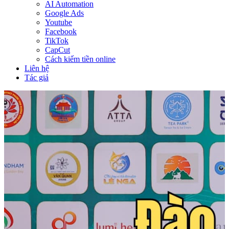
AI Automation
Google Ads
Youtube
Facebook
TikTok
CapCut
Cách kiếm tiền online
Liên hệ
Tác giả