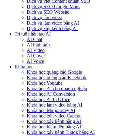
Dịch vụ viết Content chuẩn SEO
Dịch vụ SEO Google Maps
Dịch vụ SEO Website
Dịch vụ làm video
Dịch vụ làm video bằng AI
Dịch vụ xây kênh bằng AI
Trí tuệ nhân tạo AI
AI Chat
AI hình ảnh
AI Video
AI Cover
AI Voice
Khóa học
Khóa học quảng cáo Google
Khóa học quảng cáo Facebook
Khóa học Youtube
Khóa học AI cho doanh nghiệp
Khóa học AI Conversion
Khóa học AI In Office
Khóa học làm video bằng AI
Khóa học Midjourney AI
Khóa học edit video Capcut
Khóa học xây kênh bằng AI
Khóa học kiếm tiền bằng AI
Khóa học xây kênh Tiktok bằng AI