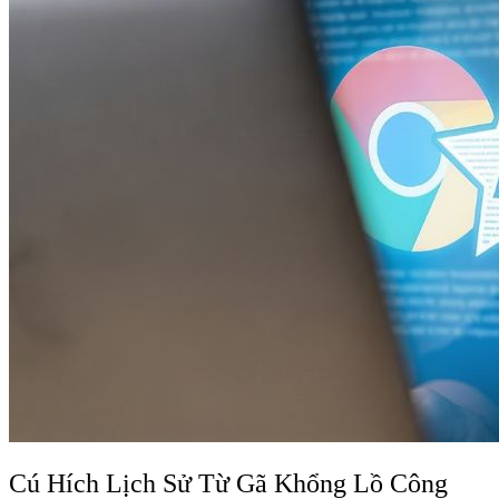
Cú Hích Lịch Sử Từ Gã Khổng Lồ Công