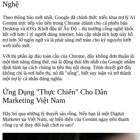
Nghệ
Theo thông báo mới nhất, Google đã chính thức triển khai trợ lý AI
Gemini trực tiếp vào bên trong Chrome (dành cho cả phiên bản
Desktop và iOS). Khởi đầu từ Ấn Độ – thị trường công nghệ khốc
liệt với hơn 1 tỷ người dùng internet, bản cập nhật tích hợp này hỗ
trợ hơn 50 ngôn ngữ và là phát súng mở màn cho kỷ nguyên lướt
web kiểu mới.
Với thị phần áp đảo toàn cầu của Chrome, đây không đơn thuần là
một tính năng dùng thử, mà là động thái lớn nhất của Google nhằm
định hình lại cách chúng ta tiêu thụ nội dung. Trình duyệt giờ đây
không chỉ là nơi hiển thị, nó đã "sống", biết suy luận và trở thành
một trợ lý cá nhân đúng nghĩa.
Ứng Dụng "Thực Chiến" Cho Dân
Marketing Việt Nam
Hãy bỏ qua những lý thuyết sáo rỗng. Nếu bạn là một Digital
Marketer tại Việt Nam, sự hiện diện của Gemini ngay trên thanh
công cụ sẽ thay đổi luật chơi ra sao?