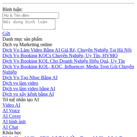
Bình luận:
Gửi
Danh mục sản phẩm
Dịch vụ Marketing online
Dịch Vụ Làm Video Bằng AI Giá Rẻ, Chuyên Nghiệp Tại Hà Nội
Dịch Vụ Booking KOCs Chuyên Nghiệp, Uy Tín- HVMO
Dịch Vụ Booking KOL Cho Doanh Nghiệp Hiệu Quả, Uy Tín
Dịch Vụ Booking KOL, KOC, Influencer, Media Trọn Gói Chuyên
Nghiệp
Dịch Vụ Tạo Nhạc Bằng AI
Dịch vụ làm video
Dịch vụ làm video bằng AI
Dịch vụ xây kênh bằng AI
Trí tuệ nhân tạo AI
Video AI
AI Voice
AI Cover
AI hình ảnh
AI Chat
Khóa học