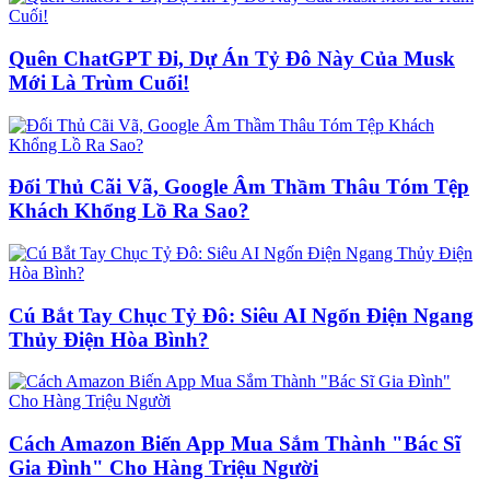
Quên ChatGPT Đi, Dự Án Tỷ Đô Này Của Musk
Mới Là Trùm Cuối!
Đối Thủ Cãi Vã, Google Âm Thầm Thâu Tóm Tệp
Khách Khổng Lồ Ra Sao?
Cú Bắt Tay Chục Tỷ Đô: Siêu AI Ngốn Điện Ngang
Thủy Điện Hòa Bình?
Cách Amazon Biến App Mua Sắm Thành "Bác Sĩ
Gia Đình" Cho Hàng Triệu Người