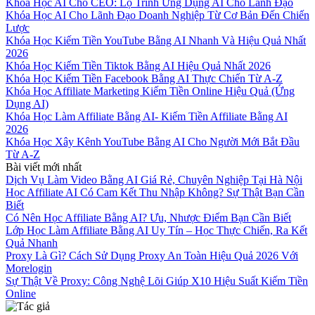
Khóa Học AI Cho CEO: Lộ Trình Ứng Dụng AI Cho Lãnh Đạo
Khóa Học AI Cho Lãnh Đạo Doanh Nghiệp Từ Cơ Bản Đến Chiến
Lược
Khóa Học Kiếm Tiền YouTube Bằng AI Nhanh Và Hiệu Quả Nhất
2026
Khóa Học Kiếm Tiền Tiktok Bằng AI Hiệu Quả Nhất 2026
Khóa Học Kiếm Tiền Facebook Bằng AI Thực Chiến Từ A-Z
Khóa Học Affiliate Marketing Kiếm Tiền Online Hiệu Quả (Ứng
Dụng AI)
Khóa Học Làm Affiliate Bằng AI- Kiếm Tiền Affiliate Bằng AI
2026
Khóa Học Xây Kênh YouTube Bằng AI Cho Người Mới Bắt Đầu
Từ A-Z
Bài viết mới nhất
Dịch Vụ Làm Video Bằng AI Giá Rẻ, Chuyên Nghiệp Tại Hà Nội
Học Affiliate AI Có Cam Kết Thu Nhập Không? Sự Thật Bạn Cần
Biết
Có Nên Học Affiliate Bằng AI? Ưu, Nhược Điểm Bạn Cần Biết
Lớp Học Làm Affiliate Bằng AI Uy Tín – Học Thực Chiến, Ra Kết
Quả Nhanh
Proxy Là Gì? Cách Sử Dụng Proxy An Toàn Hiệu Quả 2026 Với
Morelogin
Sự Thật Về Proxy: Công Nghệ Lõi Giúp X10 Hiệu Suất Kiếm Tiền
Online