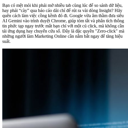
Bạn có mệt mỏi khi phải mở nhiều tab cùng lúc để so sánh dữ liệu,
hay phải “cày” qua báo cáo dài chỉ để rút ra vài dòng Insight? Hãy
quên cách làm việc cồng kềnh đó đi. Google vừa âm thầm đưa siêu
AI Gemini vào trình duyệt Chrome, giúp tóm tắt và phân tích thông
tin phức tạp ngay trước mắt bạn chỉ với một cú click, mà không cần
tải ứng dụng hay chuyển cửa sổ. Đây là đặc quyền "Zero-click" mà
những người làm Marketing Online cần nắm bắt ngay để tăng hiệu
suất.