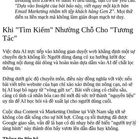
trending trên Znews về hành vi tiêu dùng, bạn có thể yêu cầu:
"Dựa vào Insight của bài báo này, viết ngay một kịch bản
Email Marketing nhắm tới tệp khách hàng Gen Z"
. Mọi thứ
diễn ra liền mạch mà không làm gián đoạn mạch tư duy.
Khi "Tìm Kiếm" Nhường Chỗ Cho "Tương
Tác"
Việc đưa AI trực tiếp vào không gian duyệt web khẳng định một sự
chuyển dịch khổng lồ: Người dùng đang có xu hướng lười đọc
những nội dung dài dòng và hoàn toàn dựa dẫm vào AI để chắt lọc
thông tin.
Đứng dưới góc độ chuyên môn, điều này đồng nghĩa với việc nếu
bài viết trên website của bạn chỉ xào xáo thông tin nông cạn, nó sẽ
bị AI loại bỏ ngay từ "vòng gửi xe". Bài viết càng có chiều sâu,
càng có tính cá nhân hóa cao thì mới đủ sức trở thành "nguyên liệu"
uy tín để AI học hỏi và đề xuất lại cho người dùng cuối.
Cuộc đua Content và Marketing Online tại Việt Nam sắp tới sẽ
không còn đất sống cho sự hời hợt. Công cụ tối thượng đã được
Google giao sẵn, vấn đề là bạn có đủ nhạy bén để biến "người trợ lý
tàng hình" này thành đòn bẩy vươn lên dẫn đầu hay không.
Thông tin liên hệ