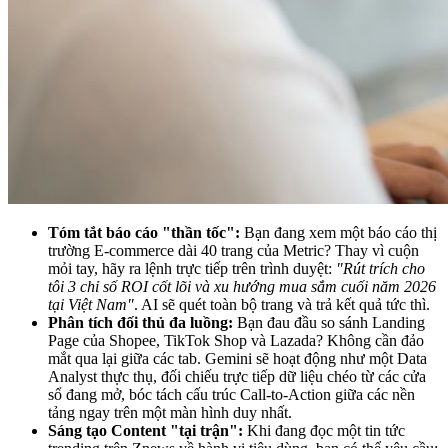
Tóm tắt báo cáo "thần tốc":
Bạn đang xem một báo cáo thị
trường E-commerce dài 40 trang của Metric? Thay vì cuộn
mỏi tay, hãy ra lệnh trực tiếp trên trình duyệt:
"Rút trích cho
tôi 3 chỉ số ROI cốt lõi và xu hướng mua sắm cuối năm 2026
tại Việt Nam"
. AI sẽ quét toàn bộ trang và trả kết quả tức thì.
Phân tích đối thủ đa luồng:
Bạn đau đầu so sánh Landing
Page của Shopee, TikTok Shop và Lazada? Không cần đảo
mắt qua lại giữa các tab. Gemini sẽ hoạt động như một Data
Analyst thực thụ, đối chiếu trực tiếp dữ liệu chéo từ các cửa
sổ đang mở, bóc tách cấu trúc Call-to-Action giữa các nền
tảng ngay trên một màn hình duy nhất.
Sáng tạo Content "tại trận":
Khi đang đọc một tin tức