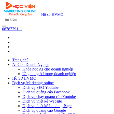
Hồ sơ HVMO
0878779111
Trang chủ
AI Cho Doanh Nghiệp
Khóa học AI cho doanh nghiệp
Ứng dụng AI trong doanh nghiệp
Hồ Sơ HVMO
Dịch vụ Marketing online
Dịch vụ SEO Youtube
Dịch vụ quảng cáo Facebook
Dịch vụ chạy quảng cáo Youtube
Dịch vụ thiết kế Website
Dịch vụ thiết kế Landing Page
Dịch vụ quảng cáo Google