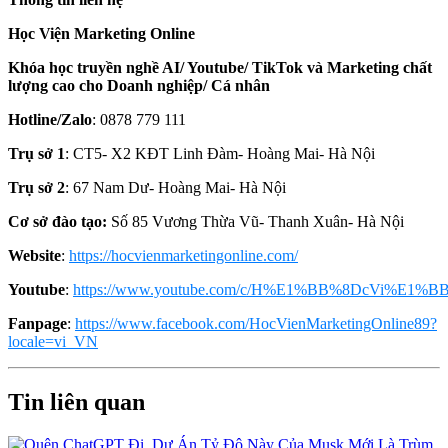
Học Viện Marketing Online
Khóa học truyền nghề AI/ Youtube/ TikTok và Marketing chất
lượng cao cho Doanh nghiệp/ Cá nhân
Hotline/Zalo
: 0878 779 111
Trụ sở 1
: CT5- X2 KĐT Linh Đàm- Hoàng Mai- Hà Nội
Trụ sở 2
: 67 Nam Dư- Hoàng Mai- Hà Nội
Cơ sở đào tạo:
Số 85 Vương Thừa Vũ- Thanh Xuân- Hà Nội
Website
:
https://hocvienmarketingonline.com/
Youtube
:
https://www.youtube.com/c/H%E1%BB%8DcVi%E1%BB
Fanpage
:
https://www.facebook.com/HocVienMarketingOnline89?
locale=vi_VN
Tin liên quan