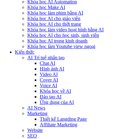
Khóa học AI Automation
Khóa học Make AI
Khóa học làm phim bằng AI
Khóa học AI cho giáo viên
Khóa học AI cho thời trang
Khóa học làm video hoạt hình bằng AI
Khóa học AI cho học sinh, sinh viên
Khóa hoc AI trong kinh doanh
Khóa học làm Youtube view ngoại
Kiến thức
AI Trí tuệ nhân tạo
Chat AI
Hình ảnh AI
Video AI
Cover AI
Voice AI
Khóa học về AI
Đào tạo AI
Ứng dụng của AI
AI News
Marketing
Thiết kế Langding Page
Affiliate Marketing
Website
SEO