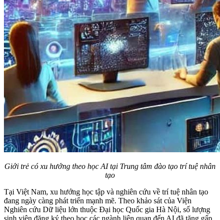
Giới trẻ có xu hướng theo học AI tại Trung tâm đào tạo trí tuệ nhân
tạo
Tại Việt Nam, xu hướng học tập và nghiên cứu về trí tuệ nhân tạo
đang ngày càng phát triển mạnh mẽ. Theo khảo sát của Viện
Nghiên cứu Dữ liệu lớn thuộc Đại học Quốc gia Hà Nội, số lượng
sinh viên đăng ký theo học các ngành liên quan đến AI đã tăng gấp