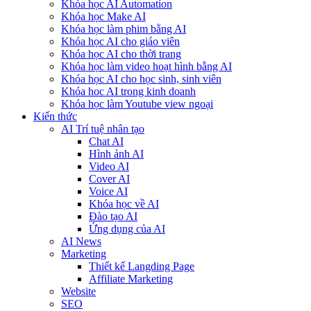
Khóa học AI Automation
Khóa học Make AI
Khóa học làm phim bằng AI
Khóa học AI cho giáo viên
Khóa học AI cho thời trang
Khóa học làm video hoạt hình bằng AI
Khóa học AI cho học sinh, sinh viên
Khóa hoc AI trong kinh doanh
Khóa học làm Youtube view ngoại
Kiến thức
AI Trí tuệ nhân tạo
Chat AI
Hình ảnh AI
Video AI
Cover AI
Voice AI
Khóa học về AI
Đào tạo AI
Ứng dụng của AI
AI News
Marketing
Thiết kế Langding Page
Affiliate Marketing
Website
SEO