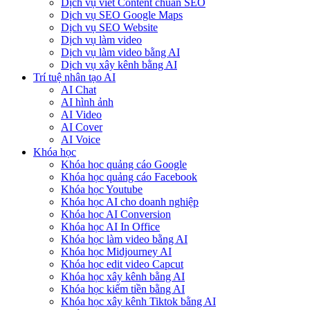
Dịch vụ viết Content chuẩn SEO
Dịch vụ SEO Google Maps
Dịch vụ SEO Website
Dịch vụ làm video
Dịch vụ làm video bằng AI
Dịch vụ xây kênh bằng AI
Trí tuệ nhân tạo AI
AI Chat
AI hình ảnh
AI Video
AI Cover
AI Voice
Khóa học
Khóa học quảng cáo Google
Khóa học quảng cáo Facebook
Khóa học Youtube
Khóa học AI cho doanh nghiệp
Khóa học AI Conversion
Khóa học AI In Office
Khóa học làm video bằng AI
Khóa học Midjourney AI
Khóa học edit video Capcut
Khóa học xây kênh bằng AI
Khóa học kiếm tiền bằng AI
Khóa học xây kênh Tiktok bằng AI