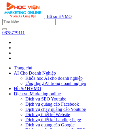
Hồ sơ HVMO
0878779111
Trang chủ
AI Cho Doanh Nghiệp
Khóa học AI cho doanh nghiệp
Ứng dụng AI trong doanh nghiệp
Hồ Sơ HVMO
Dịch vụ Marketing online
Dịch vụ SEO Youtube
Dịch vụ quảng cáo Facebook
Dịch vụ chạy quảng cáo Youtube
Dịch vụ thiết kế Website
Dịch vụ thiết kế Landing Page
Dịch vụ quảng cáo Google