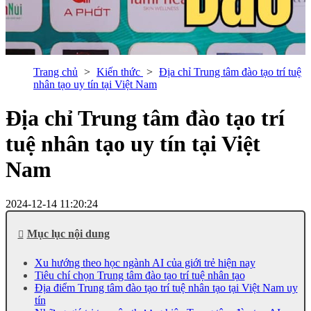
Trang chủ
Kiến thức
Địa chỉ Trung tâm đào tạo trí tuệ
nhân tạo uy tín tại Việt Nam
Địa chỉ Trung tâm đào tạo trí
tuệ nhân tạo uy tín tại Việt
Nam
2024-12-14 11:20:24
Mục lục nội dung
Xu hướng theo học ngành AI của giới trẻ hiện nay
Tiêu chí chọn Trung tâm đào tạo trí tuệ nhân tạo
Địa điểm Trung tâm đào tạo trí tuệ nhân tạo tại Việt Nam uy
tín