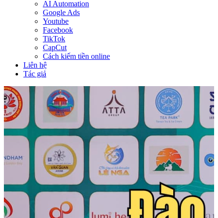
AI Automation
Google Ads
Youtube
Facebook
TikTok
CapCut
Cách kiếm tiền online
Liên hệ
Tác giả