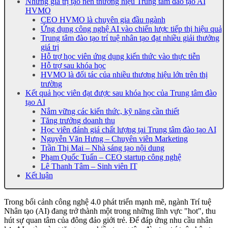
Những giá trị tạo nên thương hiệu Trung tâm đào tạo AI
HVMO
CEO HVMO là chuyên gia đầu ngành
Ứng dụng công nghệ AI vào chiến lược tiếp thị hiệu quả
Trung tâm đào tạo trí tuệ nhân tạo đạt nhiều giải thưởng
giá trị
Hỗ trợ học viên ứng dụng kiến thức vào thực tiễn
Hỗ trợ sau khóa học
HVMO là đối tác của nhiều thương hiệu lớn trên thị
trường
Kết quả học viên đạt được sau khóa học của Trung tâm đào
tạo AI
Nắm vững các kiến thức, kỹ năng cần thiết
Tăng trưởng doanh thu
Học viên đánh giá chất lượng tại Trung tâm đào tạo AI
Nguyễn Văn Hưng – Chuyên viên Marketing
Trần Thị Mai – Nhà sáng tạo nội dung
Phạm Quốc Tuấn – CEO startup công nghệ
Lê Thanh Tâm – Sinh viên IT
Kết luận
Trong bối cảnh công nghệ 4.0 phát triển mạnh mẽ, ngành Trí tuệ
Nhân tạo (AI) đang trở thành một trong những lĩnh vực "hot", thu
hút sự quan tâm của đông đảo giới trẻ. Để đáp ứng nhu cầu nhân