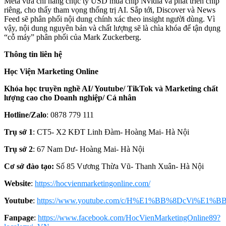
Meta vừa chi hàng chục tỷ USD mua chip Nvidia và phát triển chip
riêng, cho thấy tham vọng thống trị AI. Sắp tới, Discover và News
Feed sẽ phân phối nội dung chính xác theo insight người dùng. Vì
vậy, nội dung nguyên bản và chất lượng sẽ là chìa khóa để tận dụng
“cỗ máy” phân phối của Mark Zuckerberg.
Thông tin liên hệ
Học Viện Marketing Online
Khóa học truyền nghề AI/ Youtube/ TikTok và Marketing chất
lượng cao cho Doanh nghiệp/ Cá nhân
Hotline/Zalo
: 0878 779 111
Trụ sở 1
: CT5- X2 KĐT Linh Đàm- Hoàng Mai- Hà Nội
Trụ sở 2
: 67 Nam Dư- Hoàng Mai- Hà Nội
Cơ sở đào tạo:
Số 85 Vương Thừa Vũ- Thanh Xuân- Hà Nội
Website
:
https://hocvienmarketingonline.com/
Youtube
:
https://www.youtube.com/c/H%E1%BB%8DcVi%E1%BB
Fanpage
:
https://www.facebook.com/HocVienMarketingOnline89?