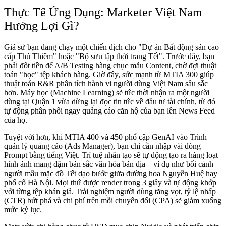
Thực Tế Ứng Dụng: Marketer Việt Nam
Hưởng Lợi Gì?
Giả sử bạn đang chạy một chiến dịch cho "Dự án Bất động sản cao
cấp Thủ Thiêm" hoặc "Bộ sưu tập thời trang Tết". Trước đây, bạn
phải đốt tiền để A/B Testing hàng chục mẫu Content, chờ đợi thuật
toán "học" tệp khách hàng. Giờ đây, sức mạnh từ MTIA 300 giúp
thuật toán R&R phân tích hành vi người dùng Việt Nam sâu sắc
hơn. Máy học (Machine Learning) sẽ tức thời nhận ra một người
dùng tại Quận 1 vừa dừng lại đọc tin tức về đầu tư tài chính, từ đó
tự động phân phối ngay quảng cáo căn hộ của bạn lên News Feed
của họ.
Tuyệt vời hơn, khi MTIA 400 và 450 phổ cập GenAI vào Trình
quản lý quảng cáo (Ads Manager), bạn chỉ cần nhập vài dòng
Prompt bằng tiếng Việt. Trí tuệ nhân tạo sẽ tự động tạo ra hàng loạt
hình ảnh mang đậm bản sắc văn hóa bản địa – ví dụ như bối cảnh
người mẫu mặc đồ Tết dạo bước giữa đường hoa Nguyễn Huệ hay
phố cổ Hà Nội. Mọi thứ được render trong 3 giây và tự động khớp
với từng tệp khán giả. Trải nghiệm người dùng tăng vọt, tỷ lệ nhấp
(CTR) bứt phá và chi phí trên mỗi chuyển đổi (CPA) sẽ giảm xuống
mức kỷ lục.