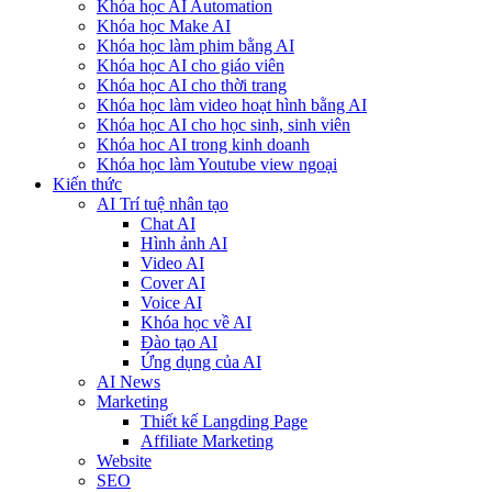
Khóa học AI Automation
Khóa học Make AI
Khóa học làm phim bằng AI
Khóa học AI cho giáo viên
Khóa học AI cho thời trang
Khóa học làm video hoạt hình bằng AI
Khóa học AI cho học sinh, sinh viên
Khóa hoc AI trong kinh doanh
Khóa học làm Youtube view ngoại
Kiến thức
AI Trí tuệ nhân tạo
Chat AI
Hình ảnh AI
Video AI
Cover AI
Voice AI
Khóa học về AI
Đào tạo AI
Ứng dụng của AI
AI News
Marketing
Thiết kế Langding Page
Affiliate Marketing
Website
SEO