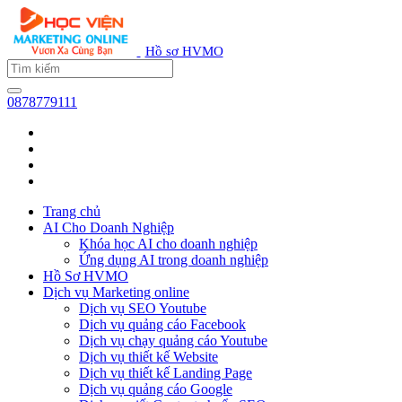
Hồ sơ HVMO
0878779111
Trang chủ
AI Cho Doanh Nghiệp
Khóa học AI cho doanh nghiệp
Ứng dụng AI trong doanh nghiệp
Hồ Sơ HVMO
Dịch vụ Marketing online
Dịch vụ SEO Youtube
Dịch vụ quảng cáo Facebook
Dịch vụ chạy quảng cáo Youtube
Dịch vụ thiết kế Website
Dịch vụ thiết kế Landing Page
Dịch vụ quảng cáo Google