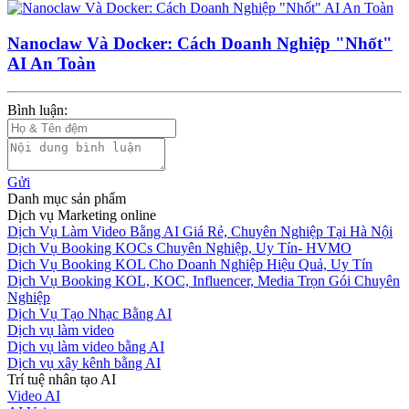
Nanoclaw Và Docker: Cách Doanh Nghiệp "Nhốt"
AI An Toàn
Bình luận:
Gửi
Danh mục sản phẩm
Dịch vụ Marketing online
Dịch Vụ Làm Video Bằng AI Giá Rẻ, Chuyên Nghiệp Tại Hà Nội
Dịch Vụ Booking KOCs Chuyên Nghiệp, Uy Tín- HVMO
Dịch Vụ Booking KOL Cho Doanh Nghiệp Hiệu Quả, Uy Tín
Dịch Vụ Booking KOL, KOC, Influencer, Media Trọn Gói Chuyên
Nghiệp
Dịch Vụ Tạo Nhạc Bằng AI
Dịch vụ làm video
Dịch vụ làm video bằng AI
Dịch vụ xây kênh bằng AI
Trí tuệ nhân tạo AI
Video AI