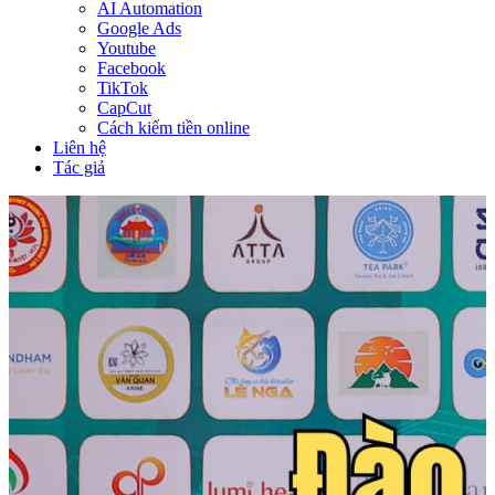
AI Automation
Google Ads
Youtube
Facebook
TikTok
CapCut
Cách kiếm tiền online
Liên hệ
Tác giả