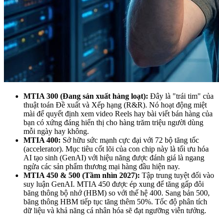
MTIA 300 (Đang sản xuất hàng loạt):
Đây là "trái tim" của
thuật toán Đề xuất và Xếp hạng (R&R). Nó hoạt động miệt
mài để quyết định xem video Reels hay bài viết bán hàng của
bạn có xứng đáng hiển thị cho hàng trăm triệu người dùng
mỗi ngày hay không.
MTIA 400:
Sở hữu sức mạnh cực đại với 72 bộ tăng tốc
(accelerator). Mục tiêu cốt lõi của con chip này là tối ưu hóa
AI tạo sinh (GenAI) với hiệu năng được đánh giá là ngang
ngửa các sản phẩm thương mại hàng đầu hiện nay.
MTIA 450 & 500 (Tầm nhìn 2027):
Tập trung tuyệt đối vào
suy luận GenAI. MTIA 450 được ép xung để tăng gấp đôi
băng thông bộ nhớ (HBM) so với thế hệ 400. Sang bản 500,
băng thông HBM tiếp tục tăng thêm 50%. Tốc độ phân tích
dữ liệu và khả năng cá nhân hóa sẽ đạt ngưỡng viễn tưởng.