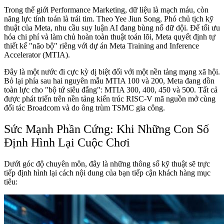
Trong thế giới Performance Marketing, dữ liệu là mạch máu, còn
năng lực tính toán là trái tim. Theo Yee Jiun Song, Phó chủ tịch kỹ
thuật của Meta, nhu cầu suy luận AI đang bùng nổ dữ dội. Để tối ưu
hóa chi phí và làm chủ hoàn toàn thuật toán lõi, Meta quyết định tự
thiết kế "não bộ" riêng với dự án Meta Training and Inference
Accelerator (MTIA).
Đây là một nước đi cực kỳ dị biệt đối với một nền tảng mạng xã hội.
Bỏ lại phía sau hai nguyên mẫu MTIA 100 và 200, Meta đang dồn
toàn lực cho "bộ tứ siêu đẳng": MTIA 300, 400, 450 và 500. Tất cả
được phát triển trên nền tảng kiến trúc RISC-V mã nguồn mở cùng
đối tác Broadcom và do ông trùm TSMC gia công.
Sức Mạnh Phần Cứng: Khi Những Con Số
Định Hình Lại Cuộc Chơi
Dưới góc độ chuyên môn, đây là những thông số kỹ thuật sẽ trực
tiếp định hình lại cách nội dung của bạn tiếp cận khách hàng mục
tiêu: