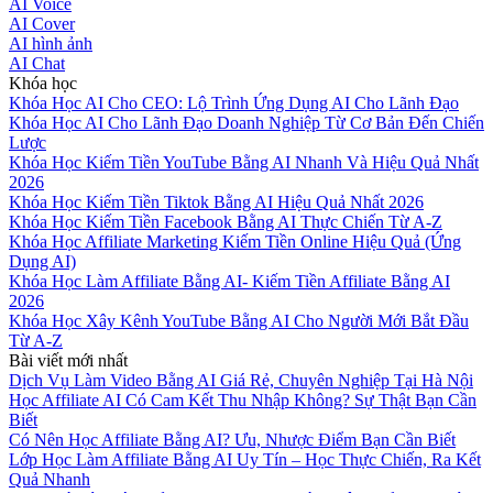
AI Voice
AI Cover
AI hình ảnh
AI Chat
Khóa học
Khóa Học AI Cho CEO: Lộ Trình Ứng Dụng AI Cho Lãnh Đạo
Khóa Học AI Cho Lãnh Đạo Doanh Nghiệp Từ Cơ Bản Đến Chiến
Lược
Khóa Học Kiếm Tiền YouTube Bằng AI Nhanh Và Hiệu Quả Nhất
2026
Khóa Học Kiếm Tiền Tiktok Bằng AI Hiệu Quả Nhất 2026
Khóa Học Kiếm Tiền Facebook Bằng AI Thực Chiến Từ A-Z
Khóa Học Affiliate Marketing Kiếm Tiền Online Hiệu Quả (Ứng
Dụng AI)
Khóa Học Làm Affiliate Bằng AI- Kiếm Tiền Affiliate Bằng AI
2026
Khóa Học Xây Kênh YouTube Bằng AI Cho Người Mới Bắt Đầu
Từ A-Z
Bài viết mới nhất
Dịch Vụ Làm Video Bằng AI Giá Rẻ, Chuyên Nghiệp Tại Hà Nội
Học Affiliate AI Có Cam Kết Thu Nhập Không? Sự Thật Bạn Cần
Biết
Có Nên Học Affiliate Bằng AI? Ưu, Nhược Điểm Bạn Cần Biết
Lớp Học Làm Affiliate Bằng AI Uy Tín – Học Thực Chiến, Ra Kết
Quả Nhanh