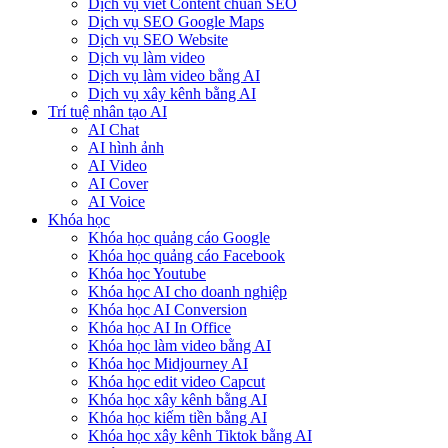
Dịch vụ viết Content chuẩn SEO
Dịch vụ SEO Google Maps
Dịch vụ SEO Website
Dịch vụ làm video
Dịch vụ làm video bằng AI
Dịch vụ xây kênh bằng AI
Trí tuệ nhân tạo AI
AI Chat
AI hình ảnh
AI Video
AI Cover
AI Voice
Khóa học
Khóa học quảng cáo Google
Khóa học quảng cáo Facebook
Khóa học Youtube
Khóa học AI cho doanh nghiệp
Khóa học AI Conversion
Khóa học AI In Office
Khóa học làm video bằng AI
Khóa học Midjourney AI
Khóa học edit video Capcut
Khóa học xây kênh bằng AI
Khóa học kiếm tiền bằng AI
Khóa học xây kênh Tiktok bằng AI