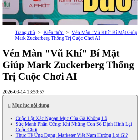
Trang chủ
Kiến thức
Vén Màn "Vũ Khí" Bí Mật Giúp
Mark Zuckerberg Thống Trị Cuộc Chơi AI
Vén Màn "Vũ Khí" Bí Mật
Giúp Mark Zuckerberg Thống
Trị Cuộc Chơi AI
2026-03-14 13:59:57
Mục lục nội dung
Cuộc Lột Xác Ngoạn Mục Của Gã Khổng Lồ
Sức Mạnh Phần Cứng: Khi Những Con Số Định Hình Lại
Cuộc Chơi
Thực Tế Ứng Dụng: Marketer Việt Nam Hưởng Lợi Gì?