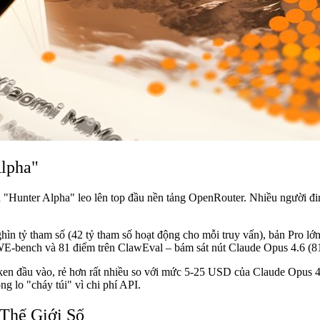
Alpha"
 "Hunter Alpha" leo lên top đầu nền tảng OpenRouter. Nhiều người đi
n tỷ tham số (42 tỷ tham số hoạt động cho mỗi truy vấn), bản Pro lớn 
SWE-bench và 81 điểm trên ClawEval – bám sát nút Claude Opus 4.6 (8
ken đầu vào, rẻ hơn rất nhiều so với mức 5-25 USD của Claude Opus 4.6
g lo "cháy túi" vì chi phí API.
Thế Giới Số