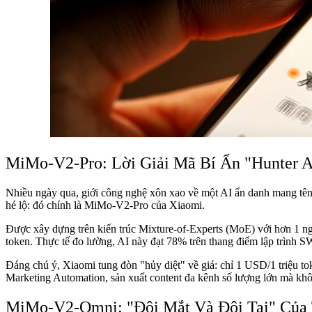
MiMo-V2-Pro: Lời Giải Mã Bí Ẩn "Hunter 
Nhiều ngày qua, giới công nghệ xôn xao về một AI ẩn danh mang tên
hé lộ: đó chính là MiMo-V2-Pro của Xiaomi.
Được xây dựng trên kiến trúc Mixture-of-Experts (MoE) với hơn 1 nghì
token. Thực tế đo lường, AI này đạt 78% trên thang điểm lập trình 
Đáng chú ý, Xiaomi tung đòn "hủy diệt" về giá: chỉ 1 USD/1 triệu to
Marketing Automation, sản xuất content đa kênh số lượng lớn mà khôn
MiMo-V2-Omni: "Đôi Mắt Và Đôi Tai" Của 