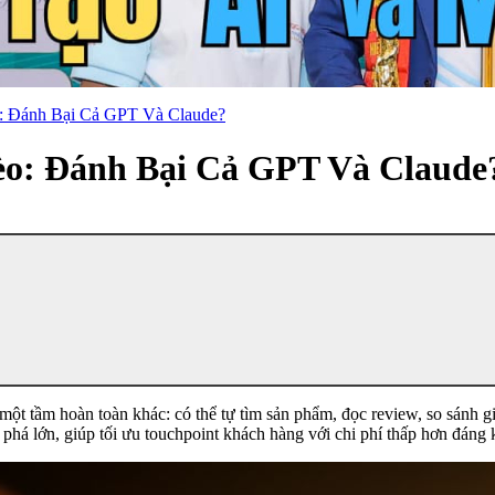
: Đánh Bại Cả GPT Và Claude?
èo: Đánh Bại Cả GPT Và Claude
ột tầm hoàn toàn khác: có thể tự tìm sản phẩm, đọc review, so sánh giá
t phá lớn, giúp tối ưu touchpoint khách hàng với chi phí thấp hơn đán