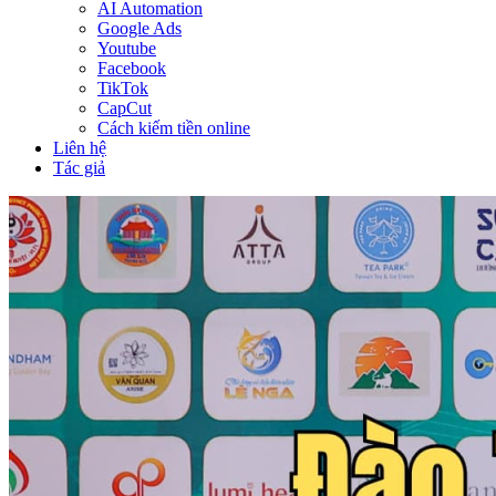
AI Automation
Google Ads
Youtube
Facebook
TikTok
CapCut
Cách kiếm tiền online
Liên hệ
Tác giả