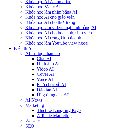
Khóa học AI Automation
Khóa học Make AI
Khóa học làm phim bằng AI
Khóa học AI cho giáo viên
Khóa học AI cho thời trang
Khóa học làm video hoạt hình bằng AI
Khóa học AI cho học sinh, sinh viên
Khóa hoc AI trong kinh doanh
Khóa học làm Youtube view ngoại
Kiến thức
AI Trí tuệ nhân tạo
Chat AI
Hình ảnh AI
Video AI
Cover AI
Voice AI
Khóa học về AI
Đào tạo AI
Ứng dụng của AI
AI News
Marketing
Thiết kế Langding Page
Affiliate Marketing
Website
SEO