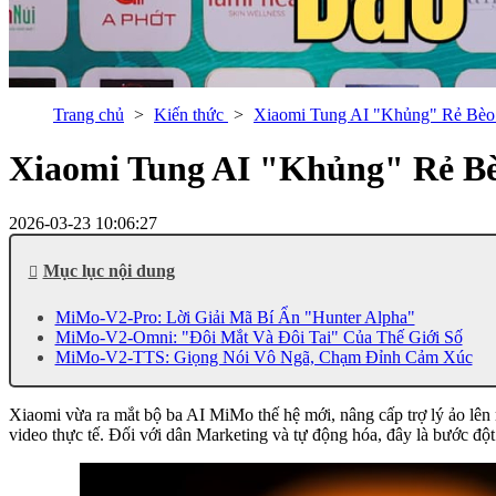
Trang chủ
Kiến thức
Xiaomi Tung AI "Khủng" Rẻ Bèo
Xiaomi Tung AI "Khủng" Rẻ B
2026-03-23 10:06:27
Mục lục nội dung
MiMo-V2-Pro: Lời Giải Mã Bí Ẩn "Hunter Alpha"
MiMo-V2-Omni: "Đôi Mắt Và Đôi Tai" Của Thế Giới Số
MiMo-V2-TTS: Giọng Nói Vô Ngã, Chạm Đỉnh Cảm Xúc
Xiaomi vừa ra mắt bộ ba AI MiMo thế hệ mới, nâng cấp trợ lý ảo lên m
video thực tế. Đối với dân Marketing và tự động hóa, đây là bước độ