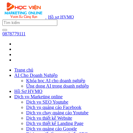
Hồ sơ HVMO
0878779111
Trang chủ
AI Cho Doanh Nghiệp
Khóa học AI cho doanh nghiệp
Ứng dụng AI trong doanh nghiệp
Hồ Sơ HVMO
Dịch vụ Marketing online
Dịch vụ SEO Youtube
Dịch vụ quảng cáo Facebook
Dịch vụ chạy quảng cáo Youtube
Dịch vụ thiết kế Website
Dịch vụ thiết kế Landing Page
Dịch vụ quảng cáo Google