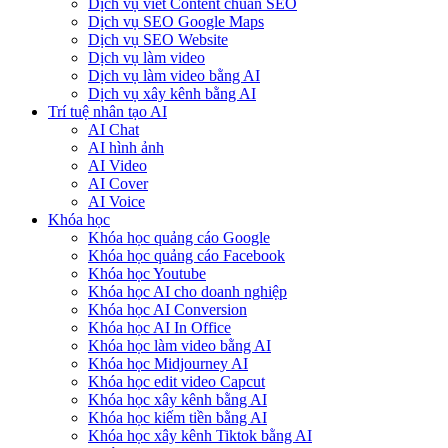
Dịch vụ viết Content chuẩn SEO
Dịch vụ SEO Google Maps
Dịch vụ SEO Website
Dịch vụ làm video
Dịch vụ làm video bằng AI
Dịch vụ xây kênh bằng AI
Trí tuệ nhân tạo AI
AI Chat
AI hình ảnh
AI Video
AI Cover
AI Voice
Khóa học
Khóa học quảng cáo Google
Khóa học quảng cáo Facebook
Khóa học Youtube
Khóa học AI cho doanh nghiệp
Khóa học AI Conversion
Khóa học AI In Office
Khóa học làm video bằng AI
Khóa học Midjourney AI
Khóa học edit video Capcut
Khóa học xây kênh bằng AI
Khóa học kiếm tiền bằng AI
Khóa học xây kênh Tiktok bằng AI