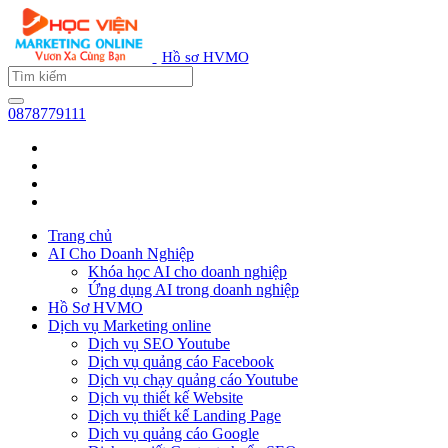
Hồ sơ HVMO
0878779111
Trang chủ
AI Cho Doanh Nghiệp
Khóa học AI cho doanh nghiệp
Ứng dụng AI trong doanh nghiệp
Hồ Sơ HVMO
Dịch vụ Marketing online
Dịch vụ SEO Youtube
Dịch vụ quảng cáo Facebook
Dịch vụ chạy quảng cáo Youtube
Dịch vụ thiết kế Website
Dịch vụ thiết kế Landing Page
Dịch vụ quảng cáo Google