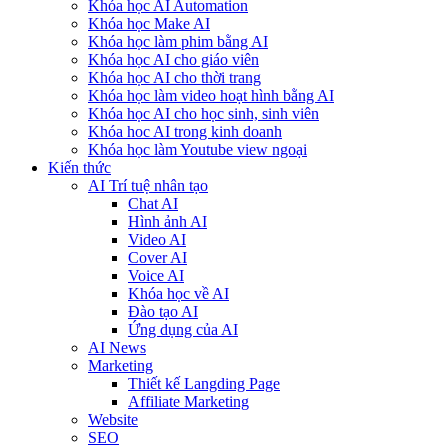
Khóa học AI Automation
Khóa học Make AI
Khóa học làm phim bằng AI
Khóa học AI cho giáo viên
Khóa học AI cho thời trang
Khóa học làm video hoạt hình bằng AI
Khóa học AI cho học sinh, sinh viên
Khóa hoc AI trong kinh doanh
Khóa học làm Youtube view ngoại
Kiến thức
AI Trí tuệ nhân tạo
Chat AI
Hình ảnh AI
Video AI
Cover AI
Voice AI
Khóa học về AI
Đào tạo AI
Ứng dụng của AI
AI News
Marketing
Thiết kế Langding Page
Affiliate Marketing
Website
SEO