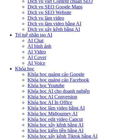
Dịch vụ viết Content chuẩn SEO
Dịch vụ SEO Google Maps
Dịch vụ SEO Website
Dịch vụ làm video
Dịch vụ làm video bằng AI
Dịch vụ xây kênh bằng AI
Trí tuệ nhân tạo AI
AI Chat
AI hình ảnh
AI Video
AI Cover
AI Voice
Khóa học
Khóa học quảng cáo Google
Khóa học quảng cáo Facebook
Khóa học Youtube
Khóa học AI cho doanh nghiệp
Khóa học AI Conversion
Khóa học AI In Office
Khóa học làm video bằng AI
Khóa học Midjourney AI
Khóa học edit video Capcut
Khóa học xây kênh bằng AI
Khóa học kiếm tiền bằng AI
Khóa học xây kênh Tiktok bằng AI