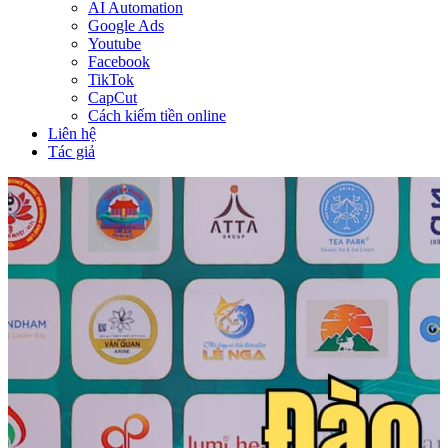
AI Automation
Google Ads
Youtube
Facebook
TikTok
CapCut
Cách kiếm tiền online
Liên hệ
Tác giả