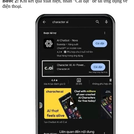
Bước 2:
Khi kết quả xuất hiện, nhấn “Cài đặt” để tải ứng dụng về
điện thoại.