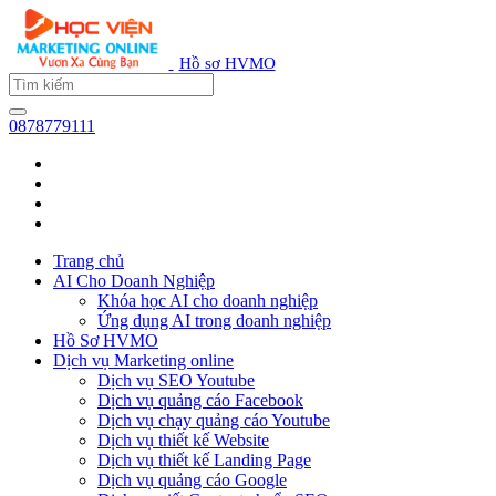
Hồ sơ HVMO
0878779111
Trang chủ
AI Cho Doanh Nghiệp
Khóa học AI cho doanh nghiệp
Ứng dụng AI trong doanh nghiệp
Hồ Sơ HVMO
Dịch vụ Marketing online
Dịch vụ SEO Youtube
Dịch vụ quảng cáo Facebook
Dịch vụ chạy quảng cáo Youtube
Dịch vụ thiết kế Website
Dịch vụ thiết kế Landing Page
Dịch vụ quảng cáo Google