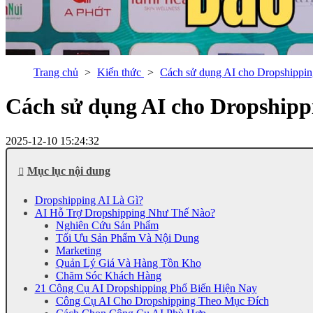
Trang chủ
Kiến thức
Cách sử dụng AI cho Dropshippin
Cách sử dụng AI cho Dropshipp
2025-12-10 15:24:32
Mục lục nội dung
Dropshipping AI Là Gì?
AI Hỗ Trợ Dropshipping Như Thế Nào?
Nghiên Cứu Sản Phẩm
Tối Ưu Sản Phẩm Và Nội Dung
Marketing
Quản Lý Giá Và Hàng Tồn Kho
Chăm Sóc Khách Hàng
21 Công Cụ AI Dropshipping Phổ Biến Hiện Nay
Công Cụ AI Cho Dropshipping Theo Mục Đích