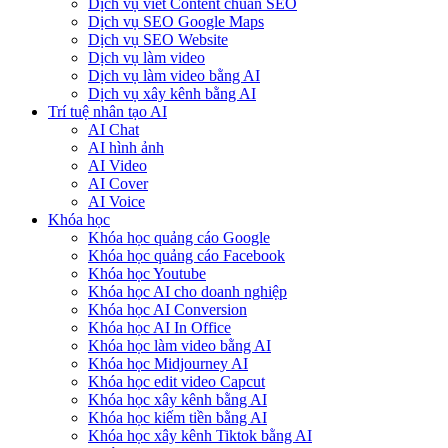
Dịch vụ viết Content chuẩn SEO
Dịch vụ SEO Google Maps
Dịch vụ SEO Website
Dịch vụ làm video
Dịch vụ làm video bằng AI
Dịch vụ xây kênh bằng AI
Trí tuệ nhân tạo AI
AI Chat
AI hình ảnh
AI Video
AI Cover
AI Voice
Khóa học
Khóa học quảng cáo Google
Khóa học quảng cáo Facebook
Khóa học Youtube
Khóa học AI cho doanh nghiệp
Khóa học AI Conversion
Khóa học AI In Office
Khóa học làm video bằng AI
Khóa học Midjourney AI
Khóa học edit video Capcut
Khóa học xây kênh bằng AI
Khóa học kiếm tiền bằng AI
Khóa học xây kênh Tiktok bằng AI