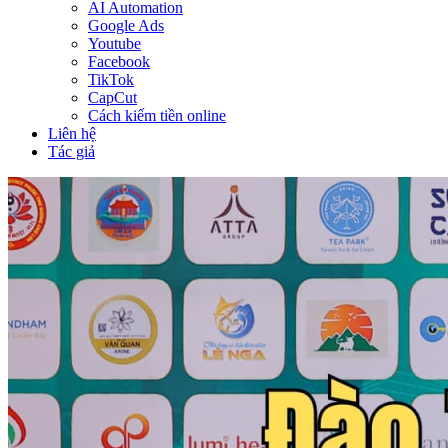
AI Automation
Google Ads
Youtube
Facebook
TikTok
CapCut
Cách kiếm tiền online
Liên hệ
Tác giả