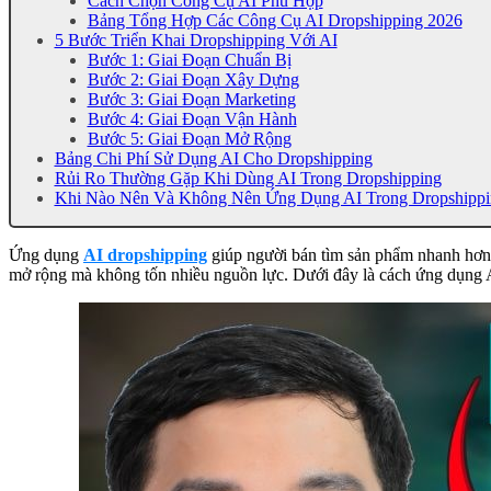
Cách Chọn Công Cụ AI Phù Hợp
Bảng Tổng Hợp Các Công Cụ AI Dropshipping 2026
5 Bước Triển Khai Dropshipping Với AI
Bước 1: Giai Đoạn Chuẩn Bị
Bước 2: Giai Đoạn Xây Dựng
Bước 3: Giai Đoạn Marketing
Bước 4: Giai Đoạn Vận Hành
Bước 5: Giai Đoạn Mở Rộng
Bảng Chi Phí Sử Dụng AI Cho Dropshipping
Rủi Ro Thường Gặp Khi Dùng AI Trong Dropshipping
Khi Nào Nên Và Không Nên Ứng Dụng AI Trong Dropshippi
Ứng dụng
AI dropshipping
giúp người bán tìm sản phẩm nhanh hơn, 
mở rộng mà không tốn nhiều nguồn lực. Dưới đây là cách ứng dụng AI