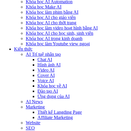
Khóa học AI Automation
Khóa học Make AI
Khóa học làm phim bằng AI
Khóa học AI cho giáo viên
Khóa học AI cho thời trang
Khóa học làm video hoạt hình bằng AI
Khóa học AI cho học sinh, sinh viên
Khóa hoc AI trong kinh doanh
Khóa học làm Youtube view ngoại
Kiến thức
AI Trí tuệ nhân tạo
Chat AI
Hình ảnh AI
Video AI
Cover AI
Voice AI
Khóa học về AI
Đào tạo AI
Ứng dụng của AI
AI News
Marketing
Thiết kế Langding Page
Affiliate Marketing
Website
SEO