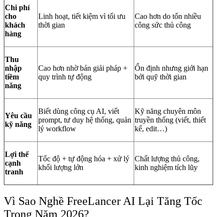
Chi phí
cho
Linh hoạt, tiết kiệm vì tối ưu
Cao hơn do tốn nhiều
khách
thời gian
công sức thủ công
hàng
Thu
nhập
Cao hơn nhờ bán giải pháp +
Ổn định nhưng giới hạn
tiềm
quy trình tự động
bởi quỹ thời gian
năng
Biết dùng công cụ AI, viết
Kỹ năng chuyên môn
Yêu cầu
prompt, tư duy hệ thống, quản
truyền thống (viết, thiết
kỹ năng
lý workflow
kế, edit…)
Lợi thế
Tốc độ + tự động hóa + xử lý
Chất lượng thủ công,
cạnh
khối lượng lớn
kinh nghiệm tích lũy
tranh
Vì Sao Nghề FreeLancer AI Lại Tăng Tốc
Trong Năm 2026?