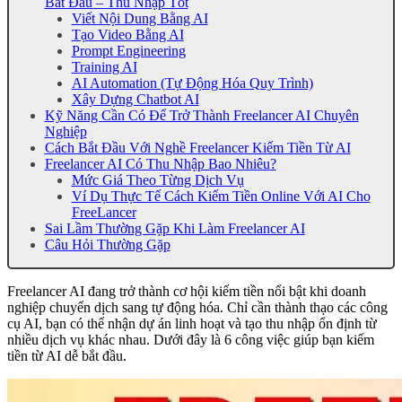
Bắt Đầu – Thu Nhập Tốt
Viết Nội Dung Bằng AI
Tạo Video Bằng AI
Prompt Engineering
Training AI
AI Automation (Tự Động Hóa Quy Trình)
Xây Dựng Chatbot AI
Kỹ Năng Cần Có Để Trở Thành Freelancer AI Chuyên
Nghiệp
Cách Bắt Đầu Với Nghề Freelancer Kiếm Tiền Từ AI
Freelancer AI Có Thu Nhập Bao Nhiêu?
Mức Giá Theo Từng Dịch Vụ
Ví Dụ Thực Tế Cách Kiếm Tiền Online Với AI Cho
FreeLancer
Sai Lầm Thường Gặp Khi Làm Freelancer AI
Câu Hỏi Thường Gặp
Freelancer AI đang trở thành cơ hội kiếm tiền nổi bật khi doanh
nghiệp chuyển dịch sang tự động hóa. Chỉ cần thành thạo các công
cụ AI, bạn có thể nhận dự án linh hoạt và tạo thu nhập ổn định từ
nhiều dịch vụ khác nhau. Dưới đây là 6 công việc giúp bạn kiếm
tiền từ AI dễ bắt đầu.