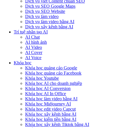
Dịch vụ viết Content chuẩn SEO
Dịch vụ SEO Google Maps
Dịch vụ SEO Website
Dịch vụ làm video
Dịch vụ làm video bằng AI
Dịch vụ xây kênh bằng AI
Trí tuệ nhân tạo AI
AI Chat
AI hình ảnh
AI Video
AI Cover
AI Voice
Khóa học
Khóa học quảng cáo Google
Khóa học quảng cáo Facebook
Khóa học Youtube
Khóa học AI cho doanh nghiệp
Khóa học AI Conversion
Khóa học AI In Office
Khóa học làm video bằng AI
Khóa học Midjourney AI
Khóa học edit video Capcut
Khóa học xây kênh bằng AI
Khóa học kiếm tiền bằng AI
Khóa học xây kênh Tiktok bằng AI