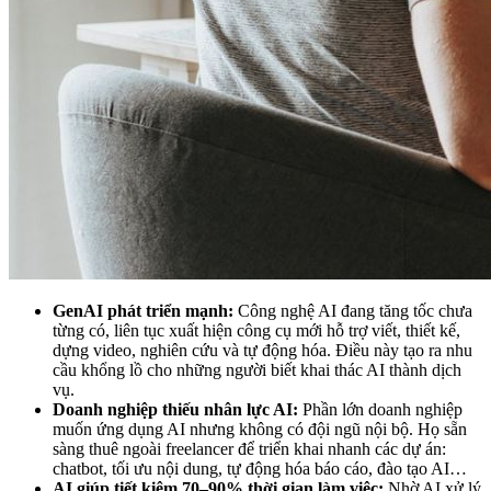
GenAI phát triển mạnh:
Công nghệ AI đang tăng tốc chưa
từng có, liên tục xuất hiện công cụ mới hỗ trợ viết, thiết kế,
dựng video, nghiên cứu và tự động hóa. Điều này tạo ra nhu
cầu khổng lồ cho những người biết khai thác AI thành dịch
vụ.
Doanh nghiệp thiếu nhân lực AI:
Phần lớn doanh nghiệp
muốn ứng dụng AI nhưng không có đội ngũ nội bộ. Họ sẵn
sàng thuê ngoài freelancer để triển khai nhanh các dự án:
chatbot, tối ưu nội dung, tự động hóa báo cáo, đào tạo AI…
AI giúp tiết kiệm 70–90% thời gian làm việc:
Nhờ AI xử lý