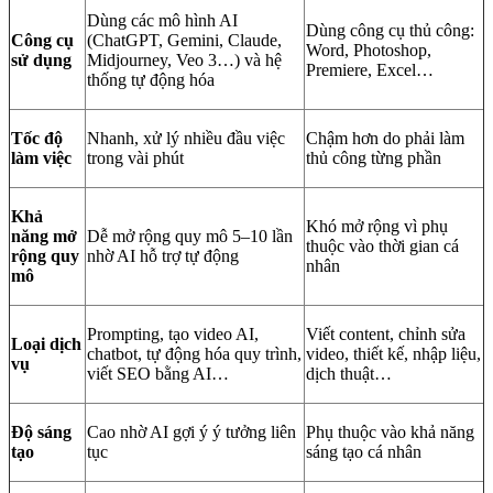
Dùng các mô hình AI
Dùng công cụ thủ công:
Công cụ
(ChatGPT, Gemini, Claude,
Word, Photoshop,
sử dụng
Midjourney, Veo 3…) và hệ
Premiere, Excel…
thống tự động hóa
Tốc độ
Nhanh, xử lý nhiều đầu việc
Chậm hơn do phải làm
làm việc
trong vài phút
thủ công từng phần
Khả
Khó mở rộng vì phụ
năng mở
Dễ mở rộng quy mô 5–10 lần
thuộc vào thời gian cá
rộng quy
nhờ AI hỗ trợ tự động
nhân
mô
Prompting, tạo video AI,
Viết content, chỉnh sửa
Loại dịch
chatbot, tự động hóa quy trình,
video, thiết kế, nhập liệu,
vụ
viết SEO bằng AI…
dịch thuật…
Độ sáng
Cao nhờ AI gợi ý ý tưởng liên
Phụ thuộc vào khả năng
tạo
tục
sáng tạo cá nhân