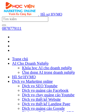
Hồ sơ HVMO
0878779111
Trang chủ
AI Cho Doanh Nghiệp
Khóa học AI cho doanh nghiệp
Ứng dụng AI trong doanh nghiệp
Hồ Sơ HVMO
Dịch vụ Marketing online
Dịch vụ SEO Youtube
Dịch vụ quảng cáo Facebook
Dịch vụ chạy quảng cáo Youtube
Dịch vụ thiết kế Website
Dịch vụ thiết kế Landing Page
Dịch vụ quảng cáo Google