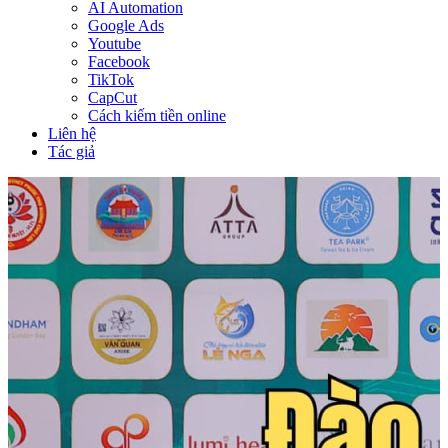
AI Automation
Google Ads
Youtube
Facebook
TikTok
CapCut
Cách kiếm tiền online
Liên hệ
Tác giả