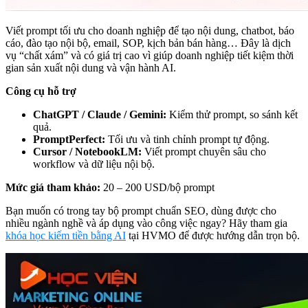
Viết prompt tối ưu cho doanh nghiệp để tạo nội dung, chatbot, báo
cáo, đào tạo nội bộ, email, SOP, kịch bản bán hàng… Đây là dịch
vụ “chất xám” và có giá trị cao vì giúp doanh nghiệp tiết kiệm thời
gian sản xuất nội dung và vận hành AI.
Công cụ hỗ trợ
ChatGPT / Claude / Gemini:
Kiểm thử prompt, so sánh kết
quả.
PromptPerfect:
Tối ưu và tinh chỉnh prompt tự động.
Cursor / NotebookLM:
Viết prompt chuyên sâu cho
workflow và dữ liệu nội bộ.
Mức giá tham khảo:
20 – 200 USD/bộ prompt
Bạn muốn có trong tay bộ prompt chuẩn SEO, dùng được cho
nhiều ngành nghề và áp dụng vào công việc ngay? Hãy tham gia
khóa học kiếm tiền bằng AI
tại HVMO để được hướng dẫn trọn bộ.