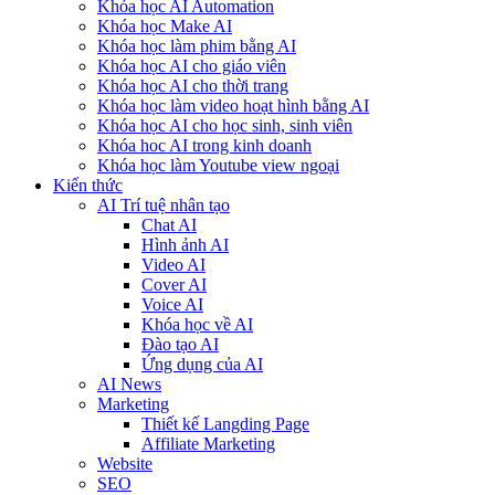
Khóa học AI Automation
Khóa học Make AI
Khóa học làm phim bằng AI
Khóa học AI cho giáo viên
Khóa học AI cho thời trang
Khóa học làm video hoạt hình bằng AI
Khóa học AI cho học sinh, sinh viên
Khóa hoc AI trong kinh doanh
Khóa học làm Youtube view ngoại
Kiến thức
AI Trí tuệ nhân tạo
Chat AI
Hình ảnh AI
Video AI
Cover AI
Voice AI
Khóa học về AI
Đào tạo AI
Ứng dụng của AI
AI News
Marketing
Thiết kế Langding Page
Affiliate Marketing
Website
SEO