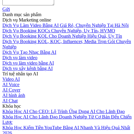
Gửi
Danh mục sản phẩm
Dịch vụ Marketing online
Dịch Vụ Làm Video Bằng AI Giá Rẻ, Chuyên Nghiệp Tại Hà Nội
Dịch Vụ Booking KOCs Chuyên Nghiệp, Uy Tín- HVMO
Dịch Vụ Booking KOL Cho Doanh Nghiệp Hiệu Quả, Uy Tín
Dịch Vụ Booking KOL, KOC, Influencer, Media Trọn Gói Chuyên
Nghiệp
Dịch Vụ Tạo Nhạc Bằng AI
Dịch vụ làm video
Dịch vụ làm video bằng AI
Dịch vụ xây kênh bằng AI
Trí tuệ nhân tạo AI
Video AI
AI Voice
AI Cover
AI hình ảnh
AI Chat
Khóa học
Khóa Học AI Cho CEO: Lộ Trình Ứng Dụng AI Cho Lãnh Đạo
Khóa Học AI Cho Lãnh Đạo Doanh Nghiệp Từ Cơ Bản Đến Chiến
Lược
Khóa Học Kiếm Tiền YouTube Bằng AI Nhanh Và Hiệu Quả Nhất
2026