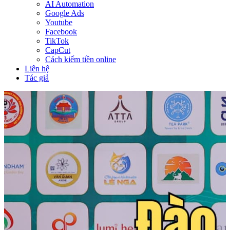
AI Automation
Google Ads
Youtube
Facebook
TikTok
CapCut
Cách kiếm tiền online
Liên hệ
Tác giả