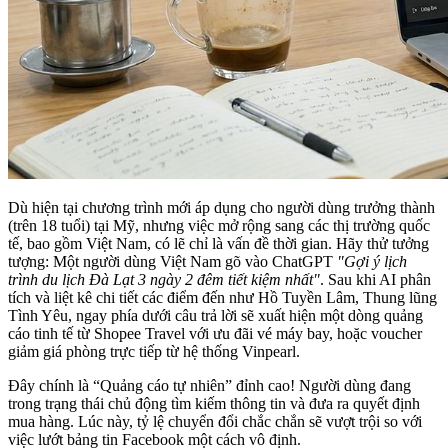
Dù hiện tại chương trình mới áp dụng cho người dùng trưởng thành
(trên 18 tuổi) tại Mỹ, nhưng việc mở rộng sang các thị trường quốc
tế, bao gồm Việt Nam, có lẽ chỉ là vấn đề thời gian. Hãy thử tưởng
tượng: Một người dùng Việt Nam gõ vào ChatGPT
"Gợi ý lịch
trình du lịch Đà Lạt 3 ngày 2 đêm tiết kiệm nhất"
. Sau khi AI phân
tích và liệt kê chi tiết các điểm đến như Hồ Tuyền Lâm, Thung lũng
Tình Yêu, ngay phía dưới câu trả lời sẽ xuất hiện một dòng quảng
cáo tinh tế từ Shopee Travel với ưu đãi vé máy bay, hoặc voucher
giảm giá phòng trực tiếp từ hệ thống Vinpearl.
Đây chính là “Quảng cáo tự nhiên” đỉnh cao! Người dùng đang
trong trạng thái chủ động tìm kiếm thông tin và đưa ra quyết định
mua hàng. Lúc này, tỷ lệ chuyển đổi chắc chắn sẽ vượt trội so với
việc lướt bảng tin Facebook một cách vô định.