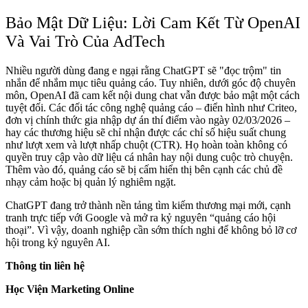
Bảo Mật Dữ Liệu: Lời Cam Kết Từ OpenAI
Và Vai Trò Của AdTech
Nhiều người dùng đang e ngại rằng ChatGPT sẽ "đọc trộm" tin
nhắn để nhắm mục tiêu quảng cáo. Tuy nhiên, dưới góc độ chuyên
môn, OpenAI đã cam kết nội dung chat vẫn được bảo mật một cách
tuyệt đối. Các đối tác công nghệ quảng cáo – điển hình như Criteo,
đơn vị chính thức gia nhập dự án thí điểm vào ngày 02/03/2026 –
hay các thương hiệu sẽ chỉ nhận được các chỉ số hiệu suất chung
như lượt xem và lượt nhấp chuột (CTR). Họ hoàn toàn không có
quyền truy cập vào dữ liệu cá nhân hay nội dung cuộc trò chuyện.
Thêm vào đó, quảng cáo sẽ bị cấm hiển thị bên cạnh các chủ đề
nhạy cảm hoặc bị quản lý nghiêm ngặt.
ChatGPT đang trở thành nền tảng tìm kiếm thương mại mới, cạnh
tranh trực tiếp với Google và mở ra kỷ nguyên “quảng cáo hội
thoại”. Vì vậy, doanh nghiệp cần sớm thích nghi để không bỏ lỡ cơ
hội trong kỷ nguyên AI.
Thông tin liên hệ
Học Viện Marketing Online