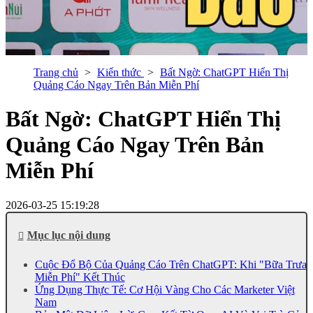
Trang chủ
Kiến thức
Bất Ngờ: ChatGPT Hiển Thị
Quảng Cáo Ngay Trên Bản Miễn Phí
Bất Ngờ: ChatGPT Hiển Thị
Quảng Cáo Ngay Trên Bản
Miễn Phí
2026-03-25 15:19:28
Mục lục nội dung
Cuộc Đổ Bộ Của Quảng Cáo Trên ChatGPT: Khi "Bữa Trưa
Miễn Phí" Kết Thúc
Ứng Dụng Thực Tế: Cơ Hội Vàng Cho Các Marketer Việt
Nam