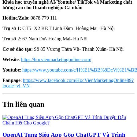
Khóa học truyền nghề AI/ Youtube/ TikTok và Marketing chất
lượng cao cho Doanh nghiệp/ Cá nhân
Hotline/Zalo
: 0878 779 111
Trụ sở 1
: CT5- X2 KĐT Linh Đàm- Hoàng Mai- Hà Nội
Trụ sở 2
: 67 Nam Dư- Hoàng Mai- Hà Nội
Cơ sở đào tạo:
Số 85 Vương Thừa Vũ- Thanh Xuân- Hà Nội
Website
:
https://hocvienmarketingonline.com/
Youtube
:
https://www.youtube.com/c/H%E1%BB%8DcVi%E1%BB
Fanpage
:
https://www.facebook.com/HocVienMarketingOnline89?
locale=vi_VN
Tin liên quan
OpenAI Tung Siêu App Gộp ChatGPT Và Trình