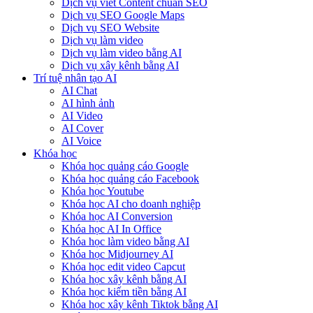
Dịch vụ viết Content chuẩn SEO
Dịch vụ SEO Google Maps
Dịch vụ SEO Website
Dịch vụ làm video
Dịch vụ làm video bằng AI
Dịch vụ xây kênh bằng AI
Trí tuệ nhân tạo AI
AI Chat
AI hình ảnh
AI Video
AI Cover
AI Voice
Khóa học
Khóa học quảng cáo Google
Khóa học quảng cáo Facebook
Khóa học Youtube
Khóa học AI cho doanh nghiệp
Khóa học AI Conversion
Khóa học AI In Office
Khóa học làm video bằng AI
Khóa học Midjourney AI
Khóa học edit video Capcut
Khóa học xây kênh bằng AI
Khóa học kiếm tiền bằng AI
Khóa học xây kênh Tiktok bằng AI