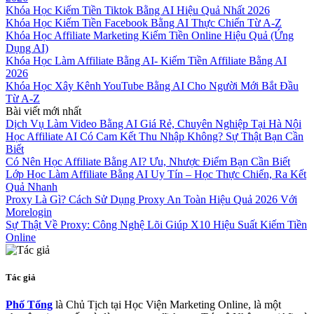
Khóa Học Kiếm Tiền Tiktok Bằng AI Hiệu Quả Nhất 2026
Khóa Học Kiếm Tiền Facebook Bằng AI Thực Chiến Từ A-Z
Khóa Học Affiliate Marketing Kiếm Tiền Online Hiệu Quả (Ứng
Dụng AI)
Khóa Học Làm Affiliate Bằng AI- Kiếm Tiền Affiliate Bằng AI
2026
Khóa Học Xây Kênh YouTube Bằng AI Cho Người Mới Bắt Đầu
Từ A-Z
Bài viết mới nhất
Dịch Vụ Làm Video Bằng AI Giá Rẻ, Chuyên Nghiệp Tại Hà Nội
Học Affiliate AI Có Cam Kết Thu Nhập Không? Sự Thật Bạn Cần
Biết
Có Nên Học Affiliate Bằng AI? Ưu, Nhược Điểm Bạn Cần Biết
Lớp Học Làm Affiliate Bằng AI Uy Tín – Học Thực Chiến, Ra Kết
Quả Nhanh
Proxy Là Gì? Cách Sử Dụng Proxy An Toàn Hiệu Quả 2026 Với
Morelogin
Sự Thật Về Proxy: Công Nghệ Lõi Giúp X10 Hiệu Suất Kiếm Tiền
Online
Tác giả
Phố Tổng
là Chủ Tịch tại Học Viện Marketing Online, là một