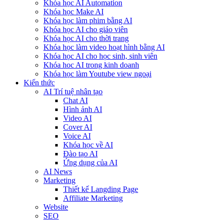
Khóa học AI Automation
Khóa học Make AI
Khóa học làm phim bằng AI
Khóa học AI cho giáo viên
Khóa học AI cho thời trang
Khóa học làm video hoạt hình bằng AI
Khóa học AI cho học sinh, sinh viên
Khóa hoc AI trong kinh doanh
Khóa học làm Youtube view ngoại
Kiến thức
AI Trí tuệ nhân tạo
Chat AI
Hình ảnh AI
Video AI
Cover AI
Voice AI
Khóa học về AI
Đào tạo AI
Ứng dụng của AI
AI News
Marketing
Thiết kế Langding Page
Affiliate Marketing
Website
SEO