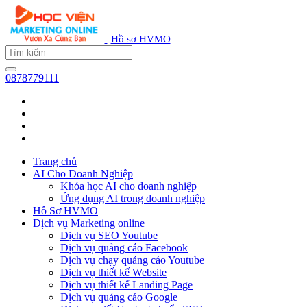
Hồ sơ HVMO
0878779111
Trang chủ
AI Cho Doanh Nghiệp
Khóa học AI cho doanh nghiệp
Ứng dụng AI trong doanh nghiệp
Hồ Sơ HVMO
Dịch vụ Marketing online
Dịch vụ SEO Youtube
Dịch vụ quảng cáo Facebook
Dịch vụ chạy quảng cáo Youtube
Dịch vụ thiết kế Website
Dịch vụ thiết kế Landing Page
Dịch vụ quảng cáo Google