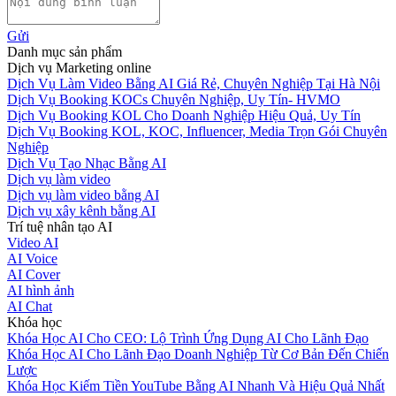
Gửi
Danh mục sản phẩm
Dịch vụ Marketing online
Dịch Vụ Làm Video Bằng AI Giá Rẻ, Chuyên Nghiệp Tại Hà Nội
Dịch Vụ Booking KOCs Chuyên Nghiệp, Uy Tín- HVMO
Dịch Vụ Booking KOL Cho Doanh Nghiệp Hiệu Quả, Uy Tín
Dịch Vụ Booking KOL, KOC, Influencer, Media Trọn Gói Chuyên
Nghiệp
Dịch Vụ Tạo Nhạc Bằng AI
Dịch vụ làm video
Dịch vụ làm video bằng AI
Dịch vụ xây kênh bằng AI
Trí tuệ nhân tạo AI
Video AI
AI Voice
AI Cover
AI hình ảnh
AI Chat
Khóa học
Khóa Học AI Cho CEO: Lộ Trình Ứng Dụng AI Cho Lãnh Đạo
Khóa Học AI Cho Lãnh Đạo Doanh Nghiệp Từ Cơ Bản Đến Chiến
Lược
Khóa Học Kiếm Tiền YouTube Bằng AI Nhanh Và Hiệu Quả Nhất