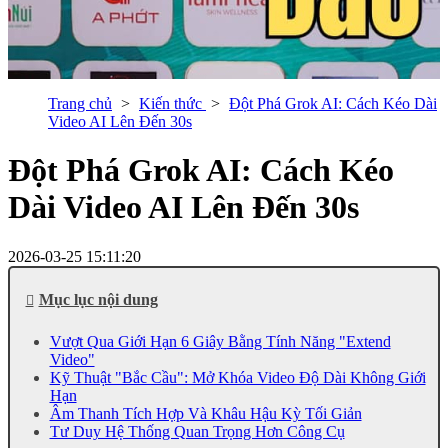
Trang chủ
Kiến thức
Đột Phá Grok AI: Cách Kéo Dài
Video AI Lên Đến 30s
Đột Phá Grok AI: Cách Kéo
Dài Video AI Lên Đến 30s
2026-03-25 15:11:20
Mục lục nội dung
Vượt Qua Giới Hạn 6 Giây Bằng Tính Năng "Extend
Video"
Kỹ Thuật "Bắc Cầu": Mở Khóa Video Độ Dài Không Giới
Hạn
Âm Thanh Tích Hợp Và Khâu Hậu Kỳ Tối Giản
Tư Duy Hệ Thống Quan Trọng Hơn Công Cụ