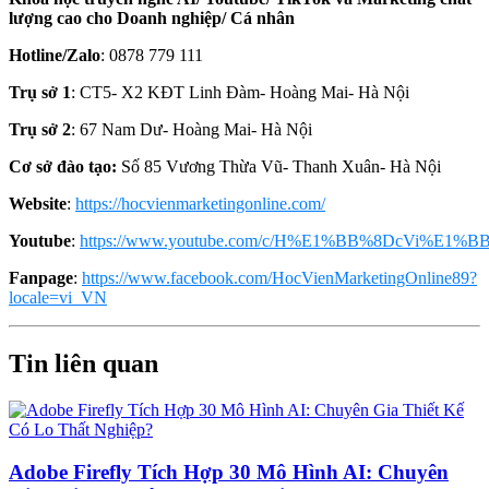
lượng cao cho Doanh nghiệp/ Cá nhân
Hotline/Zalo
: 0878 779 111
Trụ sở 1
: CT5- X2 KĐT Linh Đàm- Hoàng Mai- Hà Nội
Trụ sở 2
: 67 Nam Dư- Hoàng Mai- Hà Nội
Cơ sở đào tạo:
Số 85 Vương Thừa Vũ- Thanh Xuân- Hà Nội
Website
:
https://hocvienmarketingonline.com/
Youtube
:
https://www.youtube.com/c/H%E1%BB%8DcVi%E1%BB
Fanpage
:
https://www.facebook.com/HocVienMarketingOnline89?
locale=vi_VN
Tin liên quan
Adobe Firefly Tích Hợp 30 Mô Hình AI: Chuyên