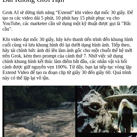
Grok AI sẽ dừng tính năng “Extend” khi video đạt mốc 30 giây. Để
tạo ra các video dài 5 phút, 10 phút hay 15 phút phục vụ cho
YouTube, các marketer cần sử dụng một kỹ thuật được gọi là "Bắc
cầu".
Khi video đạt mốc 30 giây, hãy kéo thanh tiến trình đến khung hình
cuối cùng và lưu khung hình đó lại dưới dạng hình ảnh. Tiếp theo,
hãy tải chính bức ảnh đó lên làm ảnh gốc cho một chuỗi thế hệ mới
trên Grok, kèm theo prompt của cảnh thứ 7. Nhờ việc sử dụng
chính khung hình kết thúc làm điểm bắt đầu, các nhân vật và bối
cảnh được giữ nguyên vẹn 100%. Từ đây, bạn lại tiếp tục vòng lặp
Extend Video để tạo ra đoạn clip từ giây 30 đến giây 60. Quá trình
này có thể lặp lại vô tận.