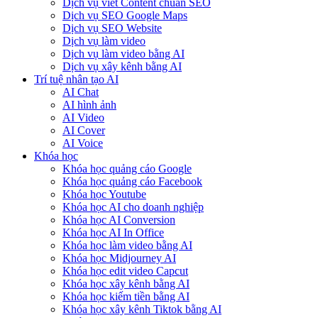
Dịch vụ viết Content chuẩn SEO
Dịch vụ SEO Google Maps
Dịch vụ SEO Website
Dịch vụ làm video
Dịch vụ làm video bằng AI
Dịch vụ xây kênh bằng AI
Trí tuệ nhân tạo AI
AI Chat
AI hình ảnh
AI Video
AI Cover
AI Voice
Khóa học
Khóa học quảng cáo Google
Khóa học quảng cáo Facebook
Khóa học Youtube
Khóa học AI cho doanh nghiệp
Khóa học AI Conversion
Khóa học AI In Office
Khóa học làm video bằng AI
Khóa học Midjourney AI
Khóa học edit video Capcut
Khóa học xây kênh bằng AI
Khóa học kiếm tiền bằng AI
Khóa học xây kênh Tiktok bằng AI