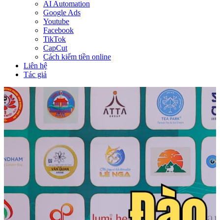
AI Automation
Google Ads
Youtube
Facebook
TikTok
CapCut
Cách kiếm tiền online
Liên hệ
Tác giả