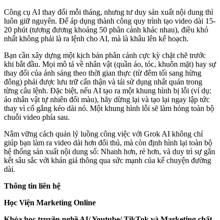
Công cụ AI thay đổi mỗi tháng, nhưng tư duy sản xuất nội dung thì
luôn giữ nguyên. Để áp dụng thành công quy trình tạo video dài 15-
20 phút (tương đương khoảng 50 phân cảnh khác nhau), điều khó
nhất không phải là ra lệnh cho AI, mà là khâu lên kế hoạch.
Bạn cần xây dựng một kịch bản phân cảnh cực kỳ chặt chẽ trước
khi bắt đầu. Mọi mô tả về nhân vật (quần áo, tóc, khuôn mặt) hay sự
thay đổi của ánh sáng theo thời gian thực (từ đêm tối sang hừng
đông) phải được lưu trữ cẩn thận và tái sử dụng nhất quán trong
từng câu lệnh. Đặc biệt, nếu AI tạo ra một khung hình bị lỗi (ví dụ:
áo nhân vật tự nhiên đổi màu), hãy dừng lại và tạo lại ngay lập tức
thay vì cố gắng kéo dài nó. Một khung hình lỗi sẽ làm hỏng toàn bộ
chuỗi video phía sau.
Nắm vững cách quản lý luồng công việc với Grok AI không chỉ
giúp bạn làm ra video dài hơn đối thủ, mà còn định hình lại toàn bộ
hệ thống sản xuất nội dung số: Nhanh hơn, rẻ hơn, và duy trì sự gắn
kết sâu sắc với khán giả thông qua sức mạnh của kể chuyện đường
dài.
Thông tin liên hệ
Học Viện Marketing Online
Khóa học truyền nghề AI/ Youtube/ TikTok và Marketing chất