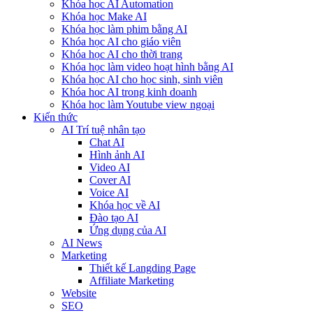
Khóa học AI Automation
Khóa học Make AI
Khóa học làm phim bằng AI
Khóa học AI cho giáo viên
Khóa học AI cho thời trang
Khóa học làm video hoạt hình bằng AI
Khóa học AI cho học sinh, sinh viên
Khóa hoc AI trong kinh doanh
Khóa học làm Youtube view ngoại
Kiến thức
AI Trí tuệ nhân tạo
Chat AI
Hình ảnh AI
Video AI
Cover AI
Voice AI
Khóa học về AI
Đào tạo AI
Ứng dụng của AI
AI News
Marketing
Thiết kế Langding Page
Affiliate Marketing
Website
SEO