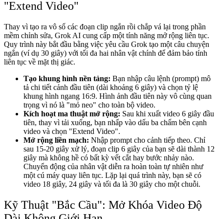
"Extend Video"
Thay vì tạo ra vô số các đoạn clip ngắn rồi chắp vá lại trong phần
mềm chỉnh sửa, Grok AI cung cấp một tính năng mở rộng liên tục.
Quy trình này bắt đầu bằng việc yêu cầu Grok tạo một câu chuyện
ngắn (ví dụ 30 giây) với tối đa hai nhân vật chính để đảm bảo tính
liên tục về mặt thị giác.
Tạo khung hình nền tảng:
Bạn nhập câu lệnh (prompt) mô
tả chi tiết cảnh đầu tiên (dài khoảng 6 giây) và chọn tỷ lệ
khung hình ngang 16:9. Hình ảnh đầu tiên này vô cùng quan
trọng vì nó là "mỏ neo" cho toàn bộ video.
Kích hoạt ma thuật mở rộng:
Sau khi xuất video 6 giây đầu
tiên, thay vì tải xuống, bạn nhấp vào dấu ba chấm bên cạnh
video và chọn "Extend Video".
Mở rộng liền mạch:
Nhập prompt cho cảnh tiếp theo. Chỉ
sau 15-20 giây xử lý, đoạn clip 6 giây của bạn sẽ dài thành 12
giây mà không hề có bất kỳ vết cắt hay bước nhảy nào.
Chuyển động của nhân vật diễn ra hoàn toàn tự nhiên như
một cú máy quay liên tục. Lặp lại quá trình này, bạn sẽ có
video 18 giây, 24 giây và tối đa là 30 giây cho một chuỗi.
Kỹ Thuật "Bắc Cầu": Mở Khóa Video Độ
Dài Không Giới Hạn