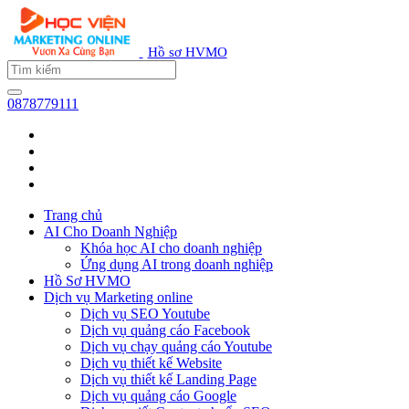
Hồ sơ HVMO
0878779111
Trang chủ
AI Cho Doanh Nghiệp
Khóa học AI cho doanh nghiệp
Ứng dụng AI trong doanh nghiệp
Hồ Sơ HVMO
Dịch vụ Marketing online
Dịch vụ SEO Youtube
Dịch vụ quảng cáo Facebook
Dịch vụ chạy quảng cáo Youtube
Dịch vụ thiết kế Website
Dịch vụ thiết kế Landing Page
Dịch vụ quảng cáo Google