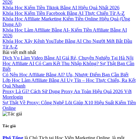
2026
Khóa Học Kiếm Tiền Tiktok Bằng AI Hiệu Quả Nhất 2026
Khóa Học Kiếm Tiền Facebook Bằng AI Thực Chiến Từ A-Z
Khóa Học Affiliate Marketing Kiếm Tiền Online Hiệu Quả (Ứng
Dụng AI)
Khóa Học Làm Affiliate Bằng AI- Kiếm Tiền Affiliate Bằng AI
2026
Khóa Học Xây Kênh YouTube Bằng AI Cho Người Mới Bắt Đầu
Từ A-Z
Bài viết mới nhất
Dịch Vụ Làm Video Bằng AI Giá Rẻ, Chuyên Nghiệp Tại Hà Nội
Học Affiliate AI Có Cam Kết Thu Nhập Không? Sự Thật Bạn Cần
Biết
Có Nên Học Affiliate Bằng AI? Ưu, Nhược Điểm Bạn Cần Biết
Lớp Học Làm Affiliate Bằng AI Uy Tín – Học Thực Chiến, Ra Kết
Quả Nhanh
Proxy Là Gì? Cách Sử Dụng Proxy An Toàn Hiệu Quả 2026 Với
Morelogin
Sự Thật Về Proxy: Công Nghệ Lõi Giúp X10 Hiệu Suất Kiếm Tiền
Online
Tác giả
Phố Tổng
là Chủ Tịch tại Học Viện Marketing Online, là một