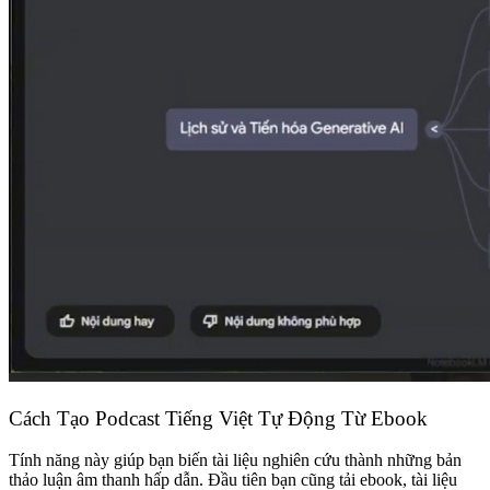
Cách Tạo Podcast Tiếng Việt Tự Động Từ Ebook
Tính năng này giúp bạn biến tài liệu nghiên cứu thành những bản
thảo luận âm thanh hấp dẫn. Đầu tiên bạn cũng tải ebook, tài liệu