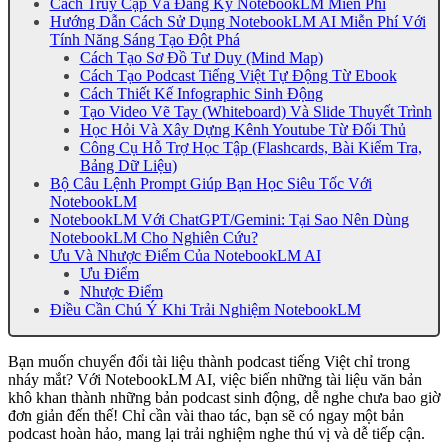
Cách Truy Cập Và Đăng Ký NotebookLM Miễn Phí
Hướng Dẫn Cách Sử Dụng NotebookLM AI Miễn Phí Với
Tính Năng Sáng Tạo Đột Phá
Cách Tạo Sơ Đồ Tư Duy (Mind Map)
Cách Tạo Podcast Tiếng Việt Tự Động Từ Ebook
Cách Thiết Kế Infographic Sinh Động
Tạo Video Vẽ Tay (Whiteboard) Và Slide Thuyết Trình
Học Hỏi Và Xây Dựng Kênh Youtube Từ Đối Thủ
Công Cụ Hỗ Trợ Học Tập (Flashcards, Bài Kiểm Tra,
Bảng Dữ Liệu)
Bộ Câu Lệnh Prompt Giúp Bạn Học Siêu Tốc Với
NotebookLM
NotebookLM Với ChatGPT/Gemini: Tại Sao Nên Dùng
NotebookLM Cho Nghiên Cứu?
Ưu Và Nhược Điểm Của NotebookLM AI
Ưu Điểm
Nhược Điểm
Điều Cần Chú Ý Khi Trải Nghiệm NotebookLM
Bạn muốn chuyển đổi tài liệu thành podcast tiếng Việt chỉ trong
nháy mắt? Với NotebookLM AI, việc biến những tài liệu văn bản
khô khan thành những bản podcast sinh động, dễ nghe chưa bao giờ
đơn giản đến thế! Chỉ cần vài thao tác, bạn sẽ có ngay một bản
podcast hoàn hảo, mang lại trải nghiệm nghe thú vị và dễ tiếp cận.