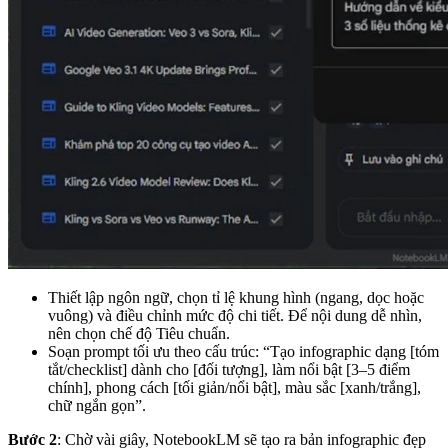
Thiết lập ngôn ngữ, chọn tỉ lệ khung hình (ngang, dọc hoặc
vuông) và điều chỉnh mức độ chi tiết. Để nội dung dễ nhìn,
nên chọn chế độ Tiêu chuẩn.
Soạn prompt tối ưu theo cấu trúc: “Tạo infographic dạng [tóm
tắt/checklist] dành cho [đối tượng], làm nổi bật [3–5 điểm
chính], phong cách [tối giản/nổi bật], màu sắc [xanh/trắng],
chữ ngắn gọn”.
Bước 2
: Chờ vài giây, NotebookLM sẽ tạo ra bản infographic đẹp