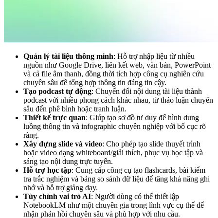
Quản lý tài liệu thông minh
: Hỗ trợ nhập liệu từ nhiều
nguồn như Google Drive, liên kết web, văn bản, PowerPoint
và cả file âm thanh, đồng thời tích hợp công cụ nghiên cứu
chuyên sâu để tổng hợp thông tin đáng tin cậy.
Tạo podcast tự động
: Chuyển đổi nội dung tài liệu thành
podcast với nhiều phong cách khác nhau, từ thảo luận chuyên
sâu đến phê bình hoặc tranh luận.
Thiết kế trực quan
: Giúp tạo sơ đồ tư duy để hình dung
luồng thông tin và infographic chuyên nghiệp với bố cục rõ
ràng.
Xây dựng slide và video
: Cho phép tạo slide thuyết trình
hoặc video dạng whiteboard/giải thích, phục vụ học tập và
sáng tạo nội dung trực tuyến.
Hỗ trợ học tập
: Cung cấp công cụ tạo flashcards, bài kiểm
tra trắc nghiệm và bảng so sánh dữ liệu để tăng khả năng ghi
nhớ và hỗ trợ giảng dạy.
Tùy chỉnh vai trò AI
: Người dùng có thể thiết lập
NotebookLM như một chuyên gia trong lĩnh vực cụ thể để
nhận phản hồi chuyên sâu và phù hợp với nhu cầu.