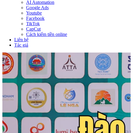
AI Automation
Google Ads
Youtube
Facebook
TikTok
CapCut
Cách kiếm tiền online
Liên hệ
Tác giả