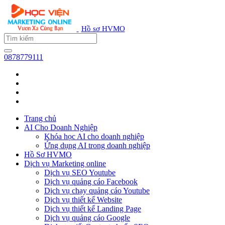
Hồ sơ HVMO
0878779111
Trang chủ
AI Cho Doanh Nghiệp
Khóa học AI cho doanh nghiệp
Ứng dụng AI trong doanh nghiệp
Hồ Sơ HVMO
Dịch vụ Marketing online
Dịch vụ SEO Youtube
Dịch vụ quảng cáo Facebook
Dịch vụ chạy quảng cáo Youtube
Dịch vụ thiết kế Website
Dịch vụ thiết kế Landing Page
Dịch vụ quảng cáo Google