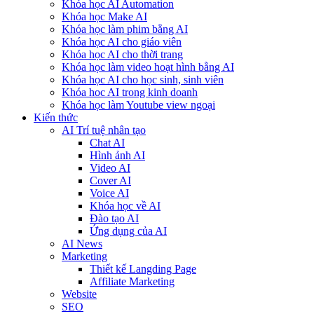
Khóa học AI Automation
Khóa học Make AI
Khóa học làm phim bằng AI
Khóa học AI cho giáo viên
Khóa học AI cho thời trang
Khóa học làm video hoạt hình bằng AI
Khóa học AI cho học sinh, sinh viên
Khóa hoc AI trong kinh doanh
Khóa học làm Youtube view ngoại
Kiến thức
AI Trí tuệ nhân tạo
Chat AI
Hình ảnh AI
Video AI
Cover AI
Voice AI
Khóa học về AI
Đào tạo AI
Ứng dụng của AI
AI News
Marketing
Thiết kế Langding Page
Affiliate Marketing
Website
SEO