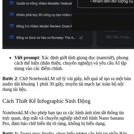
Viết prompt
: Xác định giới tính giọng đọc (nam/nữ), phong
cách thể hiện (thân thiện, chuyên nghiệp) và yêu cầu AI tập
trung vào các điểm chính.
Bước 2
: Chờ NotebookLM xử lý vài giây, kết quả sẽ tạo ra một bản
audio dài khoảng 1 phút 30 giây, truyền tải mạch lạc toàn bộ nội
dung tài liệu.
Cách Thiết Kế Infographic Sinh Động
NotebookLM cho phép bạn tạo ra các hình ảnh tóm tắt thông tin
trực quan, đẹp mắt và chuyên nghiệp nhờ mô hình Nano banana
Pro, đảm bảo chữ hiển thị rõ ràng, không bị biến dạng.
Bước 1:
Trong mục Studio, chọn biểu tượng cây bút tại phần Bản