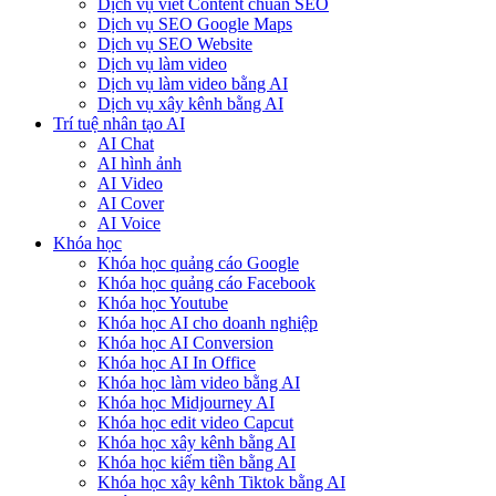
Dịch vụ viết Content chuẩn SEO
Dịch vụ SEO Google Maps
Dịch vụ SEO Website
Dịch vụ làm video
Dịch vụ làm video bằng AI
Dịch vụ xây kênh bằng AI
Trí tuệ nhân tạo AI
AI Chat
AI hình ảnh
AI Video
AI Cover
AI Voice
Khóa học
Khóa học quảng cáo Google
Khóa học quảng cáo Facebook
Khóa học Youtube
Khóa học AI cho doanh nghiệp
Khóa học AI Conversion
Khóa học AI In Office
Khóa học làm video bằng AI
Khóa học Midjourney AI
Khóa học edit video Capcut
Khóa học xây kênh bằng AI
Khóa học kiếm tiền bằng AI
Khóa học xây kênh Tiktok bằng AI