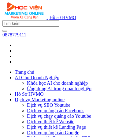
Hồ sơ HVMO
0878779111
Trang chủ
AI Cho Doanh Nghiệp
Khóa học AI cho doanh nghiệp
Ứng dụng AI trong doanh nghiệp
Hồ Sơ HVMO
Dịch vụ Marketing online
Dịch vụ SEO Youtube
Dịch vụ quảng cáo Facebook
Dịch vụ chạy quảng cáo Youtube
Dịch vụ thiết kế Website
Dịch vụ thiết kế Landing Page
Dịch vụ quảng cáo Google