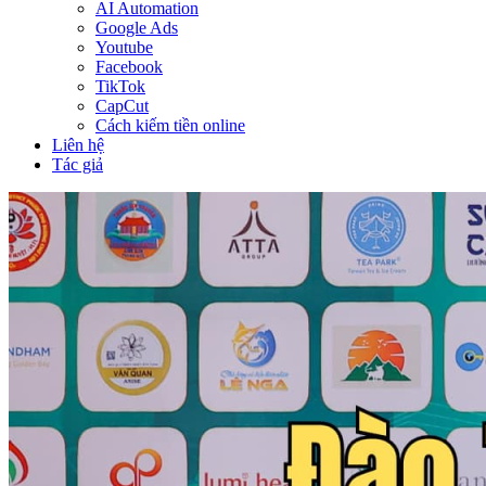
AI Automation
Google Ads
Youtube
Facebook
TikTok
CapCut
Cách kiếm tiền online
Liên hệ
Tác giả