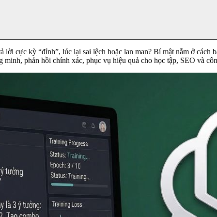
ả lời cực kỳ “đỉnh”, lúc lại sai lệch hoặc lan man? Bí mật nằm ở cách
g minh, phản hồi chính xác, phục vụ hiệu quả cho học tập, SEO và công