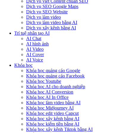
Dịch vụ viết Content chuẩn SEO
Dịch vụ SEO Google Maps
Dịch vụ SEO Website
Dịch vụ làm video
Dịch vụ làm video bằng AI
Dịch vụ xây kênh bằng AI
Trí tuệ nhân tạo AI
AI Chat
AI hình ảnh
AI Video
AI Cover
AI Voice
Khóa học
Khóa học quảng cáo Google
Khóa học quảng cáo Facebook
Khóa học Youtube
Khóa học AI cho doanh nghiệp
Khóa học AI Conversion
Khóa học AI In Office
Khóa học làm video bằng AI
Khóa học Midjourney AI
Khóa học edit video Capcut
Khóa học xây kênh bằng AI
Khóa học kiếm tiền bằng AI
Khóa học xây kênh Tiktok bằng AI