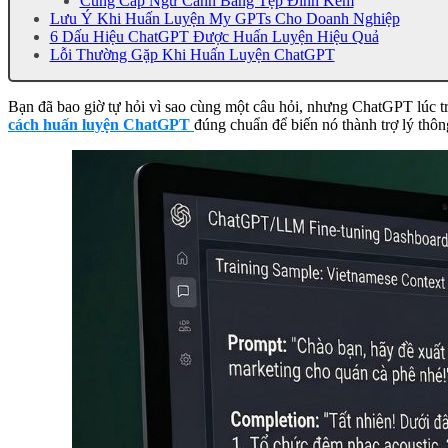
Cung Cấp Ngữ Cảnh Bằng Tệp Đính Kèm
Lưu Ý Khi Huấn Luyện My GPTs Cho Doanh Nghiệp
6 Dấu Hiệu ChatGPT Được Huấn Luyện Hiệu Quả
Lỗi Thường Gặp Khi Huấn Luyện ChatGPT
Bạn đã bao giờ tự hỏi vì sao cùng một câu hỏi, nhưng ChatGPT lúc tr
cách huấn luyện ChatGPT
đúng chuẩn để biến nó thành trợ lý thôn