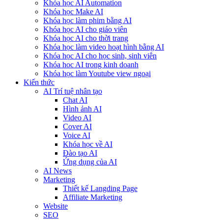
Khóa học AI Automation
Khóa học Make AI
Khóa học làm phim bằng AI
Khóa học AI cho giáo viên
Khóa học AI cho thời trang
Khóa học làm video hoạt hình bằng AI
Khóa học AI cho học sinh, sinh viên
Khóa hoc AI trong kinh doanh
Khóa học làm Youtube view ngoại
Kiến thức
AI Trí tuệ nhân tạo
Chat AI
Hình ảnh AI
Video AI
Cover AI
Voice AI
Khóa học về AI
Đào tạo AI
Ứng dụng của AI
AI News
Marketing
Thiết kế Langding Page
Affiliate Marketing
Website
SEO