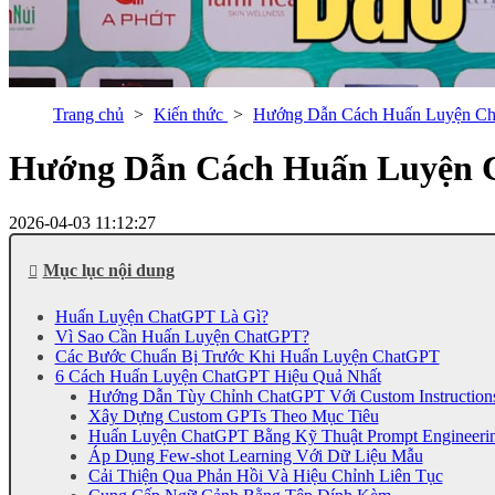
Trang chủ
Kiến thức
Hướng Dẫn Cách Huấn Luyện Ch
Hướng Dẫn Cách Huấn Luyện 
2026-04-03 11:12:27
Mục lục nội dung
Huấn Luyện ChatGPT Là Gì?
Vì Sao Cần Huấn Luyện ChatGPT?
Các Bước Chuẩn Bị Trước Khi Huấn Luyện ChatGPT
6 Cách Huấn Luyện ChatGPT Hiệu Quả Nhất
Hướng Dẫn Tùy Chỉnh ChatGPT Với Custom Instruction
Xây Dựng Custom GPTs Theo Mục Tiêu
Huấn Luyện ChatGPT Bằng Kỹ Thuật Prompt Engineeri
Áp Dụng Few-shot Learning Với Dữ Liệu Mẫu
Cải Thiện Qua Phản Hồi Và Hiệu Chỉnh Liên Tục