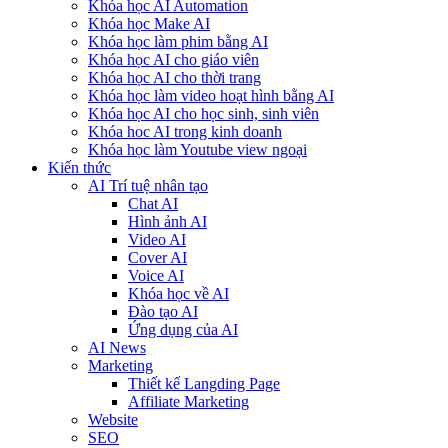
Khóa học AI Automation
Khóa học Make AI
Khóa học làm phim bằng AI
Khóa học AI cho giáo viên
Khóa học AI cho thời trang
Khóa học làm video hoạt hình bằng AI
Khóa học AI cho học sinh, sinh viên
Khóa hoc AI trong kinh doanh
Khóa học làm Youtube view ngoại
Kiến thức
AI Trí tuệ nhân tạo
Chat AI
Hình ảnh AI
Video AI
Cover AI
Voice AI
Khóa học về AI
Đào tạo AI
Ứng dụng của AI
AI News
Marketing
Thiết kế Langding Page
Affiliate Marketing
Website
SEO