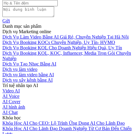
Gửi
Danh mục sản phẩm
Dịch vụ Marketing online
Dịch Vụ Làm Video Bằng AI Giá Rẻ, Chuyên Nghiệp Tại Hà Nội
Dịch Vụ Booking KOCs Chuyên Nghiệp, Uy Tín- HVMO
Dịch Vụ Booking KOL Cho Doanh Nghiệp Hiệu Quả, Uy Tín
Dịch Vụ Booking KOL, KOC, Influencer, Media Trọn Gói Chuyên
Nghiệp
Dịch Vụ Tạo Nhạc Bằng AI
Dịch vụ làm video
Dịch vụ làm video bằng AI
Dịch vụ xây kênh bằng AI
Trí tuệ nhân tạo AI
Video AI
AI Voice
AI Cover
AI hình ảnh
AI Chat
Khóa học
Khóa Học AI Cho CEO: Lộ Trình Ứng Dụng AI Cho Lãnh Đạo
Khóa Học AI Cho Lãnh Đạo Doanh Nghiệp Từ Cơ Bản Đến Chiến
Lược