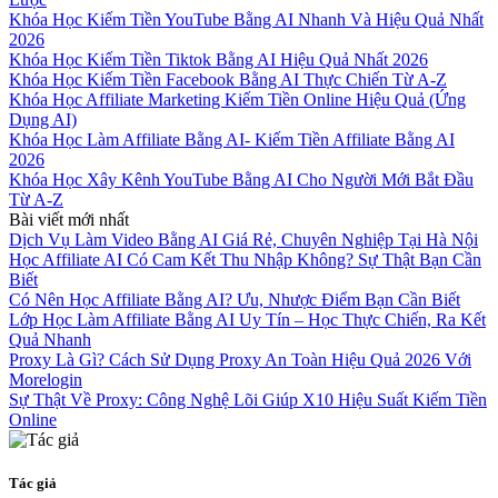
Khóa Học Kiếm Tiền YouTube Bằng AI Nhanh Và Hiệu Quả Nhất
2026
Khóa Học Kiếm Tiền Tiktok Bằng AI Hiệu Quả Nhất 2026
Khóa Học Kiếm Tiền Facebook Bằng AI Thực Chiến Từ A-Z
Khóa Học Affiliate Marketing Kiếm Tiền Online Hiệu Quả (Ứng
Dụng AI)
Khóa Học Làm Affiliate Bằng AI- Kiếm Tiền Affiliate Bằng AI
2026
Khóa Học Xây Kênh YouTube Bằng AI Cho Người Mới Bắt Đầu
Từ A-Z
Bài viết mới nhất
Dịch Vụ Làm Video Bằng AI Giá Rẻ, Chuyên Nghiệp Tại Hà Nội
Học Affiliate AI Có Cam Kết Thu Nhập Không? Sự Thật Bạn Cần
Biết
Có Nên Học Affiliate Bằng AI? Ưu, Nhược Điểm Bạn Cần Biết
Lớp Học Làm Affiliate Bằng AI Uy Tín – Học Thực Chiến, Ra Kết
Quả Nhanh
Proxy Là Gì? Cách Sử Dụng Proxy An Toàn Hiệu Quả 2026 Với
Morelogin
Sự Thật Về Proxy: Công Nghệ Lõi Giúp X10 Hiệu Suất Kiếm Tiền
Online
Tác giả