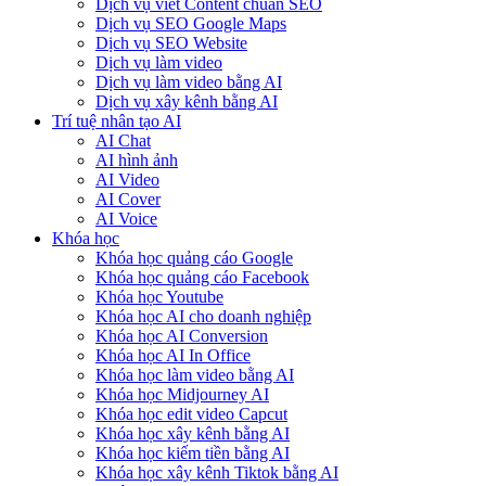
Dịch vụ viết Content chuẩn SEO
Dịch vụ SEO Google Maps
Dịch vụ SEO Website
Dịch vụ làm video
Dịch vụ làm video bằng AI
Dịch vụ xây kênh bằng AI
Trí tuệ nhân tạo AI
AI Chat
AI hình ảnh
AI Video
AI Cover
AI Voice
Khóa học
Khóa học quảng cáo Google
Khóa học quảng cáo Facebook
Khóa học Youtube
Khóa học AI cho doanh nghiệp
Khóa học AI Conversion
Khóa học AI In Office
Khóa học làm video bằng AI
Khóa học Midjourney AI
Khóa học edit video Capcut
Khóa học xây kênh bằng AI
Khóa học kiếm tiền bằng AI
Khóa học xây kênh Tiktok bằng AI