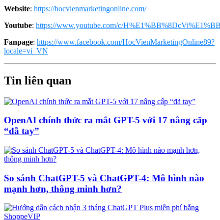
Website
:
https://hocvienmarketingonline.com/
Youtube
:
https://www.youtube.com/c/H%E1%BB%8DcVi%E1%BB
Fanpage
:
https://www.facebook.com/HocVienMarketingOnline89?
locale=vi_VN
Tin liên quan
OpenAI chính thức ra mắt GPT-5 với 17 nâng cấp
“đã tay”
So sánh ChatGPT-5 và ChatGPT-4: Mô hình nào
mạnh hơn, thông minh hơn?