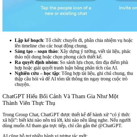
Lập kế hoạch
: Tổ chức chuyến đi, phân chia nhiệm vụ hoặc
lên timeline cho các hoạt động chung.
Sáng tạo – soạn thảo
: Xây dựng ý tưởng, viết tài liệu, phác
thảo nội dung hoặc chọn phong cách thiết kế.
Ra quyết định nhóm
: So sánh lựa chọn, tìm địa điểm phù
hợp hoặc giải quyết tranh luận bằng phân tích của AI.
Nghiên cứu – học tập
: Tổng hợp tài liệu, ghi chú chung, thu
thập câu hỏi và để AI tóm tắt thông tin ngay trong cuộc trò
chuyện.
ChatGPT Hiểu Bối Cảnh Và Tham Gia Như Một
Thành Viên Thực Thụ
Trong Group Chat, ChatGPT được thiết kế để hành xử “có ý thức
xã hội”: biết khi nào nên trả lời, khi nào nên lắng nghe. Nếu người
dùng muốn AI tham gia trực tiếp, chỉ cần gắn thẻ @ChatGPT.
AI cũng hỗ trợ nhiều hành vi tương tác mới: