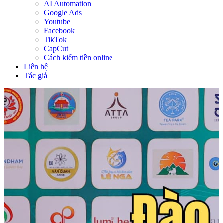
AI Automation
Google Ads
Youtube
Facebook
TikTok
CapCut
Cách kiếm tiền online
Liên hệ
Tác giả