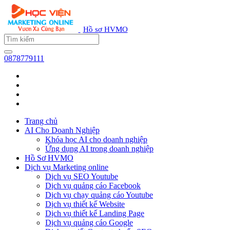
Hồ sơ HVMO
0878779111
Trang chủ
AI Cho Doanh Nghiệp
Khóa học AI cho doanh nghiệp
Ứng dụng AI trong doanh nghiệp
Hồ Sơ HVMO
Dịch vụ Marketing online
Dịch vụ SEO Youtube
Dịch vụ quảng cáo Facebook
Dịch vụ chạy quảng cáo Youtube
Dịch vụ thiết kế Website
Dịch vụ thiết kế Landing Page
Dịch vụ quảng cáo Google