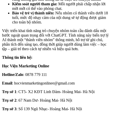
Kiểm soát người tham gia:
Mỗi người phải chấp nhận lời
mời mới có thể vào phòng chat.
Bảo vệ trẻ vị thành niên:
Nếu nhóm có thành viên dưới 18
tuổi, mức độ nhạy cảm của nội dung sẽ tự động được giảm
cho toàn bộ nhóm.
Việc triển khai tính năng trò chuyện nhóm toàn cầu đánh dấu một
bước ngoặt quan trọng đối với ChatGPT. Tính năng này biến trợ lý
AI thành một “thành viên nhóm” thông minh, hỗ trợ từ ghi chú,
phân tích đến sáng tạo, đồng thời giúp người dùng làm việc – học
tập – giải trí theo cách tự nhiên và hiệu quả hơn.
Thông tin liên hệ:
Học Viện Marketing Online
Hotline/Zalo
: 0878 779 111
Email
: hocvienmarketingonlinee@gmail.com
Trụ sở 1
: CT5- X2 KĐT Linh Đàm- Hoàng Mai- Hà Nội
Trụ sở 2
: 67 Nam Dư- Hoàng Mai- Hà Nội
Trụ sở 3
: Số 139 Ngũ Nhạc- Hoàng Mai- Hà Nội