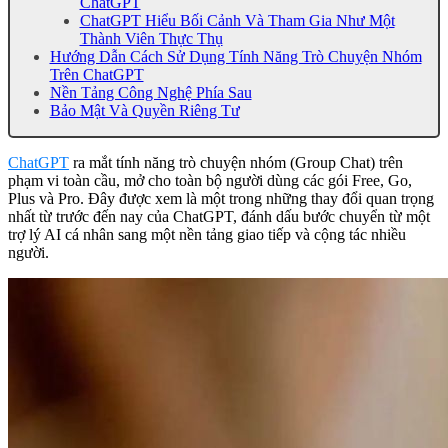
ChatGPT
ChatGPT Hiểu Bối Cảnh Và Tham Gia Như Một
Thành Viên Thực Thụ
Hướng Dẫn Cách Sử Dụng Tính Năng Trò Chuyện Nhóm
Trên ChatGPT
Nền Tảng Công Nghệ Phía Sau
Bảo Mật Và Quyền Riêng Tư
ChatGPT
ra mắt tính năng trò chuyện nhóm (Group Chat) trên
phạm vi toàn cầu, mở cho toàn bộ người dùng các gói Free, Go,
Plus và Pro. Đây được xem là một trong những thay đổi quan trọng
nhất từ trước đến nay của ChatGPT, đánh dấu bước chuyển từ một
trợ lý AI cá nhân sang một nền tảng giao tiếp và cộng tác nhiều
người.