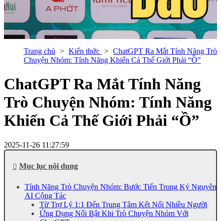
Trang chủ
Kiến thức
ChatGPT Ra Mắt Tính Năng Trò
Chuyện Nhóm: Tính Năng Khiến Cả Thế Giới Phải “Ồ”
ChatGPT Ra Mắt Tính Năng
Trò Chuyện Nhóm: Tính Năng
Khiến Cả Thế Giới Phải “Ồ”
2025-11-26 11:27:59
Mục lục nội dung
Tính Năng Trò Chuyện Nhóm: Bước Tiến Trong Kỷ Nguyên
AI Cộng Tác
Từ Trợ Lý 1:1 Đến Trung Tâm Kết Nối Nhiều Người
Ứng Dụng Nổi Bật Khi Trò Chuyện Nhóm Với