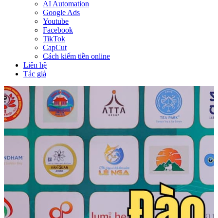
AI Automation
Google Ads
Youtube
Facebook
TikTok
CapCut
Cách kiếm tiền online
Liên hệ
Tác giả