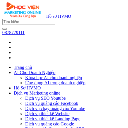
Hồ sơ HVMO
0878779111
Trang chủ
AI Cho Doanh Nghiệp
Khóa học AI cho doanh nghiệp
Ứng dụng AI trong doanh nghiệp
Hồ Sơ HVMO
Dịch vụ Marketing online
Dịch vụ SEO Youtube
Dịch vụ quảng cáo Facebook
Dịch vụ chạy quảng cáo Youtube
Dịch vụ thiết kế Website
Dịch vụ thiết kế Landing Page
Dịch vụ quảng cáo Google