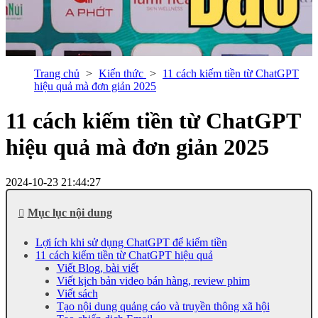
Trang chủ
Kiến thức
11 cách kiếm tiền từ ChatGPT
hiệu quả mà đơn giản 2025
11 cách kiếm tiền từ ChatGPT
hiệu quả mà đơn giản 2025
2024-10-23 21:44:27
Mục lục nội dung
Lợi ích khi sử dụng ChatGPT để kiếm tiền
11 cách kiếm tiền từ ChatGPT hiệu quả
Viết Blog, bài viết
Viết kịch bản video bán hàng, review phim
Viết sách
Tạo nội dung quảng cáo và truyền thông xã hội