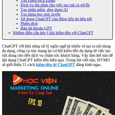
Tạo chiến dịch Email
Dịch vụ lập trình cho việc tạo mã và gỡ lỗi
Tạo phần mềm, ứng dụng AI
Tạo khóa học trực tuyến
Sử dụng ChatGPT cho Blog tiếp thị liên kết
Phiên dịch
Bán tài khoản GPT
Những điều cần lưu ý khi kiếm tiền với ChatGPT
ChatGPT với khả năng xử lý ngôn ngữ tự nhiên và tạo ra nội dung
đa dạng, công cụ này mang lại cơ hội kiếm tiền đa dạng từ việc tạo
nội dung cho đến dịch vụ chăm sóc khách hàng. Vậy làm thế nào để
tận dụng ChatGPT kiếm tiền hiệu quả. Trong bài viết này, HVMO
sẽ giới thiệu 11 cách
kiếm tiền từ ChatGPT
đáng kinh ngạc.