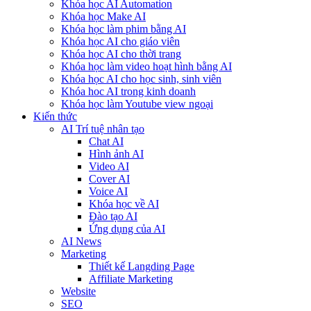
Khóa học AI Automation
Khóa học Make AI
Khóa học làm phim bằng AI
Khóa học AI cho giáo viên
Khóa học AI cho thời trang
Khóa học làm video hoạt hình bằng AI
Khóa học AI cho học sinh, sinh viên
Khóa hoc AI trong kinh doanh
Khóa học làm Youtube view ngoại
Kiến thức
AI Trí tuệ nhân tạo
Chat AI
Hình ảnh AI
Video AI
Cover AI
Voice AI
Khóa học về AI
Đào tạo AI
Ứng dụng của AI
AI News
Marketing
Thiết kế Langding Page
Affiliate Marketing
Website
SEO