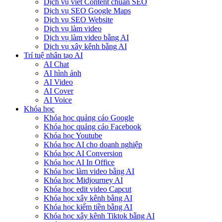
Dịch vụ viết Content chuẩn SEO
Dịch vụ SEO Google Maps
Dịch vụ SEO Website
Dịch vụ làm video
Dịch vụ làm video bằng AI
Dịch vụ xây kênh bằng AI
Trí tuệ nhân tạo AI
AI Chat
AI hình ảnh
AI Video
AI Cover
AI Voice
Khóa học
Khóa học quảng cáo Google
Khóa học quảng cáo Facebook
Khóa học Youtube
Khóa học AI cho doanh nghiệp
Khóa học AI Conversion
Khóa học AI In Office
Khóa học làm video bằng AI
Khóa học Midjourney AI
Khóa học edit video Capcut
Khóa học xây kênh bằng AI
Khóa học kiếm tiền bằng AI
Khóa học xây kênh Tiktok bằng AI