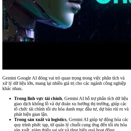
Gemini Google AI đóng vai trò quan trọng trong việc phân tích và
xử lý dữ liệu lớn, mang lại nhiều giá trị cho các ngành công nghiệp
khác nhau.
Trong lĩnh vực tài chính
, Gemini AI hỗ trợ phân tích dữ liệu
giao dịch khổng lồ và dự đoán xu hướng thị trường, giúp các
tổ chức tài chính tối ưu hóa danh mục đầu tư, dự báo rủi ro và
phát hiện gian lận.
Trong sản xuất và logistics
, Gemini AI giúp tự động hóa các
quy trình phức tạp, từ quản lý chuỗi cung ứng đến tối ưu hóa
sản xuất, giảm thiểu sai sót và tăng hiệu quả hoạt động..