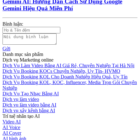
Gemini AI: Hướng Dẫn Cách Sử Dụng Google
Gemini Hiệu Quả Miễn Phí
Bình luận:
Gửi
Danh mục sản phẩm
Dịch vụ Marketing online
Dịch Vụ Làm Video Bằng AI Giá Rẻ, Chuyên Nghiệp Tại Hà Nội
Dịch Vụ Booking KOCs Chuyên Nghiệp, Uy Tín- HVMO
Dịch Vụ Booking KOL Cho Doanh Nghiệp Hiệu Quả, Uy Tín
Dịch Vụ Booking KOL, KOC, Influencer, Media Trọn Gói Chuyên
Nghiệp
Dịch Vụ Tạo Nhạc Bằng AI
Dịch vụ làm video
Dịch vụ làm video bằng AI
Dịch vụ xây kênh bằng AI
Trí tuệ nhân tạo AI
Video AI
AI Voice
AI Cover
AI hình ảnh