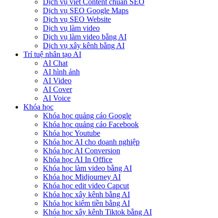
Dịch vụ viết Content chuẩn SEO
Dịch vụ SEO Google Maps
Dịch vụ SEO Website
Dịch vụ làm video
Dịch vụ làm video bằng AI
Dịch vụ xây kênh bằng AI
Trí tuệ nhân tạo AI
AI Chat
AI hình ảnh
AI Video
AI Cover
AI Voice
Khóa học
Khóa học quảng cáo Google
Khóa học quảng cáo Facebook
Khóa học Youtube
Khóa học AI cho doanh nghiệp
Khóa học AI Conversion
Khóa học AI In Office
Khóa học làm video bằng AI
Khóa học Midjourney AI
Khóa học edit video Capcut
Khóa học xây kênh bằng AI
Khóa học kiếm tiền bằng AI
Khóa học xây kênh Tiktok bằng AI