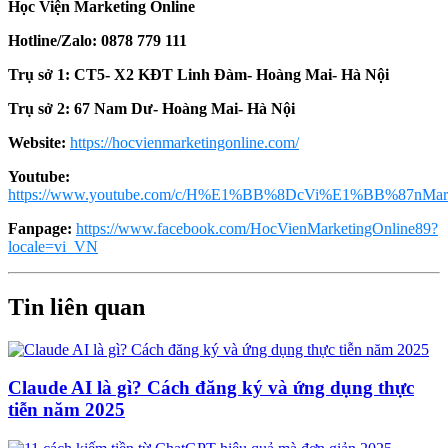
Học Viện Marketing Online
Hotline/Zalo: 0878 779 111
Trụ sở 1: CT5- X2 KĐT Linh Đàm- Hoàng Mai- Hà Nội
Trụ sở 2: 67 Nam Dư- Hoàng Mai- Hà Nội
Website:
https://hocvienmarketingonline.com/
Youtube:
https://www.youtube.com/c/H%E1%BB%8DcVi%E1%BB%87nMark
Fanpage:
https://www.facebook.com/HocVienMarketingOnline89?
locale=vi_VN
Tin liên quan
Claude AI là gì? Cách đăng ký và ứng dụng thực
tiễn năm 2025