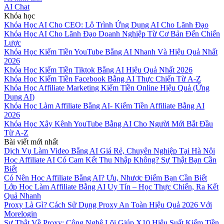
AI Chat
Khóa học
Khóa Học AI Cho CEO: Lộ Trình Ứng Dụng AI Cho Lãnh Đạo
Khóa Học AI Cho Lãnh Đạo Doanh Nghiệp Từ Cơ Bản Đến Chiến
Lược
Khóa Học Kiếm Tiền YouTube Bằng AI Nhanh Và Hiệu Quả Nhất
2026
Khóa Học Kiếm Tiền Tiktok Bằng AI Hiệu Quả Nhất 2026
Khóa Học Kiếm Tiền Facebook Bằng AI Thực Chiến Từ A-Z
Khóa Học Affiliate Marketing Kiếm Tiền Online Hiệu Quả (Ứng
Dụng AI)
Khóa Học Làm Affiliate Bằng AI- Kiếm Tiền Affiliate Bằng AI
2026
Khóa Học Xây Kênh YouTube Bằng AI Cho Người Mới Bắt Đầu
Từ A-Z
Bài viết mới nhất
Dịch Vụ Làm Video Bằng AI Giá Rẻ, Chuyên Nghiệp Tại Hà Nội
Học Affiliate AI Có Cam Kết Thu Nhập Không? Sự Thật Bạn Cần
Biết
Có Nên Học Affiliate Bằng AI? Ưu, Nhược Điểm Bạn Cần Biết
Lớp Học Làm Affiliate Bằng AI Uy Tín – Học Thực Chiến, Ra Kết
Quả Nhanh
Proxy Là Gì? Cách Sử Dụng Proxy An Toàn Hiệu Quả 2026 Với
Morelogin
Sự Thật Về Proxy: Công Nghệ Lõi Giúp X10 Hiệu Suất Kiếm Tiền