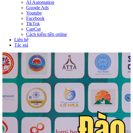
AI Automation
Google Ads
Youtube
Facebook
TikTok
CapCut
Cách kiếm tiền online
Liên hệ
Tác giả