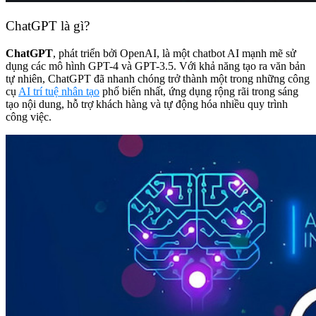
ChatGPT là gì?
ChatGPT
, phát triển bởi OpenAI, là một chatbot AI mạnh mẽ sử
dụng các mô hình GPT-4 và GPT-3.5. Với khả năng tạo ra văn bản
tự nhiên, ChatGPT đã nhanh chóng trở thành một trong những công
cụ
AI trí tuệ nhân tạo
phổ biến nhất, ứng dụng rộng rãi trong sáng
tạo nội dung, hỗ trợ khách hàng và tự động hóa nhiều quy trình
công việc.