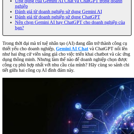
Ứng dụng của Gemini AI Chat và ChatGPT trong doanh
nghiệp
Đánh giá từ doanh nghiệp sử dụng Gemini AI
Đánh giá từ doanh nghiệp sử dụng ChatGPT
Nên chọn Gemini AI hay ChatGPT cho doanh nghiệp của
bạn?
Trong thời đại mà trí tuệ nhân tạo (AI) đang dần trở thành công cụ
thiết yếu cho doanh nghiệp,
Gemini AI Chat
và ChatGPT nổi lên
như hai ứng cử viên sáng giá cho việc triển khai chatbot và các ứng
dụng thông minh. Nhưng làm thế nào để doanh nghiệp chọn được
công cụ phù hợp nhất với nhu cầu của mình? Hãy cùng so sánh chi
tiết giữa hai công cụ AI đình đám này.