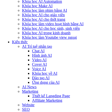
Khóa học AI Automation
Khóa học Make AI
Khóa học làm phim bằng AI
Khóa học AI cho giáo viên
Khóa học AI cho thời trang
Khóa học làm video hoạt hình bằng AI
Khóa học AI cho học sinh, sinh viên
Khóa hoc AI trong kinh doanh
Khóa học làm Youtube view ngoại
Kiến thức
AI Trí tuệ nhân tạo
Chat AI
Hình ảnh AI
Video AI
Cover AI
Voice AI
Khóa học về AI
Đào tạo AI
Ứng dụng của AI
AI News
Marketing
Thiết kế Langding Page
Affiliate Marketing
Website
SEO