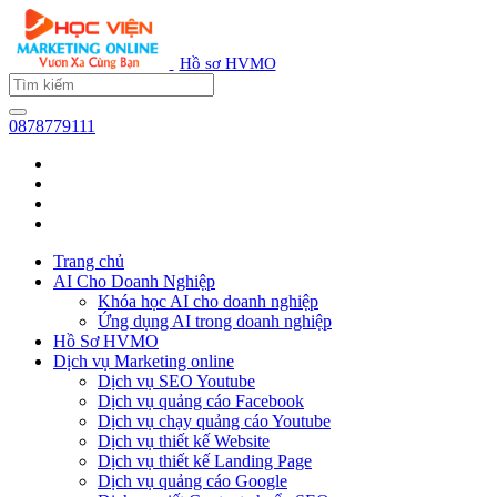
Hồ sơ HVMO
0878779111
Trang chủ
AI Cho Doanh Nghiệp
Khóa học AI cho doanh nghiệp
Ứng dụng AI trong doanh nghiệp
Hồ Sơ HVMO
Dịch vụ Marketing online
Dịch vụ SEO Youtube
Dịch vụ quảng cáo Facebook
Dịch vụ chạy quảng cáo Youtube
Dịch vụ thiết kế Website
Dịch vụ thiết kế Landing Page
Dịch vụ quảng cáo Google