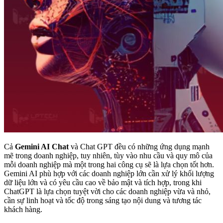
Cả
Gemini AI Chat
và Chat GPT đều có những ứng dụng mạnh
mẽ trong doanh nghiệp, tuy nhiên, tùy vào nhu cầu và quy mô của
mỗi doanh nghiệp mà một trong hai công cụ sẽ là lựa chọn tốt hơn.
Gemini AI phù hợp với các doanh nghiệp lớn cần xử lý khối lượng
dữ liệu lớn và có yêu cầu cao về bảo mật và tích hợp, trong khi
ChatGPT là lựa chọn tuyệt vời cho các doanh nghiệp vừa và nhỏ,
cần sự linh hoạt và tốc độ trong sáng tạo nội dung và tương tác
khách hàng.