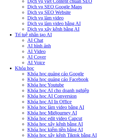
Dịch vụ viết Content chuẩn SEO
Dịch vụ SEO Google Maps
Dịch vụ SEO Website
Dịch vụ làm video
Dịch vụ làm video bằng AI
Dịch vụ xây kênh bằng AI
Trí tuệ nhân tạo AI
AI Chat
AI hình ảnh
AI Video
AI Cover
AI Voice
Khóa học
Khóa học quảng cáo Google
Khóa học quảng cáo Facebook
Khóa học Youtube
Khóa học AI cho doanh nghiệp
Khóa học AI Conversion
Khóa học AI In Office
Khóa học làm video bằng AI
Khóa học Midjourney AI
Khóa học edit video Capcut
Khóa học xây kênh bằng AI
Khóa học kiếm tiền bằng AI
Khóa học xây kênh Tiktok bằng AI