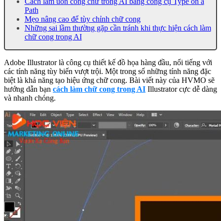
Cách làm uốn cong chữ trong AI bằng công cụ Type on a
Path
Mẹo nâng cao để tùy chỉnh chữ cong
Những sai lầm thường gặp cần tránh khi thực hiện cách làm
chữ cong trong AI
Adobe Illustrator là công cụ thiết kế đồ họa hàng đầu, nổi tiếng với
các tính năng tùy biến vượt trội. Một trong số những tính năng đặc
biệt là khả năng tạo hiệu ứng chữ cong. Bài viết này của HVMO sẽ
hướng dẫn bạn
cách làm chữ cong trong AI
Illustrator cực dễ dàng
và nhanh chóng.