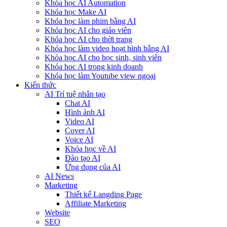
Khóa học AI Automation
Khóa học Make AI
Khóa học làm phim bằng AI
Khóa học AI cho giáo viên
Khóa học AI cho thời trang
Khóa học làm video hoạt hình bằng AI
Khóa học AI cho học sinh, sinh viên
Khóa hoc AI trong kinh doanh
Khóa học làm Youtube view ngoại
Kiến thức
AI Trí tuệ nhân tạo
Chat AI
Hình ảnh AI
Video AI
Cover AI
Voice AI
Khóa học về AI
Đào tạo AI
Ứng dụng của AI
AI News
Marketing
Thiết kế Langding Page
Affiliate Marketing
Website
SEO