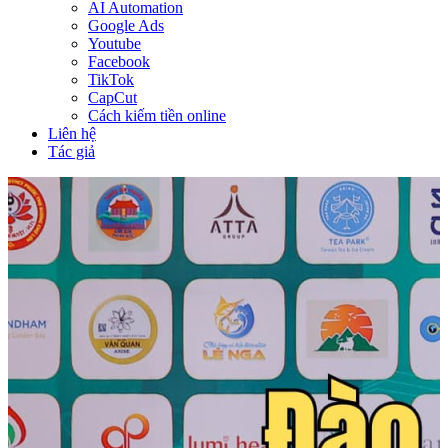
AI Automation
Google Ads
Youtube
Facebook
TikTok
CapCut
Cách kiếm tiền online
Liên hệ
Tác giả