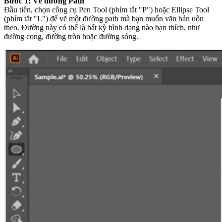
Bước 1: Vẽ đường Path
Đầu tiên, chọn công cụ Pen Tool (phím tắt "P") hoặc Ellipse Tool
(phím tắt "L") để vẽ một đường path mà bạn muốn văn bản uốn
theo. Đường này có thể là bất kỳ hình dạng nào bạn thích, như
đường cong, đường tròn hoặc đường sóng.