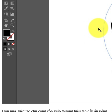
Hơn nữa, việc tạo chữ cong còn giúp thương hiệu tạo dấu ấn riêng,