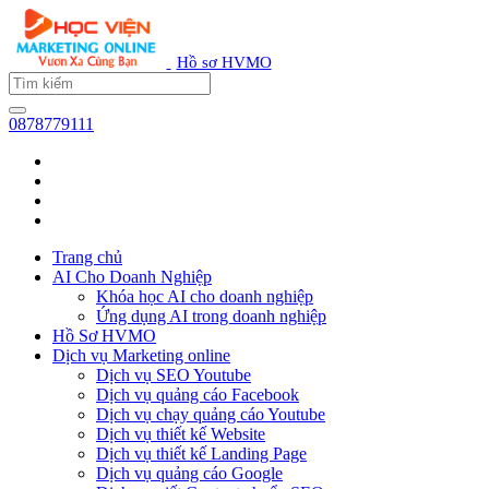
Hồ sơ HVMO
0878779111
Trang chủ
AI Cho Doanh Nghiệp
Khóa học AI cho doanh nghiệp
Ứng dụng AI trong doanh nghiệp
Hồ Sơ HVMO
Dịch vụ Marketing online
Dịch vụ SEO Youtube
Dịch vụ quảng cáo Facebook
Dịch vụ chạy quảng cáo Youtube
Dịch vụ thiết kế Website
Dịch vụ thiết kế Landing Page
Dịch vụ quảng cáo Google