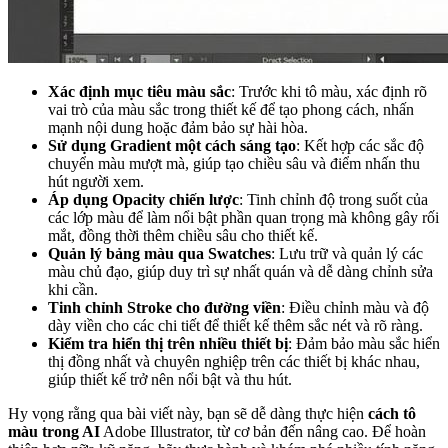
Xác định mục tiêu màu sắc
: Trước khi tô màu, xác định rõ
vai trò của màu sắc trong thiết kế để tạo phong cách, nhấn
mạnh nội dung hoặc đảm bảo sự hài hòa.
Sử dụng Gradient một cách sáng tạo
: Kết hợp các sắc độ
chuyển màu mượt mà, giúp tạo chiều sâu và điểm nhấn thu
hút người xem.
Áp dụng Opacity chiến lược
: Tinh chỉnh độ trong suốt của
các lớp màu để làm nổi bật phần quan trọng mà không gây rối
mắt, đồng thời thêm chiều sâu cho thiết kế.
Quản lý bảng màu qua Swatches
: Lưu trữ và quản lý các
màu chủ đạo, giúp duy trì sự nhất quán và dễ dàng chỉnh sửa
khi cần.
Tinh chỉnh Stroke cho đường viền
: Điều chỉnh màu và độ
dày viền cho các chi tiết để thiết kế thêm sắc nét và rõ ràng.
Kiểm tra hiển thị trên nhiều thiết bị
: Đảm bảo màu sắc hiển
thị đồng nhất và chuyên nghiệp trên các thiết bị khác nhau,
giúp thiết kế trở nên nổi bật và thu hút.
Hy vọng rằng qua bài viết này, bạn sẽ dễ dàng thực hiện
cách tô
màu trong AI
Adobe Illustrator, từ cơ bản đến nâng cao. Để hoàn