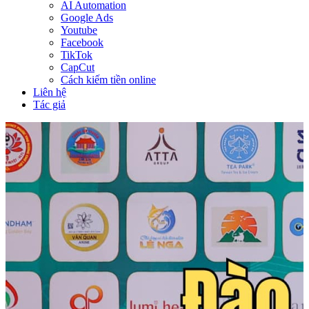
AI Automation
Google Ads
Youtube
Facebook
TikTok
CapCut
Cách kiếm tiền online
Liên hệ
Tác giả