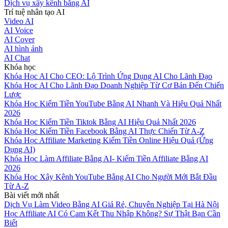
Dịch vụ xây kênh bằng AI
Trí tuệ nhân tạo AI
Video AI
AI Voice
AI Cover
AI hình ảnh
AI Chat
Khóa học
Khóa Học AI Cho CEO: Lộ Trình Ứng Dụng AI Cho Lãnh Đạo
Khóa Học AI Cho Lãnh Đạo Doanh Nghiệp Từ Cơ Bản Đến Chiến
Lược
Khóa Học Kiếm Tiền YouTube Bằng AI Nhanh Và Hiệu Quả Nhất
2026
Khóa Học Kiếm Tiền Tiktok Bằng AI Hiệu Quả Nhất 2026
Khóa Học Kiếm Tiền Facebook Bằng AI Thực Chiến Từ A-Z
Khóa Học Affiliate Marketing Kiếm Tiền Online Hiệu Quả (Ứng
Dụng AI)
Khóa Học Làm Affiliate Bằng AI- Kiếm Tiền Affiliate Bằng AI
2026
Khóa Học Xây Kênh YouTube Bằng AI Cho Người Mới Bắt Đầu
Từ A-Z
Bài viết mới nhất
Dịch Vụ Làm Video Bằng AI Giá Rẻ, Chuyên Nghiệp Tại Hà Nội
Học Affiliate AI Có Cam Kết Thu Nhập Không? Sự Thật Bạn Cần
Biết