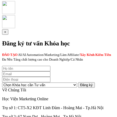
×
Đăng ký tư vấn Khóa học
ĐÀO TẠO
AI
/AI Automation/Marketing/Làm Affiliate/
Xây Kênh Kiếm Tiền
Đa Nền Tảng chất lượng cao cho Doanh Nghiệp/Cá Nhân
Đăng ký
Về Chúng Tôi
Học Viện Marketing Online
Trụ sở 1: CT5-X2 KĐT Linh Đàm - Hoàng Mai - Tp.Hà Nội
Trụ sở 2: 67 Nam Dư - Hoàng Mai - Tp.Hà Nội