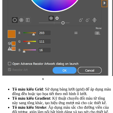
Tô màu kiểu Grid
: Sử dụng bảng lưới (grid) để áp dụng màu
đồng đều hoặc tạo họa tiết theo mô hình ô lưới.
Tô màu kiểu Gradient
: Kỹ thuật chuyển đổi màu từ tông
này sang tông khác, tạo hiệu ứng mượt mà cho các thiết kế.
Tô màu kiểu Stroke
: Áp dụng màu sắc cho đường viền của
đối tượng, giúp làm nổi bật hình dáng và tạo nét cho thiết kế.