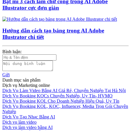
Bật mí 3 cách làm chữ cong trong AI Adobe
Illustrator cực đơn giản
Hướng dẫn cách tạo bảng trong AI Adobe
Illustrator chi tiết
Bình luận:
Gửi
Danh mục sản phẩm
Dịch vụ Marketing online
Dịch Vụ Làm Video Bằng AI Giá Rẻ, Chuyên Nghiệp Tại Hà Nội
Dịch Vụ Booking KOCs Chuyên Nghiệp, Uy Tín- HVMO
Dịch Vụ Booking KOL Cho Doanh Nghiệp Hiệu Quả, Uy Tín
Dịch Vụ Booking KOL, KOC, Influencer, Media Trọn Gói Chuyên
Nghiệp
Dịch Vụ Tạo Nhạc Bằng AI
Dịch vụ làm video
Dịch vụ làm video bằng AI