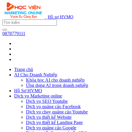
Hồ sơ HVMO
0878779111
Trang chủ
AI Cho Doanh Nghiệp
Khóa học AI cho doanh nghiệp
Ứng dụng AI trong doanh nghiệp
Hồ Sơ HVMO
Dịch vụ Marketing online
Dịch vụ SEO Youtube
Dịch vụ quảng cáo Facebook
Dịch vụ chạy quảng cáo Youtube
Dịch vụ thiết kế Website
Dịch vụ thiết kế Landing Page
Dịch vụ quảng cáo Google