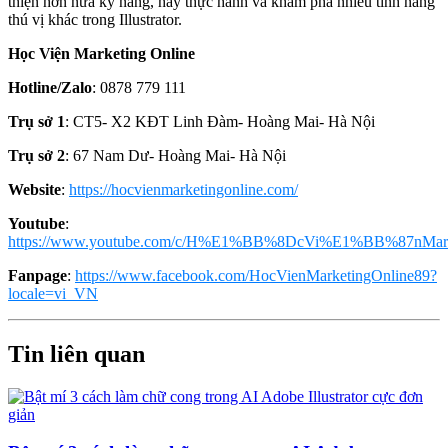
thiện hơn nữa kỹ năng, hãy thực hành và khám phá nhiều tính năng
thú vị khác trong Illustrator.
Học Viện Marketing Online
Hotline/Zalo
: 0878 779 111
Trụ sở 1
: CT5- X2 KĐT Linh Đàm- Hoàng Mai- Hà Nội
Trụ sở 2
: 67 Nam Dư- Hoàng Mai- Hà Nội
Website
:
https://hocvienmarketingonline.com/
Youtube
:
https://www.youtube.com/c/H%E1%BB%8DcVi%E1%BB%87nMark
Fanpage
:
https://www.facebook.com/HocVienMarketingOnline89?
locale=vi_VN
Tin liên quan