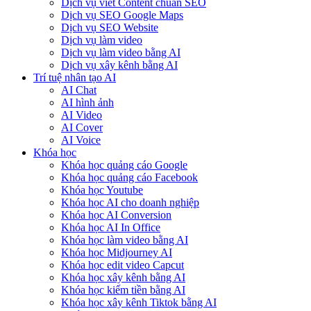
Dịch vụ viết Content chuẩn SEO
Dịch vụ SEO Google Maps
Dịch vụ SEO Website
Dịch vụ làm video
Dịch vụ làm video bằng AI
Dịch vụ xây kênh bằng AI
Trí tuệ nhân tạo AI
AI Chat
AI hình ảnh
AI Video
AI Cover
AI Voice
Khóa học
Khóa học quảng cáo Google
Khóa học quảng cáo Facebook
Khóa học Youtube
Khóa học AI cho doanh nghiệp
Khóa học AI Conversion
Khóa học AI In Office
Khóa học làm video bằng AI
Khóa học Midjourney AI
Khóa học edit video Capcut
Khóa học xây kênh bằng AI
Khóa học kiếm tiền bằng AI
Khóa học xây kênh Tiktok bằng AI