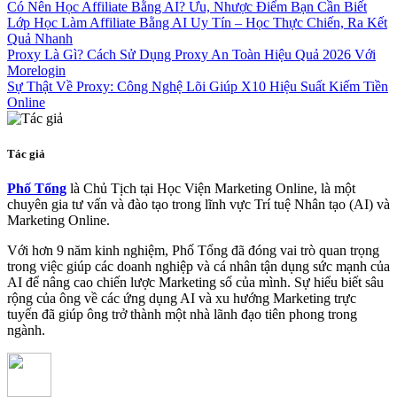
Có Nên Học Affiliate Bằng AI? Ưu, Nhược Điểm Bạn Cần Biết
Lớp Học Làm Affiliate Bằng AI Uy Tín – Học Thực Chiến, Ra Kết
Quả Nhanh
Proxy Là Gì? Cách Sử Dụng Proxy An Toàn Hiệu Quả 2026 Với
Morelogin
Sự Thật Về Proxy: Công Nghệ Lõi Giúp X10 Hiệu Suất Kiếm Tiền
Online
Tác giả
Phố Tổng
là Chủ Tịch tại Học Viện Marketing Online, là một
chuyên gia tư vấn và đào tạo trong lĩnh vực Trí tuệ Nhân tạo (AI) và
Marketing Online.
Với hơn 9 năm kinh nghiệm, Phố Tổng đã đóng vai trò quan trọng
trong việc giúp các doanh nghiệp và cá nhân tận dụng sức mạnh của
AI để nâng cao chiến lược Marketing số của mình. Sự hiểu biết sâu
rộng của ông về các ứng dụng AI và xu hướng Marketing trực
tuyến đã giúp ông trở thành một nhà lãnh đạo tiên phong trong
ngành.