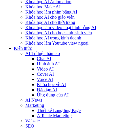
Khóa học AI Automation
Khóa học Make AI
Khóa học làm phim bằng AI
Khóa học AI cho giáo viên
Khóa học AI cho thời trang
Khóa học làm video hoạt hình bằng AI
Khóa học AI cho học sinh, sinh viên
Khóa hoc AI trong kinh doanh
Khóa học làm Youtube view ngoại
Kiến thức
AI Trí tuệ nhân tạo
Chat AI
Hình ảnh AI
Video AI
Cover AI
Voice AI
Khóa học về AI
Đào tạo AI
Ứng dụng của AI
AI News
Marketing
Thiết kế Langding Page
Affiliate Marketing
Website
SEO