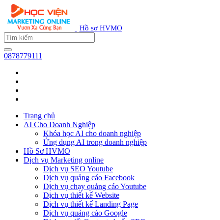
Hồ sơ HVMO
0878779111
Trang chủ
AI Cho Doanh Nghiệp
Khóa học AI cho doanh nghiệp
Ứng dụng AI trong doanh nghiệp
Hồ Sơ HVMO
Dịch vụ Marketing online
Dịch vụ SEO Youtube
Dịch vụ quảng cáo Facebook
Dịch vụ chạy quảng cáo Youtube
Dịch vụ thiết kế Website
Dịch vụ thiết kế Landing Page
Dịch vụ quảng cáo Google