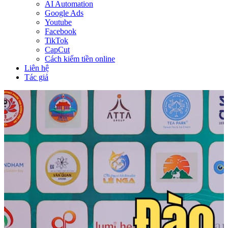
AI Automation
Google Ads
Youtube
Facebook
TikTok
CapCut
Cách kiếm tiền online
Liên hệ
Tác giả