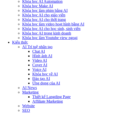
Khóa học AI Automation
Khóa học Make AI
Khóa học làm phim bằng AI
Khóa học AI cho giáo viên
Khóa học AI cho thời trang
Khóa học làm video hoạt hình bằng AI
Khóa học AI cho học sinh, sinh viên
Khóa hoc AI trong kinh doanh
Khóa học làm Youtube view ngoại
Kiến thức
AI Trí tuệ nhân tạo
Chat AI
Hình ảnh AI
Video AI
Cover AI
Voice AI
Khóa học về AI
Đào tạo AI
Ứng dụng của AI
AI News
Marketing
Thiết kế Langding Page
Affiliate Marketing
Website
SEO