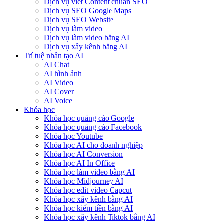
Dịch vụ viết Content chuẩn SEO
Dịch vụ SEO Google Maps
Dịch vụ SEO Website
Dịch vụ làm video
Dịch vụ làm video bằng AI
Dịch vụ xây kênh bằng AI
Trí tuệ nhân tạo AI
AI Chat
AI hình ảnh
AI Video
AI Cover
AI Voice
Khóa học
Khóa học quảng cáo Google
Khóa học quảng cáo Facebook
Khóa học Youtube
Khóa học AI cho doanh nghiệp
Khóa học AI Conversion
Khóa học AI In Office
Khóa học làm video bằng AI
Khóa học Midjourney AI
Khóa học edit video Capcut
Khóa học xây kênh bằng AI
Khóa học kiếm tiền bằng AI
Khóa học xây kênh Tiktok bằng AI