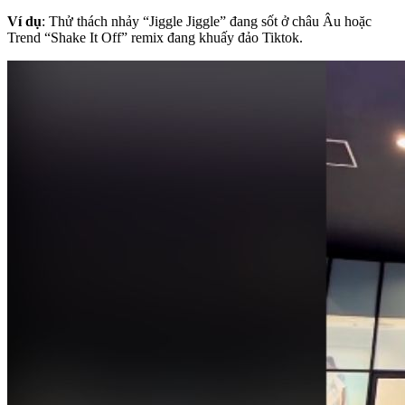
Ví dụ
: Thử thách nhảy “Jiggle Jiggle” đang sốt ở châu Âu hoặc
Trend “Shake It Off” remix đang khuấy đảo Tiktok.