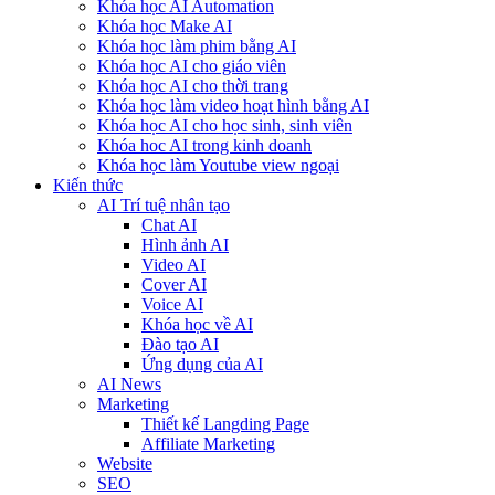
Khóa học AI Automation
Khóa học Make AI
Khóa học làm phim bằng AI
Khóa học AI cho giáo viên
Khóa học AI cho thời trang
Khóa học làm video hoạt hình bằng AI
Khóa học AI cho học sinh, sinh viên
Khóa hoc AI trong kinh doanh
Khóa học làm Youtube view ngoại
Kiến thức
AI Trí tuệ nhân tạo
Chat AI
Hình ảnh AI
Video AI
Cover AI
Voice AI
Khóa học về AI
Đào tạo AI
Ứng dụng của AI
AI News
Marketing
Thiết kế Langding Page
Affiliate Marketing
Website
SEO