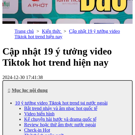
Trang chủ
Kiến thức
Cập nhật 19 ý tưởng video
Tiktok hot trend hiện nay
Cập nhật 19 ý tưởng video
Tiktok hot trend hiện nay
2024-12-30 17:41:38
Mục lục nội dung
10 ý tưởng video Tiktok hot trend tại nước ngoài
Bắt trend nhảy và âm nhạc hot quốc tế
Video biến hình
Kể chuyện hài hước và drama quốc tế
Review hoặc thử ẩm thực nước ngoài
Check-in Hot