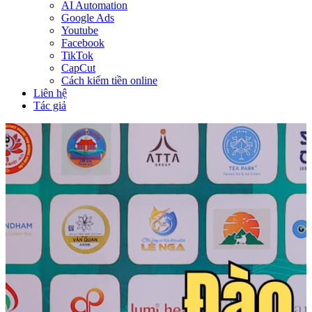
AI Automation
Google Ads
Youtube
Facebook
TikTok
CapCut
Cách kiếm tiền online
Liên hệ
Tác giả