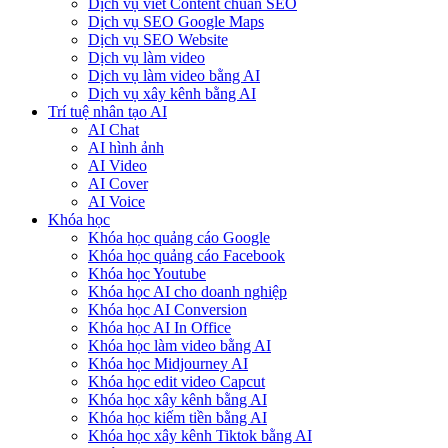
Dịch vụ viết Content chuẩn SEO
Dịch vụ SEO Google Maps
Dịch vụ SEO Website
Dịch vụ làm video
Dịch vụ làm video bằng AI
Dịch vụ xây kênh bằng AI
Trí tuệ nhân tạo AI
AI Chat
AI hình ảnh
AI Video
AI Cover
AI Voice
Khóa học
Khóa học quảng cáo Google
Khóa học quảng cáo Facebook
Khóa học Youtube
Khóa học AI cho doanh nghiệp
Khóa học AI Conversion
Khóa học AI In Office
Khóa học làm video bằng AI
Khóa học Midjourney AI
Khóa học edit video Capcut
Khóa học xây kênh bằng AI
Khóa học kiếm tiền bằng AI
Khóa học xây kênh Tiktok bằng AI