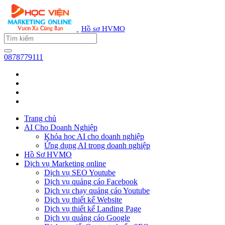
Hồ sơ HVMO
0878779111
Trang chủ
AI Cho Doanh Nghiệp
Khóa học AI cho doanh nghiệp
Ứng dụng AI trong doanh nghiệp
Hồ Sơ HVMO
Dịch vụ Marketing online
Dịch vụ SEO Youtube
Dịch vụ quảng cáo Facebook
Dịch vụ chạy quảng cáo Youtube
Dịch vụ thiết kế Website
Dịch vụ thiết kế Landing Page
Dịch vụ quảng cáo Google