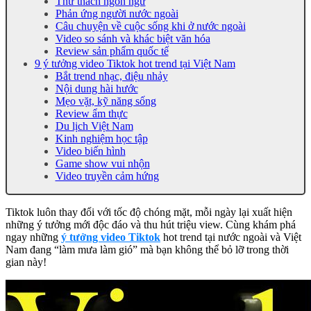
Thử thách ngôn ngữ
Phản ứng người nước ngoài
Câu chuyện về cuộc sống khi ở nước ngoài
Video so sánh và khác biệt văn hóa
Review sản phẩm quốc tế
9 ý tưởng video Tiktok hot trend tại Việt Nam
Bắt trend nhạc, điệu nhảy
Nội dung hài hước
Mẹo vặt, kỹ năng sống
Review ẩm thực
Du lịch Việt Nam
Kinh nghiệm học tập
Video biến hình
Game show vui nhộn
Video truyền cảm hứng
Tiktok luôn thay đổi với tốc độ chóng mặt, mỗi ngày lại xuất hiện
những ý tưởng mới độc đáo và thu hút triệu view. Cùng khám phá
ngay những
ý tưởng video Tiktok
hot trend tại nước ngoài và Việt
Nam đang “làm mưa làm gió” mà bạn không thể bỏ lỡ trong thời
gian này!