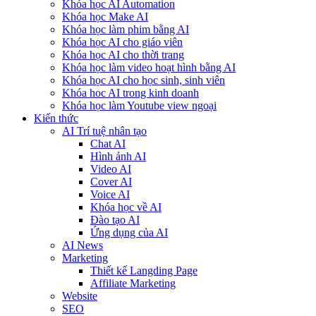
Khóa học AI Automation
Khóa học Make AI
Khóa học làm phim bằng AI
Khóa học AI cho giáo viên
Khóa học AI cho thời trang
Khóa học làm video hoạt hình bằng AI
Khóa học AI cho học sinh, sinh viên
Khóa hoc AI trong kinh doanh
Khóa học làm Youtube view ngoại
Kiến thức
AI Trí tuệ nhân tạo
Chat AI
Hình ảnh AI
Video AI
Cover AI
Voice AI
Khóa học về AI
Đào tạo AI
Ứng dụng của AI
AI News
Marketing
Thiết kế Langding Page
Affiliate Marketing
Website
SEO