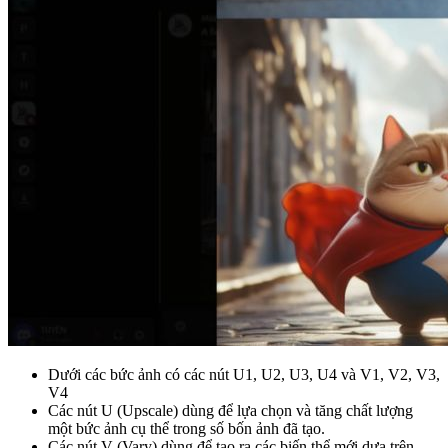
Dưới các bức ảnh có các nút U1, U2, U3, U4 và V1, V2, V3,
V4
Các nút U (Upscale) dùng để lựa chọn và tăng chất lượng
một bức ảnh cụ thể trong số bốn ảnh đã tạo.
Các nút V (Vary) dùng để tạo ra các biến thể mới dựa trên