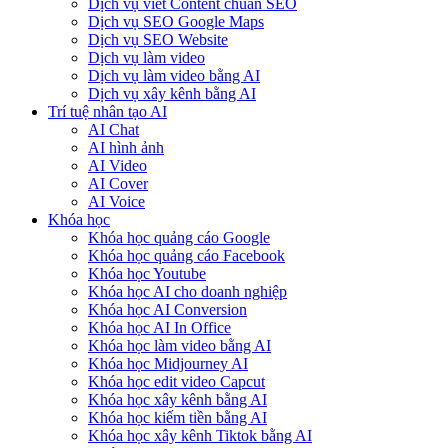
Dịch vụ viết Content chuẩn SEO
Dịch vụ SEO Google Maps
Dịch vụ SEO Website
Dịch vụ làm video
Dịch vụ làm video bằng AI
Dịch vụ xây kênh bằng AI
Trí tuệ nhân tạo AI
AI Chat
AI hình ảnh
AI Video
AI Cover
AI Voice
Khóa học
Khóa học quảng cáo Google
Khóa học quảng cáo Facebook
Khóa học Youtube
Khóa học AI cho doanh nghiệp
Khóa học AI Conversion
Khóa học AI In Office
Khóa học làm video bằng AI
Khóa học Midjourney AI
Khóa học edit video Capcut
Khóa học xây kênh bằng AI
Khóa học kiếm tiền bằng AI
Khóa học xây kênh Tiktok bằng AI