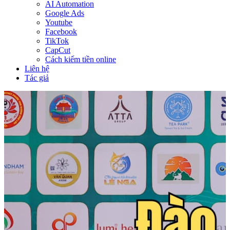
AI Automation
Google Ads
Youtube
Facebook
TikTok
CapCut
Cách kiếm tiền online
Liên hệ
Tác giả