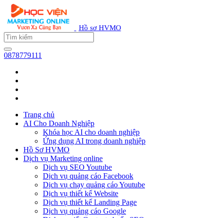
Hồ sơ HVMO
0878779111
Trang chủ
AI Cho Doanh Nghiệp
Khóa học AI cho doanh nghiệp
Ứng dụng AI trong doanh nghiệp
Hồ Sơ HVMO
Dịch vụ Marketing online
Dịch vụ SEO Youtube
Dịch vụ quảng cáo Facebook
Dịch vụ chạy quảng cáo Youtube
Dịch vụ thiết kế Website
Dịch vụ thiết kế Landing Page
Dịch vụ quảng cáo Google