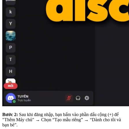
Bước 2:
Sau khi đăng nhập, bạn bấm vào phần dấu cộng (+) để
"Thêm Máy chủ" → Chọn “Tạo mẫu riêng” → “Dành cho tôi và
bạn bè”.