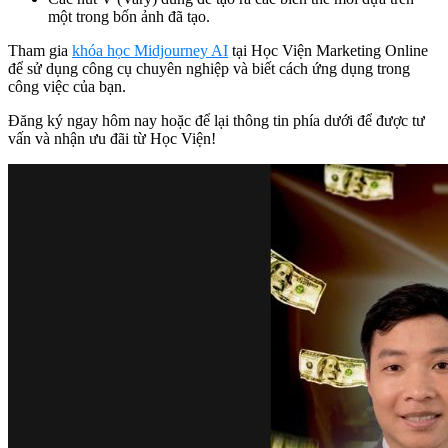
một trong bốn ảnh đã tạo.
Tham gia
khóa học Midjourney AI
tại Học Viện Marketing Online
để sử dụng công cụ chuyên nghiệp và biết cách ứng dụng trong
công việc của bạn.
Đăng ký ngay hôm nay hoặc để lại thông tin phía dưới để được tư
vấn và nhận ưu đãi từ Học Viện!