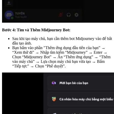
Bước 4: Tìm và Thêm Midjourney Bot:
Sau khi tạo máy chủ, bạn cần thêm bot Midjourney vào để bắt
đầu tạo ảnh.
Bạn bấm vào phần "Thêm ứng dụng đầu tiên của bạn” →
“Xem thử đi” → Nhập tìm kiếm “Midjourney” → Enter →
Chọn “Midjourney Bot” → Ấn “Thêm ứng dụng” → “Thêm
vào máy chủ” → Lựa chọn máy chủ bạn vừa tạo → Bấm
“Tiếp tực” → Chọn “Phê duyệt”.