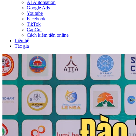
AI Automation
Google Ads
Youtube
Facebook
TikTok
CapCut
Cách kiếm tiền online
Liên hệ
Tác giả