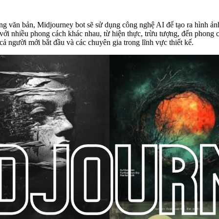
g văn bản, Midjourney bot sẽ sử dụng công nghệ AI để tạo ra hình ảnh
 với nhiều phong cách khác nhau, từ hiện thực, trừu tượng, đến phong c
ả người mới bắt đầu và các chuyên gia trong lĩnh vực thiết kế.