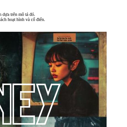
 dựa trên mô tả đó.
ách hoạt hình và cổ điển.