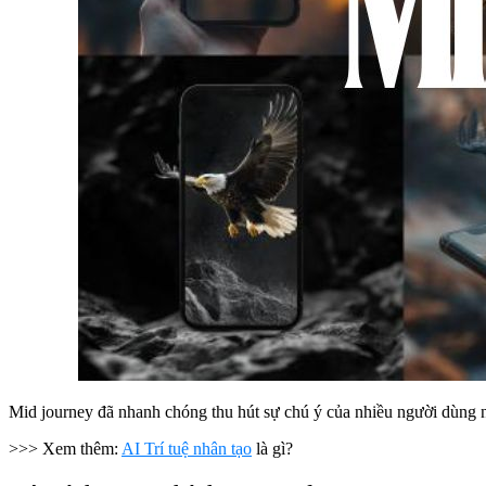
Mid journey đã nhanh chóng thu hút sự chú ý của nhiều người dùng nh
>>> Xem thêm:
AI Trí tuệ nhân tạo
là gì?