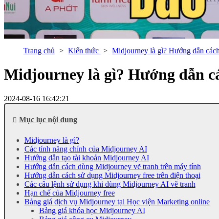
Trang chủ
Kiến thức
Midjourney là gì? Hướng dẫn cách
Midjourney là gì? Hướng dẫn c
2024-08-16 16:42:21
Mục lục nội dung
Midjourney là gì?
Các tính năng chính của Midjourney AI
Hướng dẫn tạo tài khoản Midjourney AI
Hướng dẫn cách dùng Midjourney vẽ tranh trên máy tính
Hướng dẫn cách sử dụng Midjourney free trên điện thoại
Các câu lệnh sử dụng khi dùng Midjourney AI vẽ tranh
Hạn chế của Midjourney free
Bảng giá dịch vụ Midjourney tại Học viện Marketing online
Bảng giá khóa học Midjourney AI