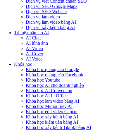
Dịch vụ viết Content chuẩn SEO
Dịch vụ SEO Google Maps
Dịch vụ SEO Website
Dịch vụ làm video
Dịch vụ làm video bằng AI
Dịch vụ xây kênh bằng AI
Trí tuệ nhân tạo AI
AI Chat
AI hình ảnh
AI Video
AI Cover
AI Voice
Khóa học
Khóa học quảng cáo Google
Khóa học quảng cáo Facebook
Khóa học Youtube
Khóa học AI cho doanh nghiệp
Khóa học AI Conversion
Khóa học AI In Office
Khóa học làm video bằng AI
Khóa học Midjourney AI
Khóa học edit video Capcut
Khóa học xây kênh bằng AI
Khóa học kiếm tiền bằng AI
Khóa học xây kênh Tiktok bằng AI