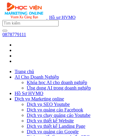
Hồ sơ HVMO
0878779111
Trang chủ
AI Cho Doanh Nghiệp
Khóa học AI cho doanh nghiệp
Ứng dụng AI trong doanh nghiệp
Hồ Sơ HVMO
Dịch vụ Marketing online
Dịch vụ SEO Youtube
Dịch vụ quảng cáo Facebook
Dịch vụ chạy quảng cáo Youtube
Dịch vụ thiết kế Website
Dịch vụ thiết kế Landing Page
Dịch vụ quảng cáo Google