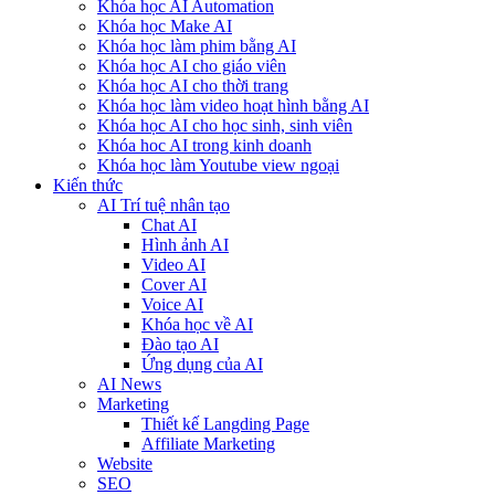
Khóa học AI Automation
Khóa học Make AI
Khóa học làm phim bằng AI
Khóa học AI cho giáo viên
Khóa học AI cho thời trang
Khóa học làm video hoạt hình bằng AI
Khóa học AI cho học sinh, sinh viên
Khóa hoc AI trong kinh doanh
Khóa học làm Youtube view ngoại
Kiến thức
AI Trí tuệ nhân tạo
Chat AI
Hình ảnh AI
Video AI
Cover AI
Voice AI
Khóa học về AI
Đào tạo AI
Ứng dụng của AI
AI News
Marketing
Thiết kế Langding Page
Affiliate Marketing
Website
SEO