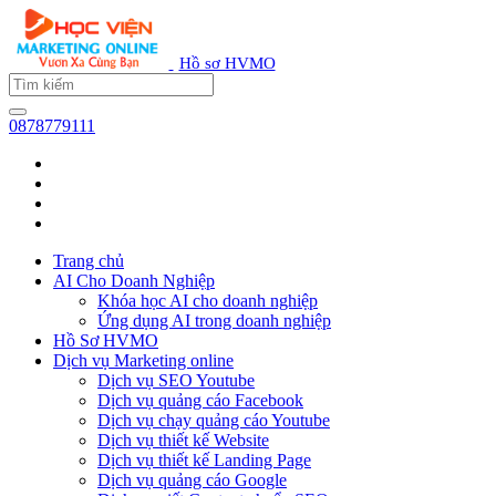
Hồ sơ HVMO
0878779111
Trang chủ
AI Cho Doanh Nghiệp
Khóa học AI cho doanh nghiệp
Ứng dụng AI trong doanh nghiệp
Hồ Sơ HVMO
Dịch vụ Marketing online
Dịch vụ SEO Youtube
Dịch vụ quảng cáo Facebook
Dịch vụ chạy quảng cáo Youtube
Dịch vụ thiết kế Website
Dịch vụ thiết kế Landing Page
Dịch vụ quảng cáo Google