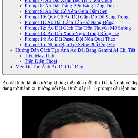
Prompt 7: Áo Dài Xanh Bạc Hà Vườn Chùa
Prompt 8: Áo Dài Trắng Bên Bằng Lăng Tím
Prompt 9: Áo Dài Cổ Yếm Giữa Đầm Sen
Prompt 10: Quý Cô Áo Dài Gấm Đỏ Đô Sang Trọng
Prompt 11: Áo Dài Cách Tân Đỏ Năng Động
Prompt 12: Áo Dài Cách Tân Trên Thuyền Mờ Sương
Prompt 13: Áo Dài Xanh Ngọc Trong Rừng Tre
Prompt 14: Áo Dài Pastel Đội Nón Quai Thao
Prompt 15: Nhóm Bạn Trẻ Selfie Phố Ông Đồ
Hướng Dẫn Cách Tạo Ảnh Áo Dài Bằng Gemini AI Chi Tiết
Trên Máy Tính
Trên Điện Thoại
Mẹo Để Tạo Ảnh Áo Dài Tết Đẹp
Áo dài luôn là biểu tượng không thể thiếu mỗi dịp Tết, kết tinh vẻ đ
đang trở thành xu hướng nổi bật. Dưới đây là 15 prompt câu lệnh tạ