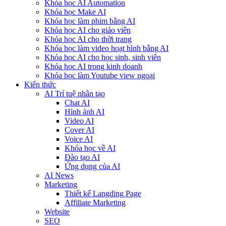
Khóa học AI Automation
Khóa học Make AI
Khóa học làm phim bằng AI
Khóa học AI cho giáo viên
Khóa học AI cho thời trang
Khóa học làm video hoạt hình bằng AI
Khóa học AI cho học sinh, sinh viên
Khóa hoc AI trong kinh doanh
Khóa học làm Youtube view ngoại
Kiến thức
AI Trí tuệ nhân tạo
Chat AI
Hình ảnh AI
Video AI
Cover AI
Voice AI
Khóa học về AI
Đào tạo AI
Ứng dụng của AI
AI News
Marketing
Thiết kế Langding Page
Affiliate Marketing
Website
SEO