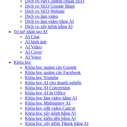
Dịch vụ viết Content chuẩn SEO
Dịch vụ SEO Google Maps
Dịch vụ SEO Website
Dịch vụ làm video
Dịch vụ làm video bằng AI
Dịch vụ xây kênh bằng AI
Trí tuệ nhân tạo AI
AI Chat
AI hình ảnh
AI Video
AI Cover
AI Voice
Khóa học
Khóa học quảng cáo Google
Khóa học quảng cáo Facebook
Khóa học Youtube
Khóa học AI cho doanh nghiệp
Khóa học AI Conversion
Khóa học AI In Office
Khóa học làm video bằng AI
Khóa học Midjourney AI
Khóa học edit video Capcut
Khóa học xây kênh bằng AI
Khóa học kiếm tiền bằng AI
Khóa học xây kênh Tiktok bằng AI