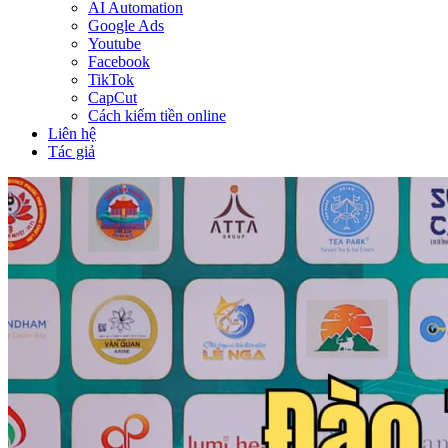
AI Automation
Google Ads
Youtube
Facebook
TikTok
CapCut
Cách kiếm tiền online
Liên hệ
Tác giả