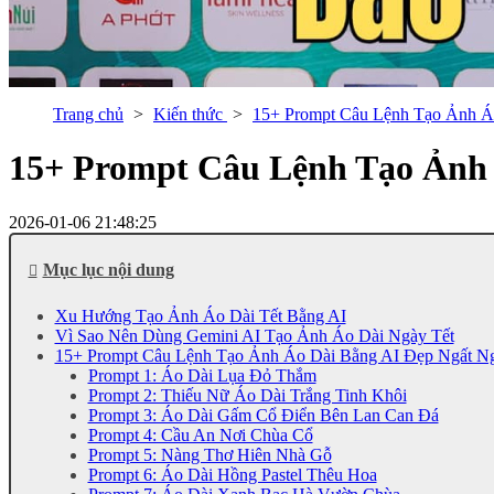
Trang chủ
Kiến thức
15+ Prompt Câu Lệnh Tạo Ảnh Á
15+ Prompt Câu Lệnh Tạo Ảnh 
2026-01-06 21:48:25
Mục lục nội dung
Xu Hướng Tạo Ảnh Áo Dài Tết Bằng AI
Vì Sao Nên Dùng Gemini AI Tạo Ảnh Áo Dài Ngày Tết
15+ Prompt Câu Lệnh Tạo Ảnh Áo Dài Bằng AI Đẹp Ngất N
Prompt 1: Áo Dài Lụa Đỏ Thắm
Prompt 2: Thiếu Nữ Áo Dài Trắng Tinh Khôi
Prompt 3: Áo Dài Gấm Cổ Điển Bên Lan Can Đá
Prompt 4: Cầu An Nơi Chùa Cổ
Prompt 5: Nàng Thơ Hiên Nhà Gỗ
Prompt 6: Áo Dài Hồng Pastel Thêu Hoa