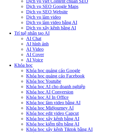
Dịch vụ viết Content chuẩn SEO
Dịch vụ SEO Google Maps
Dịch vụ SEO Website
Dịch vụ làm video
Dịch vụ làm video bằng AI
Dịch vụ xây kênh bằng AI
Trí tuệ nhân tạo AI
AI Chat
AI hình ảnh
AI Video
AI Cover
AI Voice
Khóa học
Khóa học quảng cáo Google
Khóa học quảng cáo Facebook
Khóa học Youtube
Khóa học AI cho doanh nghiệp
Khóa học AI Conversion
Khóa học AI In Office
Khóa học làm video bằng AI
Khóa học Midjourney AI
Khóa học edit video Capcut
Khóa học xây kênh bằng AI
Khóa học kiếm tiền bằng AI
Khóa học xây kênh Tiktok bằng AI