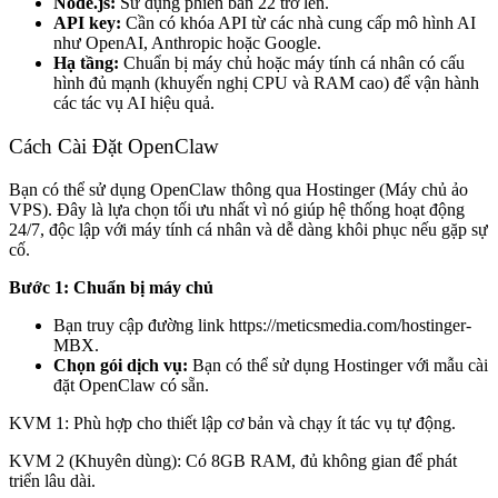
Node.js:
Sử dụng phiên bản 22 trở lên.
API key:
Cần có khóa API từ các nhà cung cấp mô hình AI
như OpenAI, Anthropic hoặc Google.
Hạ tầng:
Chuẩn bị máy chủ hoặc máy tính cá nhân có cấu
hình đủ mạnh (khuyến nghị CPU và RAM cao) để vận hành
các tác vụ AI hiệu quả.
Cách Cài Đặt OpenClaw
Bạn có thể sử dụng OpenClaw thông qua Hostinger (Máy chủ ảo
VPS). Đây là lựa chọn tối ưu nhất vì nó giúp hệ thống hoạt động
24/7, độc lập với máy tính cá nhân và dễ dàng khôi phục nếu gặp sự
cố.
Bước 1: Chuẩn bị máy chủ
Bạn truy cập đường link
https://meticsmedia.com/hostinger-
MBX
.
Chọn gói dịch vụ:
Bạn có thể sử dụng Hostinger với mẫu cài
đặt OpenClaw có sẵn.
KVM 1: Phù hợp cho thiết lập cơ bản và chạy ít tác vụ tự động.
KVM 2 (Khuyên dùng): Có 8GB RAM, đủ không gian để phát
triển lâu dài.