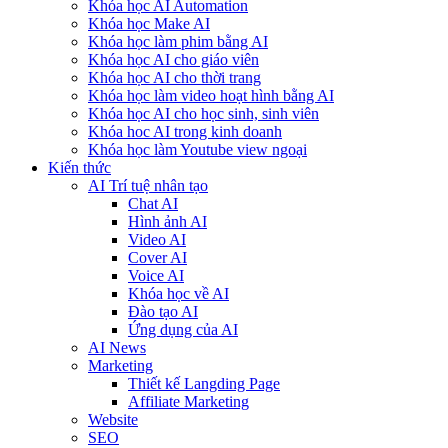
Khóa học AI Automation
Khóa học Make AI
Khóa học làm phim bằng AI
Khóa học AI cho giáo viên
Khóa học AI cho thời trang
Khóa học làm video hoạt hình bằng AI
Khóa học AI cho học sinh, sinh viên
Khóa hoc AI trong kinh doanh
Khóa học làm Youtube view ngoại
Kiến thức
AI Trí tuệ nhân tạo
Chat AI
Hình ảnh AI
Video AI
Cover AI
Voice AI
Khóa học về AI
Đào tạo AI
Ứng dụng của AI
AI News
Marketing
Thiết kế Langding Page
Affiliate Marketing
Website
SEO