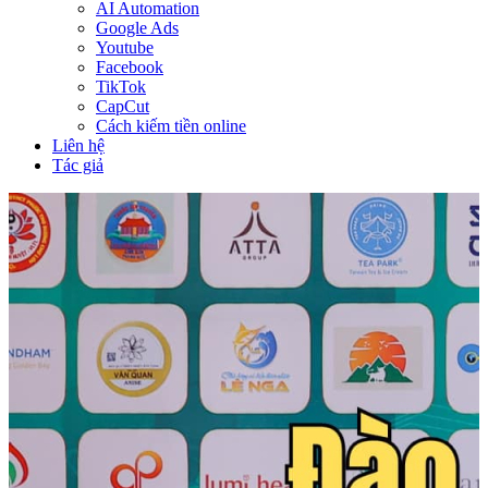
AI Automation
Google Ads
Youtube
Facebook
TikTok
CapCut
Cách kiếm tiền online
Liên hệ
Tác giả