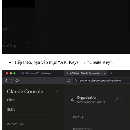
Tiếp theo, bạn vào mục “API Keys” → “Create Key”.