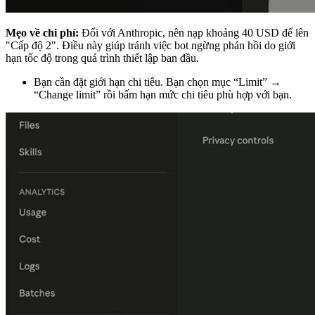
Mẹo về chi phí:
Đối với Anthropic, nên nạp khoảng 40 USD để lên
"Cấp độ 2". Điều này giúp tránh việc bot ngừng phản hồi do giới
hạn tốc độ trong quá trình thiết lập ban đầu.
Bạn cần đặt giới hạn chi tiêu. Bạn chọn mục “Limit” →
“Change limit” rồi bấm hạn mức chi tiêu phù hợp với bạn.