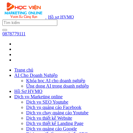
Hồ sơ HVMO
0878779111
Trang chủ
AI Cho Doanh Nghiệp
Khóa học AI cho doanh nghiệp
Ứng dụng AI trong doanh nghiệp
Hồ Sơ HVMO
Dịch vụ Marketing online
Dịch vụ SEO Youtube
Dịch vụ quảng cáo Facebook
Dịch vụ chạy quảng cáo Youtube
Dịch vụ thiết kế Website
Dịch vụ thiết kế Landing Page
Dịch vụ quảng cáo Google