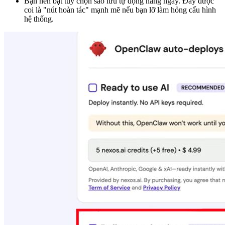
Bạn nên bật tùy chọn sao lưu tự động hàng ngày. Đây được
coi là "nút hoàn tác" mạnh mẽ nếu bạn lỡ làm hỏng cấu hình
hệ thống.