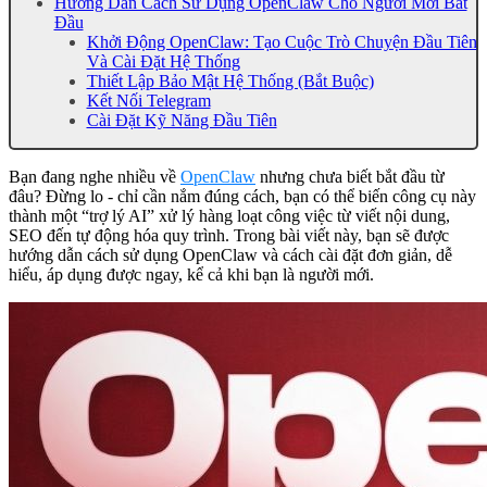
Hướng Dẫn Cách Sử Dụng OpenClaw Cho Người Mới Bắt
Đầu
Khởi Động OpenClaw: Tạo Cuộc Trò Chuyện Đầu Tiên
Và Cài Đặt Hệ Thống
Thiết Lập Bảo Mật Hệ Thống (Bắt Buộc)
Kết Nối Telegram
Cài Đặt Kỹ Năng Đầu Tiên
Bạn đang nghe nhiều về
OpenClaw
nhưng chưa biết bắt đầu từ
đâu? Đừng lo - chỉ cần nắm đúng cách, bạn có thể biến công cụ này
thành một “trợ lý AI” xử lý hàng loạt công việc từ viết nội dung,
SEO đến tự động hóa quy trình. Trong bài viết này, bạn sẽ được
hướng dẫn cách sử dụng OpenClaw và cách cài đặt đơn giản, dễ
hiểu, áp dụng được ngay, kể cả khi bạn là người mới.