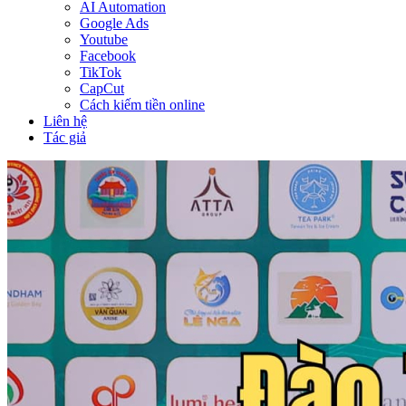
AI Automation
Google Ads
Youtube
Facebook
TikTok
CapCut
Cách kiếm tiền online
Liên hệ
Tác giả