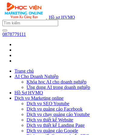
Hồ sơ HVMO
0878779111
Trang chủ
AI Cho Doanh Nghiệp
Khóa học AI cho doanh nghiệp
Ứng dụng AI trong doanh nghiệp
Hồ Sơ HVMO
Dịch vụ Marketing online
Dịch vụ SEO Youtube
Dịch vụ quảng cáo Facebook
Dịch vụ chạy quảng cáo Youtube
Dịch vụ thiết kế Website
Dịch vụ thiết kế Landing Page
Dịch vụ quảng cáo Google