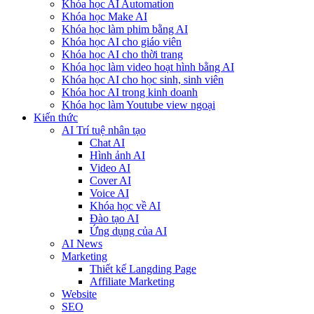
Khóa học AI Automation
Khóa học Make AI
Khóa học làm phim bằng AI
Khóa học AI cho giáo viên
Khóa học AI cho thời trang
Khóa học làm video hoạt hình bằng AI
Khóa học AI cho học sinh, sinh viên
Khóa hoc AI trong kinh doanh
Khóa học làm Youtube view ngoại
Kiến thức
AI Trí tuệ nhân tạo
Chat AI
Hình ảnh AI
Video AI
Cover AI
Voice AI
Khóa học về AI
Đào tạo AI
Ứng dụng của AI
AI News
Marketing
Thiết kế Langding Page
Affiliate Marketing
Website
SEO