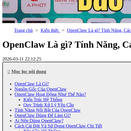
Trang chủ
Kiến thức
OpenClaw Là gì? Tính Năng, Cá
OpenClaw Là gì? Tính Năng, C
2026-03-11 22:12:25
Mục lục nội dung
OpenClaw Là Gì?
Nguồn Gốc Của OpenClaw
OpenClaw Hoạt Động Như Thế Nào?
Kiến Trúc Hệ Thống
Quy Trình Xử Lý Yêu Cầu
Tính Năng Nổi Bật Của OpenClaw
OpenClaw Dùng Để Làm Gì?
Ai Nên Dùng OpenClaw?
Cách Cài Đặt Và Sử Dụng OpenClaw Chi Tiết