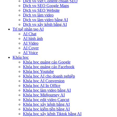
Dịch vụ viết Content chuẩn SEO
Dịch vụ SEO Google Maps
Dịch vụ SEO Website
Dịch vụ làm video
Dịch vụ làm video bằng AI
Dịch vụ xây kênh bằng AI
Trí tuệ nhân tạo AI
AI Chat
AI hình ảnh
AI Video
AI Cover
AI Voice
Khóa học
Khóa học quảng cáo Google
Khóa học quảng cáo Facebook
Khóa học Youtube
Khóa học AI cho doanh nghiệp
Khóa học AI Conversion
Khóa học AI In Office
Khóa học làm video bằng AI
Khóa học Midjourney AI
Khóa học edit video Capcut
Khóa học xây kênh bằng AI
Khóa học kiếm tiền bằng AI
Khóa học xây kênh Tiktok bằng AI