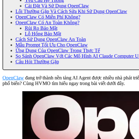
Yêu Cầu Hệ Thống
Cài Đặt Và Sử Dụng OpenClaw
Lỗi Thường Gặp Và Cách Sửa Khi Sử Dụng OpenClaw
OpenClaw Có Miễn Phí Không?
OpenClaw Có An Toàn Không?
Rủi Ro Bảo Mật
Lỗ Hổng Bảo Mật
Cách Sử Dụng OpenClaw An Toàn
Mẫu Prompt Tối Ưu Cho OpenClaw
Ứng Dụng Của OpenClaw Trong Thực Tế
So Sánh OpenClaw Với Các Mô Hình AI Claude Computer 
Câu Hỏi Thường Gặp
OpenClaw
đang trở thành nền tảng AI Agent được nhiều nhà phát tr
phổ biến? Cùng HVMO tìm hiểu ngay trong bài viết dưới đây.