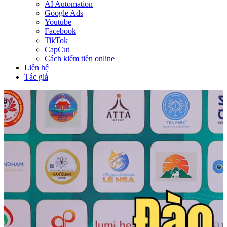
AI Automation
Google Ads
Youtube
Facebook
TikTok
CapCut
Cách kiếm tiền online
Liên hệ
Tác giả