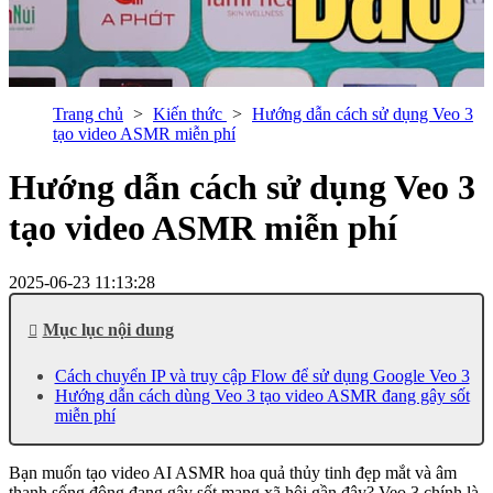
Trang chủ
Kiến thức
Hướng dẫn cách sử dụng Veo 3
tạo video ASMR miễn phí
Hướng dẫn cách sử dụng Veo 3
tạo video ASMR miễn phí
2025-06-23 11:13:28
Mục lục nội dung
Cách chuyển IP và truy cập Flow để sử dụng Google Veo 3
Hướng dẫn cách dùng Veo 3 tạo video ASMR đang gây sốt
miễn phí
Bạn muốn tạo video AI ASMR hoa quả thủy tinh đẹp mắt và âm
thanh sống động đang gây sốt mạng xã hội gần đây? Veo 3 chính là