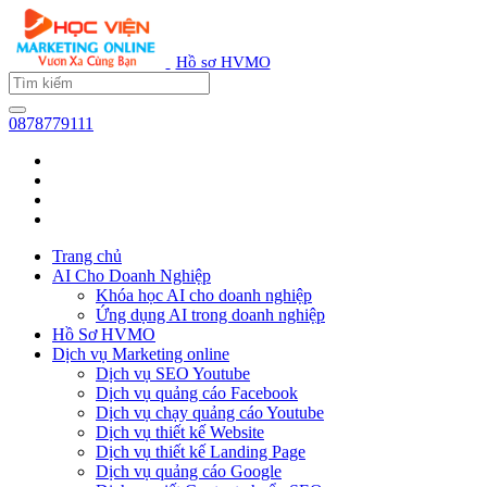
Hồ sơ HVMO
0878779111
Trang chủ
AI Cho Doanh Nghiệp
Khóa học AI cho doanh nghiệp
Ứng dụng AI trong doanh nghiệp
Hồ Sơ HVMO
Dịch vụ Marketing online
Dịch vụ SEO Youtube
Dịch vụ quảng cáo Facebook
Dịch vụ chạy quảng cáo Youtube
Dịch vụ thiết kế Website
Dịch vụ thiết kế Landing Page
Dịch vụ quảng cáo Google