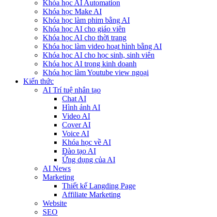
Khóa học AI Automation
Khóa học Make AI
Khóa học làm phim bằng AI
Khóa học AI cho giáo viên
Khóa học AI cho thời trang
Khóa học làm video hoạt hình bằng AI
Khóa học AI cho học sinh, sinh viên
Khóa hoc AI trong kinh doanh
Khóa học làm Youtube view ngoại
Kiến thức
AI Trí tuệ nhân tạo
Chat AI
Hình ảnh AI
Video AI
Cover AI
Voice AI
Khóa học về AI
Đào tạo AI
Ứng dụng của AI
AI News
Marketing
Thiết kế Langding Page
Affiliate Marketing
Website
SEO