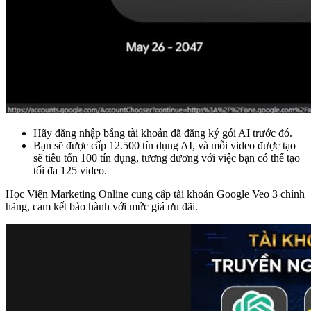
Hãy đăng nhập bằng tài khoản đã đăng ký gói AI trước đó.
Bạn sẽ được cấp 12.500 tín dụng AI, và mỗi video được tạo
sẽ tiêu tốn 100 tín dụng, tương đương với việc bạn có thể tạo
tối đa 125 video.
Học Viện Marketing Online cung cấp tài khoản Google Veo 3 chính
hãng, cam kết bảo hành với mức giá ưu đãi.