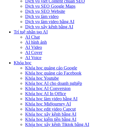
Dịch vụ viết Content chuẩn SEO
Dịch vụ SEO Google Maps
Dịch vụ SEO Website
Dịch vụ làm video
Dịch vụ làm video bằng AI
Dịch vụ xây kênh bằng AI
Trí tuệ nhân tạo AI
AI Chat
AI hình ảnh
AI Video
AI Cover
AI Voice
Khóa học
Khóa học quảng cáo Google
Khóa học quảng cáo Facebook
Khóa học Youtube
Khóa học AI cho doanh nghiệp
Khóa học AI Conversion
Khóa học AI In Office
Khóa học làm video bằng AI
Khóa học Midjourney AI
Khóa học edit video Capcut
Khóa học xây kênh bằng AI
Khóa học kiếm tiền bằng AI
Khóa học xây kênh Tiktok bằng AI