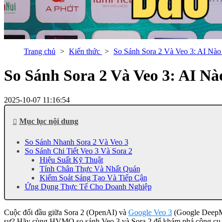
Trang chủ
Kiến thức
So Sánh Sora 2 Và Veo 3: AI Nà
So Sánh Sora 2 Và Veo 3: AI N
2025-10-07 11:16:54
Mục lục nội dung
So Sánh Nhanh Sora 2 Và Veo 3
So Sánh Chi Tiết Veo 3 Và Sora 2
Hiệu Suất Kỹ Thuật
Tính Chân Thực Và Nhất Quán
Kiểm Soát Sáng Tạo Và Tiếp Cận
Ứng Dụng Thực Tế Cho Doanh Nghiệp
Cuộc đối đầu giữa Sora 2 (OpenAI) và
Google Veo 3
(Google DeepMin
sự? Hãy cùng HVMO so sánh Veo 3 và Sora 2 để khám phá công cụ 