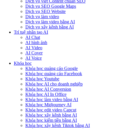
Dịch vụ viết Content chuẩn SEO
Dịch vụ SEO Google Maps
Dịch vụ SEO Website
Dịch vụ làm video
Dịch vụ làm video bằng AI
Dịch vụ xây kênh bằng AI
Trí tuệ nhân tạo AI
AI Chat
AI hình ảnh
AI Video
AI Cover
AI Voice
Khóa học
Khóa học quảng cáo Google
Khóa học quảng cáo Facebook
Khóa học Youtube
Khóa học AI cho doanh nghiệp
Khóa học AI Conversion
Khóa học AI In Office
Khóa học làm video bằng AI
Khóa học Midjourney AI
Khóa học edit video Capcut
Khóa học xây kênh bằng AI
Khóa học kiếm tiền bằng AI
Khóa học xây kênh Tiktok bằng AI