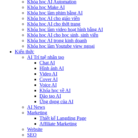
Khóa học AI Automation
Khóa học Make AI
Khóa học làm phim bằng AI
Khóa học AI cho giáo viên
Khóa học AI cho thời trang
Khóa học làm video hoạt hình bằng AI
Khóa học AI cho học sinh, sinh viên
Khóa hoc AI trong kinh doanh
Khóa học làm Youtube view ngoại
Kiến thức
AI Trí tuệ nhân tạo
Chat AI
Hình ảnh AI
Video AI
Cover AI
Voice AI
Khóa học về AI
Đào tạo AI
Ứng dụng của AI
AI News
Marketing
Thiết kế Langding Page
Affiliate Marketing
Website
SEO