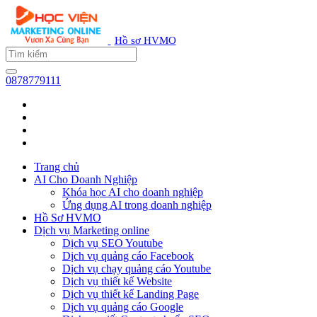
Hồ sơ HVMO
0878779111
Trang chủ
AI Cho Doanh Nghiệp
Khóa học AI cho doanh nghiệp
Ứng dụng AI trong doanh nghiệp
Hồ Sơ HVMO
Dịch vụ Marketing online
Dịch vụ SEO Youtube
Dịch vụ quảng cáo Facebook
Dịch vụ chạy quảng cáo Youtube
Dịch vụ thiết kế Website
Dịch vụ thiết kế Landing Page
Dịch vụ quảng cáo Google