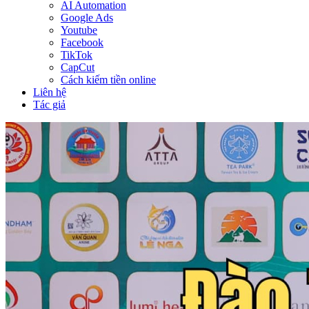
AI Automation
Google Ads
Youtube
Facebook
TikTok
CapCut
Cách kiếm tiền online
Liên hệ
Tác giả