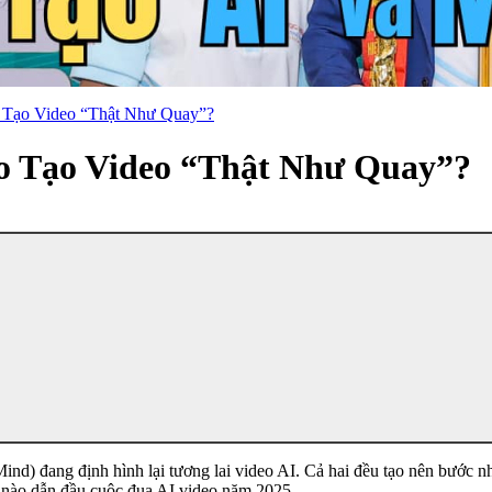
o Tạo Video “Thật Như Quay”?
ào Tạo Video “Thật Như Quay”?
d) đang định hình lại tương lai video AI. Cả hai đều tạo nên bước nh
nào dẫn đầu cuộc đua AI video năm 2025.