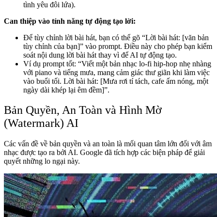
tình yêu đôi lứa).
Can thiệp vào tính năng tự động tạo lời:
Để tùy chỉnh lời bài hát, bạn có thể gõ “Lời bài hát: [văn bản
tùy chỉnh của bạn]” vào prompt. Điều này cho phép bạn kiểm
soát nội dung lời bài hát thay vì để AI tự động tạo.
Ví dụ prompt tốt: “Viết một bản nhạc lo-fi hip-hop nhẹ nhàng
với piano và tiếng mưa, mang cảm giác thư giãn khi làm việc
vào buổi tối. Lời bài hát: [Mưa rơi tí tách, cafe ấm nóng, một
ngày dài khép lại êm đềm]”.
Bản Quyền, An Toàn và Hình Mờ
(Watermark) AI
Các vấn đề về bản quyền và an toàn là mối quan tâm lớn đối với âm
nhạc được tạo ra bởi AI. Google đã tích hợp các biện pháp để giải
quyết những lo ngại này.