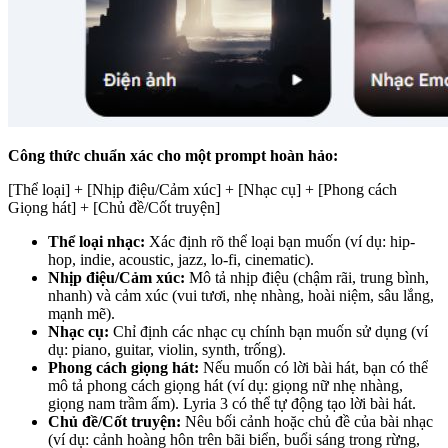
Công thức chuẩn xác cho một prompt hoàn hảo:
[Thể loại] + [Nhịp điệu/Cảm xúc] + [Nhạc cụ] + [Phong cách
Giọng hát] + [Chủ đề/Cốt truyện]
Thể loại nhạc:
Xác định rõ thể loại bạn muốn (ví dụ: hip-
hop, indie, acoustic, jazz, lo-fi, cinematic).
Nhịp điệu/Cảm xúc:
Mô tả nhịp điệu (chậm rãi, trung bình,
nhanh) và cảm xúc (vui tươi, nhẹ nhàng, hoài niệm, sâu lắng,
mạnh mẽ).
Nhạc cụ:
Chỉ định các nhạc cụ chính bạn muốn sử dụng (ví
dụ: piano, guitar, violin, synth, trống).
Phong cách giọng hát:
Nếu muốn có lời bài hát, bạn có thể
mô tả phong cách giọng hát (ví dụ: giọng nữ nhẹ nhàng,
giọng nam trầm ấm). Lyria 3 có thể tự động tạo lời bài hát.
Chủ đề/Cốt truyện:
Nêu bối cảnh hoặc chủ đề của bài nhạc
(ví dụ: cảnh hoàng hôn trên bãi biển, buổi sáng trong rừng,