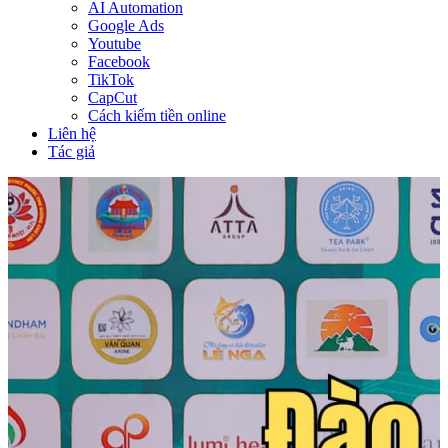
AI Automation
Google Ads
Youtube
Facebook
TikTok
CapCut
Cách kiếm tiền online
Liên hệ
Tác giả