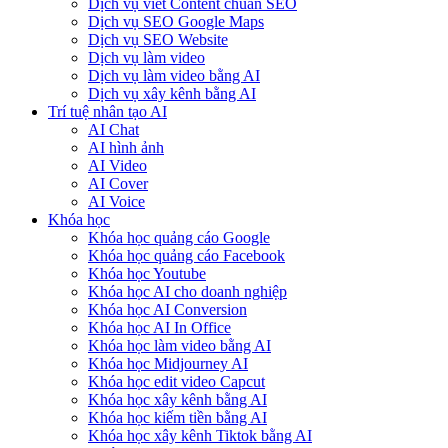
Dịch vụ viết Content chuẩn SEO
Dịch vụ SEO Google Maps
Dịch vụ SEO Website
Dịch vụ làm video
Dịch vụ làm video bằng AI
Dịch vụ xây kênh bằng AI
Trí tuệ nhân tạo AI
AI Chat
AI hình ảnh
AI Video
AI Cover
AI Voice
Khóa học
Khóa học quảng cáo Google
Khóa học quảng cáo Facebook
Khóa học Youtube
Khóa học AI cho doanh nghiệp
Khóa học AI Conversion
Khóa học AI In Office
Khóa học làm video bằng AI
Khóa học Midjourney AI
Khóa học edit video Capcut
Khóa học xây kênh bằng AI
Khóa học kiếm tiền bằng AI
Khóa học xây kênh Tiktok bằng AI