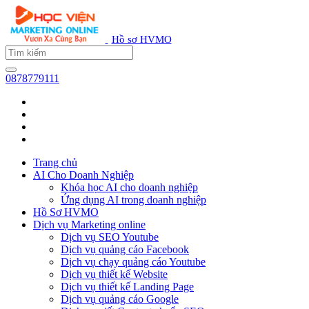
Hồ sơ HVMO
0878779111
Trang chủ
AI Cho Doanh Nghiệp
Khóa học AI cho doanh nghiệp
Ứng dụng AI trong doanh nghiệp
Hồ Sơ HVMO
Dịch vụ Marketing online
Dịch vụ SEO Youtube
Dịch vụ quảng cáo Facebook
Dịch vụ chạy quảng cáo Youtube
Dịch vụ thiết kế Website
Dịch vụ thiết kế Landing Page
Dịch vụ quảng cáo Google