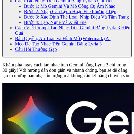
Cách Tạo Nhạc Trên Gemini Bằng Lyria 3 Chi Tiết
Bước 1: Mở Gemini Và Mở Công Cụ Âm Nhạc
Bước 2: Nhập Câu Lệnh Hoặc File Phương Tiện
Bước 3: Xác Định Thể Loại, Nhịp Điệu Và Tâm Trạng
Bước 4: Tạo, Nghe Và Xuất File
Cách Viết Prompt Tạo Nhạc Trên Gemini Bằng Lyria 3 Hiệu
Quả
Bản Quyền, An Toàn và Hình Mờ (Watermark) AI
Mẹo Để Tạo Nhạc Trên Gemini Bằng Lyria 3
Câu Hỏi Thường Gặp
Khám phá ngay cách tạo nhạc trên Gemini bằng Lyria 3 chỉ trong
30 giây! Với hướng dẫn đơn giản và nhanh chóng, bạn sẽ dễ dàng
tạo ra những bản nhạc ấn tượng mà không cần kỹ năng chuyên sâu.