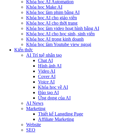
Khóa học AI Automation
Khóa học Make AI
Khóa học làm phim bằng AI
Khóa học AI cho giáo viên
Khóa học AI cho thời trang
Khóa học làm video hoạt hình bằng AI
Khóa học AI cho học sinh, sinh viên
Khóa hoc AI trong kinh doanh
Khóa học làm Youtube view ngoại
Kiến thức
AI Trí tuệ nhân tạo
Chat AI
Hình ảnh AI
Video AI
Cover AI
Voice AI
Khóa học về AI
Đào tạo AI
Ứng dụng của AI
AI News
Marketing
Thiết kế Langding Page
Affiliate Marketing
Website
SEO