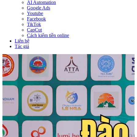
AI Automation
Google Ads
Youtube
Facebook
TikTok
CapCut
Cách kiếm tiền online
Liên hệ
Tác giả