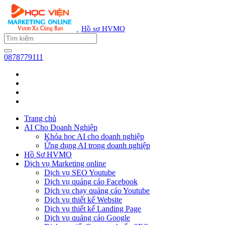
Hồ sơ HVMO
0878779111
Trang chủ
AI Cho Doanh Nghiệp
Khóa học AI cho doanh nghiệp
Ứng dụng AI trong doanh nghiệp
Hồ Sơ HVMO
Dịch vụ Marketing online
Dịch vụ SEO Youtube
Dịch vụ quảng cáo Facebook
Dịch vụ chạy quảng cáo Youtube
Dịch vụ thiết kế Website
Dịch vụ thiết kế Landing Page
Dịch vụ quảng cáo Google