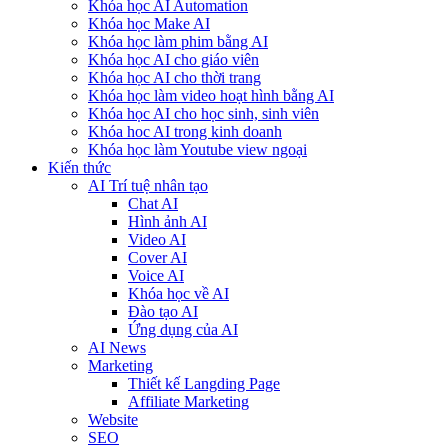
Khóa học AI Automation
Khóa học Make AI
Khóa học làm phim bằng AI
Khóa học AI cho giáo viên
Khóa học AI cho thời trang
Khóa học làm video hoạt hình bằng AI
Khóa học AI cho học sinh, sinh viên
Khóa hoc AI trong kinh doanh
Khóa học làm Youtube view ngoại
Kiến thức
AI Trí tuệ nhân tạo
Chat AI
Hình ảnh AI
Video AI
Cover AI
Voice AI
Khóa học về AI
Đào tạo AI
Ứng dụng của AI
AI News
Marketing
Thiết kế Langding Page
Affiliate Marketing
Website
SEO