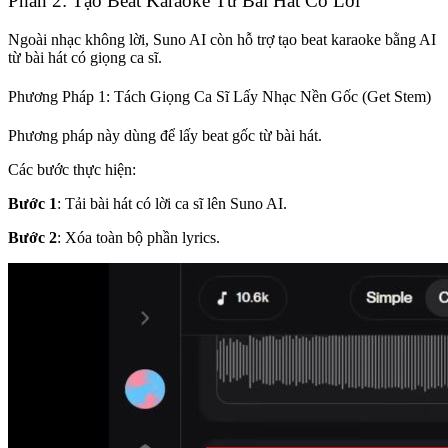
Phần 2: Tạo Beat Karaoke Từ Bài Hát Có Lời
Ngoài nhạc không lời, Suno AI còn hỗ trợ tạo beat karaoke bằng AI
từ bài hát có giọng ca sĩ.
Phương Pháp 1: Tách Giọng Ca Sĩ Lấy Nhạc Nền Gốc (Get Stem)
Phương pháp này dùng để lấy beat gốc từ bài hát.
Các bước thực hiện:
Bước 1
: Tải bài hát có lời ca sĩ lên Suno AI.
Bước 2
: Xóa toàn bộ phần lyrics.