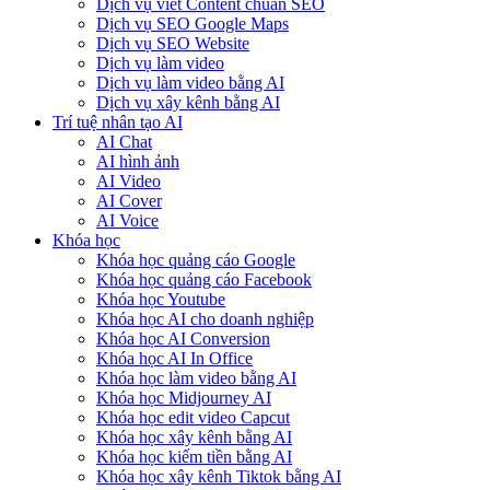
Dịch vụ viết Content chuẩn SEO
Dịch vụ SEO Google Maps
Dịch vụ SEO Website
Dịch vụ làm video
Dịch vụ làm video bằng AI
Dịch vụ xây kênh bằng AI
Trí tuệ nhân tạo AI
AI Chat
AI hình ảnh
AI Video
AI Cover
AI Voice
Khóa học
Khóa học quảng cáo Google
Khóa học quảng cáo Facebook
Khóa học Youtube
Khóa học AI cho doanh nghiệp
Khóa học AI Conversion
Khóa học AI In Office
Khóa học làm video bằng AI
Khóa học Midjourney AI
Khóa học edit video Capcut
Khóa học xây kênh bằng AI
Khóa học kiếm tiền bằng AI
Khóa học xây kênh Tiktok bằng AI