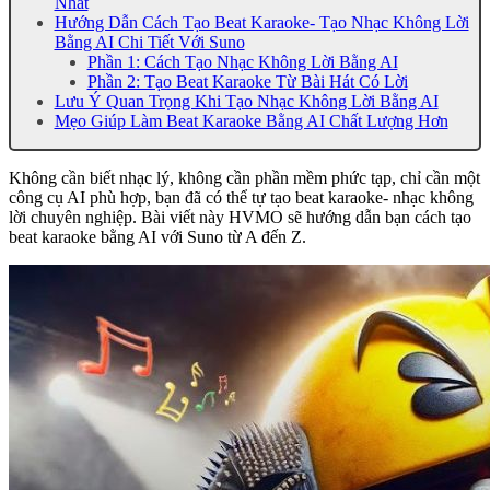
Nhất
Hướng Dẫn Cách Tạo Beat Karaoke- Tạo Nhạc Không Lời
Bằng AI Chi Tiết Với Suno
Phần 1: Cách Tạo Nhạc Không Lời Bằng AI
Phần 2: Tạo Beat Karaoke Từ Bài Hát Có Lời
Lưu Ý Quan Trọng Khi Tạo Nhạc Không Lời Bằng AI
Mẹo Giúp Làm Beat Karaoke Bằng AI Chất Lượng Hơn
Không cần biết nhạc lý, không cần phần mềm phức tạp, chỉ cần một
công cụ AI phù hợp, bạn đã có thể tự tạo beat karaoke- nhạc không
lời chuyên nghiệp. Bài viết này HVMO sẽ hướng dẫn bạn cách tạo
beat karaoke bằng AI với Suno từ A đến Z.