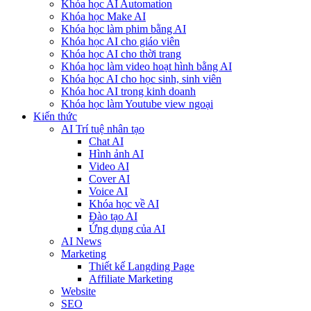
Khóa học AI Automation
Khóa học Make AI
Khóa học làm phim bằng AI
Khóa học AI cho giáo viên
Khóa học AI cho thời trang
Khóa học làm video hoạt hình bằng AI
Khóa học AI cho học sinh, sinh viên
Khóa hoc AI trong kinh doanh
Khóa học làm Youtube view ngoại
Kiến thức
AI Trí tuệ nhân tạo
Chat AI
Hình ảnh AI
Video AI
Cover AI
Voice AI
Khóa học về AI
Đào tạo AI
Ứng dụng của AI
AI News
Marketing
Thiết kế Langding Page
Affiliate Marketing
Website
SEO