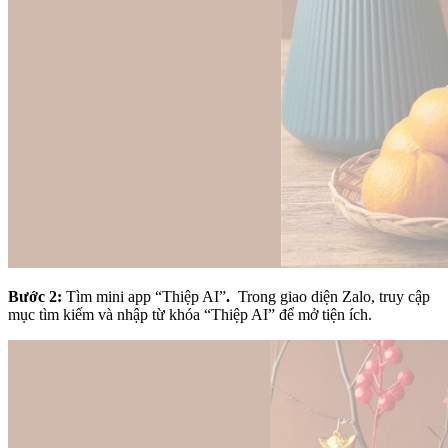
Bước 2:
Tìm mini app “Thiệp AI”
.
Trong giao diện Zalo, truy cập
mục tìm kiếm và nhập từ khóa “Thiệp AI” để mở tiện ích.