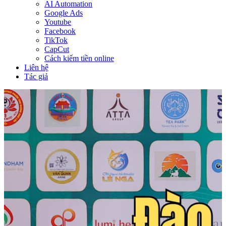
AI Automation
Google Ads
Youtube
Facebook
TikTok
CapCut
Cách kiếm tiền online
Liên hệ
Tác giả