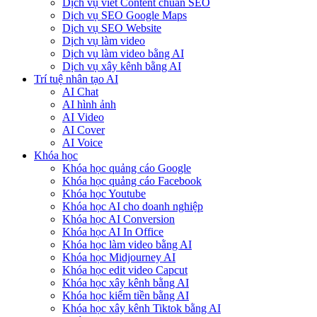
Dịch vụ viết Content chuẩn SEO
Dịch vụ SEO Google Maps
Dịch vụ SEO Website
Dịch vụ làm video
Dịch vụ làm video bằng AI
Dịch vụ xây kênh bằng AI
Trí tuệ nhân tạo AI
AI Chat
AI hình ảnh
AI Video
AI Cover
AI Voice
Khóa học
Khóa học quảng cáo Google
Khóa học quảng cáo Facebook
Khóa học Youtube
Khóa học AI cho doanh nghiệp
Khóa học AI Conversion
Khóa học AI In Office
Khóa học làm video bằng AI
Khóa học Midjourney AI
Khóa học edit video Capcut
Khóa học xây kênh bằng AI
Khóa học kiếm tiền bằng AI
Khóa học xây kênh Tiktok bằng AI