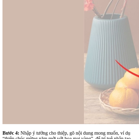
Bước 4:
Nhập ý tưởng cho thiệp, gõ nội dung mong muốn, ví dụ
“thiệp chúc mừng năm mới với hoa mai vàng”, để trí tuệ nhân tạo