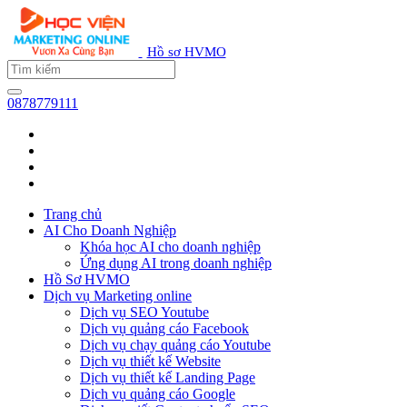
Hồ sơ HVMO
0878779111
Trang chủ
AI Cho Doanh Nghiệp
Khóa học AI cho doanh nghiệp
Ứng dụng AI trong doanh nghiệp
Hồ Sơ HVMO
Dịch vụ Marketing online
Dịch vụ SEO Youtube
Dịch vụ quảng cáo Facebook
Dịch vụ chạy quảng cáo Youtube
Dịch vụ thiết kế Website
Dịch vụ thiết kế Landing Page
Dịch vụ quảng cáo Google