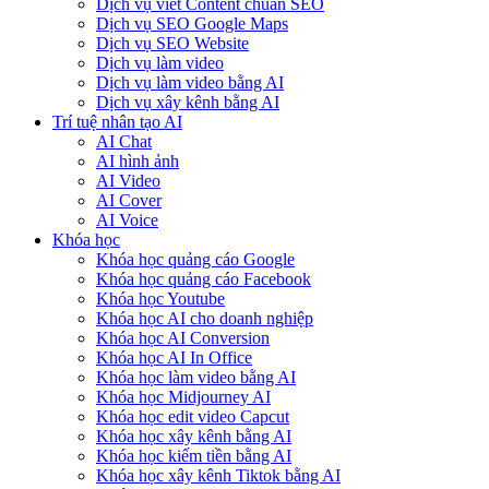
Dịch vụ viết Content chuẩn SEO
Dịch vụ SEO Google Maps
Dịch vụ SEO Website
Dịch vụ làm video
Dịch vụ làm video bằng AI
Dịch vụ xây kênh bằng AI
Trí tuệ nhân tạo AI
AI Chat
AI hình ảnh
AI Video
AI Cover
AI Voice
Khóa học
Khóa học quảng cáo Google
Khóa học quảng cáo Facebook
Khóa học Youtube
Khóa học AI cho doanh nghiệp
Khóa học AI Conversion
Khóa học AI In Office
Khóa học làm video bằng AI
Khóa học Midjourney AI
Khóa học edit video Capcut
Khóa học xây kênh bằng AI
Khóa học kiếm tiền bằng AI
Khóa học xây kênh Tiktok bằng AI