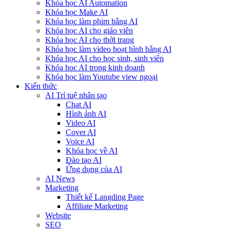
Khóa học AI Automation
Khóa học Make AI
Khóa học làm phim bằng AI
Khóa học AI cho giáo viên
Khóa học AI cho thời trang
Khóa học làm video hoạt hình bằng AI
Khóa học AI cho học sinh, sinh viên
Khóa hoc AI trong kinh doanh
Khóa học làm Youtube view ngoại
Kiến thức
AI Trí tuệ nhân tạo
Chat AI
Hình ảnh AI
Video AI
Cover AI
Voice AI
Khóa học về AI
Đào tạo AI
Ứng dụng của AI
AI News
Marketing
Thiết kế Langding Page
Affiliate Marketing
Website
SEO