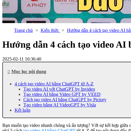
Trang chủ
Kiến thức
Hướng dẫn 4 cách tạo video AI bằ
Hướng dẫn 4 cách tạo video AI 
2025-02-11 16:36:40
Mục lục nội dung
4 cách tạo video AI bằng ChatGPT từ A-Z
Tạo video AI với ChatGPT by Invideo
Tạo video AI bằng Video GPT by VEED
Cách tạo video AI bằng ChatGPT by Pictory
Tạo video bằng AI VideoGPT by Visla
Kết luận
Bạn muốn tạo video nhanh chóng và ấn tượng? Với sự kết hợp giữa cô
phá 5 cách
tạo video AI bằng ChatGPT
từ A-Z để tạo nội dung độc đ