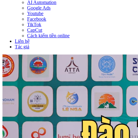
AI Automation
Google Ads
Youtube
Facebook
TikTok
CapCut
Cách kiếm tiền online
Liên hệ
Tác giả