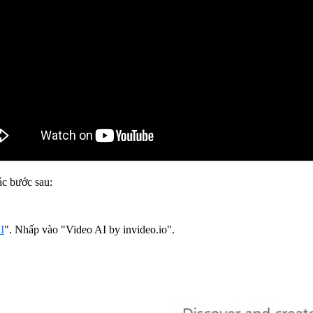
ác bước sau:
I
". Nhấp vào "Video AI by invideo.io".