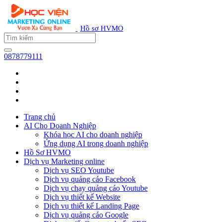
Hồ sơ HVMO
0878779111
Trang chủ
AI Cho Doanh Nghiệp
Khóa học AI cho doanh nghiệp
Ứng dụng AI trong doanh nghiệp
Hồ Sơ HVMO
Dịch vụ Marketing online
Dịch vụ SEO Youtube
Dịch vụ quảng cáo Facebook
Dịch vụ chạy quảng cáo Youtube
Dịch vụ thiết kế Website
Dịch vụ thiết kế Landing Page
Dịch vụ quảng cáo Google