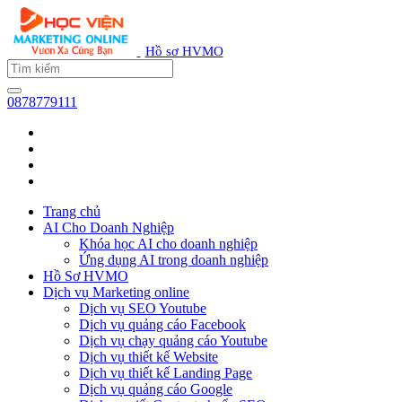
Hồ sơ HVMO
0878779111
Trang chủ
AI Cho Doanh Nghiệp
Khóa học AI cho doanh nghiệp
Ứng dụng AI trong doanh nghiệp
Hồ Sơ HVMO
Dịch vụ Marketing online
Dịch vụ SEO Youtube
Dịch vụ quảng cáo Facebook
Dịch vụ chạy quảng cáo Youtube
Dịch vụ thiết kế Website
Dịch vụ thiết kế Landing Page
Dịch vụ quảng cáo Google