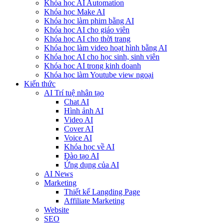
Khóa học AI Automation
Khóa học Make AI
Khóa học làm phim bằng AI
Khóa học AI cho giáo viên
Khóa học AI cho thời trang
Khóa học làm video hoạt hình bằng AI
Khóa học AI cho học sinh, sinh viên
Khóa hoc AI trong kinh doanh
Khóa học làm Youtube view ngoại
Kiến thức
AI Trí tuệ nhân tạo
Chat AI
Hình ảnh AI
Video AI
Cover AI
Voice AI
Khóa học về AI
Đào tạo AI
Ứng dụng của AI
AI News
Marketing
Thiết kế Langding Page
Affiliate Marketing
Website
SEO