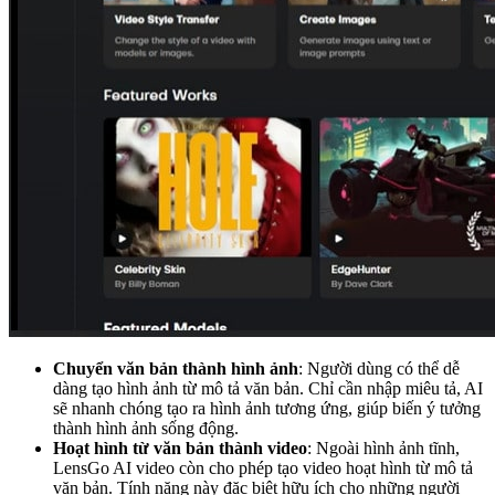
Chuyển văn bản thành hình ảnh
: Người dùng có thể dễ
dàng tạo hình ảnh từ mô tả văn bản. Chỉ cần nhập miêu tả, AI
sẽ nhanh chóng tạo ra hình ảnh tương ứng, giúp biến ý tưởng
thành hình ảnh sống động.
Hoạt hình từ văn bản thành video
: Ngoài hình ảnh tĩnh,
LensGo AI video còn cho phép tạo video hoạt hình từ mô tả
văn bản. Tính năng này đặc biệt hữu ích cho những người