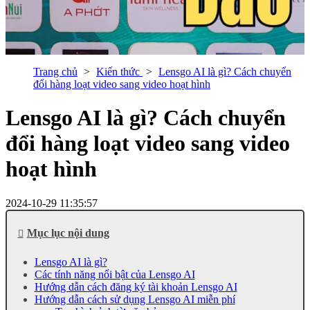
Trang chủ
Kiến thức
Lensgo AI là gì? Cách chuyển
đổi hàng loạt video sang video hoạt hình
Lensgo AI là gì? Cách chuyển
đổi hàng loạt video sang video
hoạt hình
2024-10-29 11:35:57
Mục lục nội dung
Lensgo AI là gì?
Các tính năng nổi bật của Lensgo AI
Hướng dẫn cách đăng ký tài khoản Lensgo AI
Hướng dẫn cách sử dụng Lensgo AI miễn phí