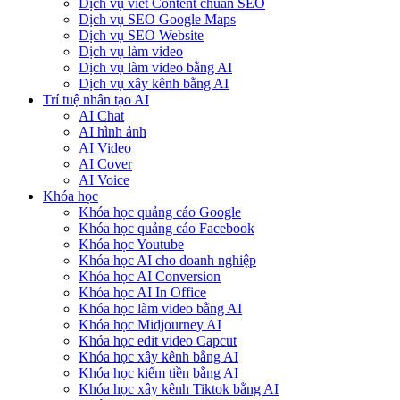
Dịch vụ viết Content chuẩn SEO
Dịch vụ SEO Google Maps
Dịch vụ SEO Website
Dịch vụ làm video
Dịch vụ làm video bằng AI
Dịch vụ xây kênh bằng AI
Trí tuệ nhân tạo AI
AI Chat
AI hình ảnh
AI Video
AI Cover
AI Voice
Khóa học
Khóa học quảng cáo Google
Khóa học quảng cáo Facebook
Khóa học Youtube
Khóa học AI cho doanh nghiệp
Khóa học AI Conversion
Khóa học AI In Office
Khóa học làm video bằng AI
Khóa học Midjourney AI
Khóa học edit video Capcut
Khóa học xây kênh bằng AI
Khóa học kiếm tiền bằng AI
Khóa học xây kênh Tiktok bằng AI