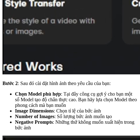
Bước 2
: Sau đó cài đặt hình ảnh theo yêu cầu của bạn:
Chọn Model phù hợp
: Tại đây công cụ gợi ý cho bạn một
số Model tạo độ chân thực cao. Bạn hãy lựa chọn Model theo
phong cách mà bạn muốn
Image Dimensions
: Chọn tỉ lệ của bức ảnh
Number of Images
: Số lượng bức ảnh muốn tạo
Negative Prompts
: Những thứ không muốn xuất hiện trong
bức ảnh