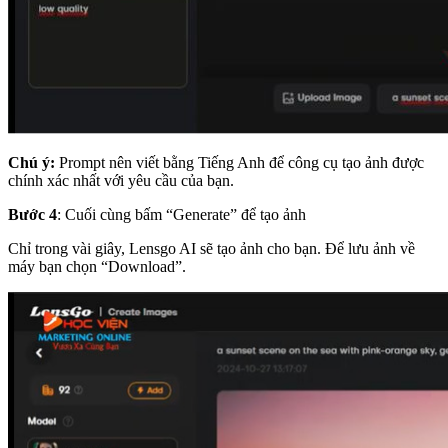
Chú ý:
Prompt nên viết bằng Tiếng Anh để công cụ tạo ảnh được
chính xác nhất với yêu cầu của bạn.
Bước 4
: Cuối cùng bấm “Generate” để tạo ảnh
Chỉ trong vài giây, Lensgo AI sẽ tạo ảnh cho bạn. Để lưu ảnh về
máy bạn chọn “Download”.