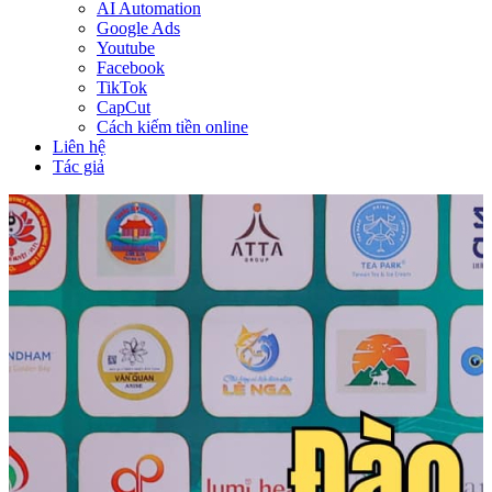
AI Automation
Google Ads
Youtube
Facebook
TikTok
CapCut
Cách kiếm tiền online
Liên hệ
Tác giả