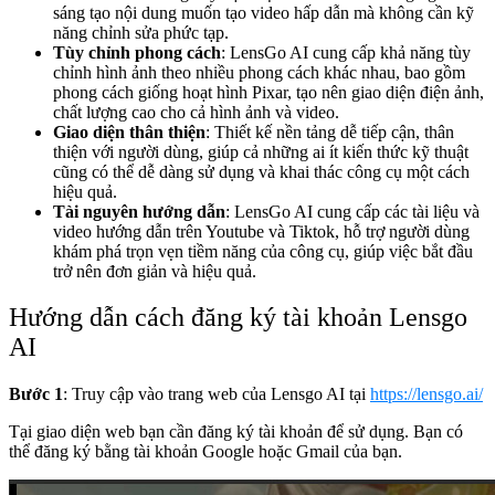
sáng tạo nội dung muốn tạo video hấp dẫn mà không cần kỹ
năng chỉnh sửa phức tạp.
Tùy chỉnh phong cách
: LensGo AI cung cấp khả năng tùy
chỉnh hình ảnh theo nhiều phong cách khác nhau, bao gồm
phong cách giống hoạt hình Pixar, tạo nên giao diện điện ảnh,
chất lượng cao cho cả hình ảnh và video.
Giao diện thân thiện
: Thiết kế nền tảng dễ tiếp cận, thân
thiện với người dùng, giúp cả những ai ít kiến thức kỹ thuật
cũng có thể dễ dàng sử dụng và khai thác công cụ một cách
hiệu quả.
Tài nguyên hướng dẫn
: LensGo AI cung cấp các tài liệu và
video hướng dẫn trên Youtube và Tiktok, hỗ trợ người dùng
khám phá trọn vẹn tiềm năng của công cụ, giúp việc bắt đầu
trở nên đơn giản và hiệu quả.
Hướng dẫn cách đăng ký tài khoản Lensgo
AI
Bước 1
: Truy cập vào trang web của Lensgo AI tại
https://lensgo.ai/
Tại giao diện web bạn cần đăng ký tài khoản để sử dụng. Bạn có
thể đăng ký bằng tài khoản Google hoặc Gmail của bạn.