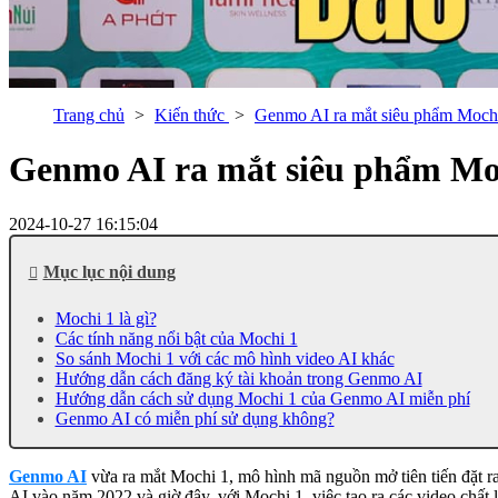
Trang chủ
Kiến thức
Genmo AI ra mắt siêu phẩm Mochi 
Genmo AI ra mắt siêu phẩm Moch
2024-10-27 16:15:04
Mục lục nội dung
Mochi 1 là gì?
Các tính năng nổi bật của Mochi 1
So sánh Mochi 1 với các mô hình video AI khác
Hướng dẫn cách đăng ký tài khoản trong Genmo AI
Hướng dẫn cách sử dụng Mochi 1 của Genmo AI miễn phí
Genmo AI có miễn phí sử dụng không?
Genmo AI
vừa ra mắt Mochi 1, mô hình mã nguồn mở tiên tiến đặt ra
AI vào năm 2022 và giờ đây, với Mochi 1, việc tạo ra các video chất l