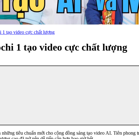
1 tạo video cực chất lượng
i 1 tạo video cực chất lượng
 những tiêu chuẩn mới cho cộng đồng sáng tạo video AI. Tiên phong tr
ượng cao đã trở nên dễ tiếp cận hơn bao giờ hết.