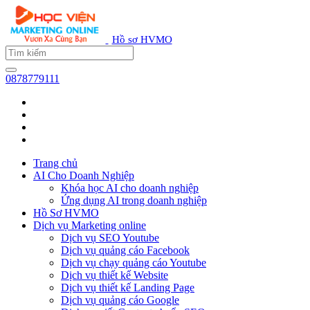
Hồ sơ HVMO
0878779111
Trang chủ
AI Cho Doanh Nghiệp
Khóa học AI cho doanh nghiệp
Ứng dụng AI trong doanh nghiệp
Hồ Sơ HVMO
Dịch vụ Marketing online
Dịch vụ SEO Youtube
Dịch vụ quảng cáo Facebook
Dịch vụ chạy quảng cáo Youtube
Dịch vụ thiết kế Website
Dịch vụ thiết kế Landing Page
Dịch vụ quảng cáo Google