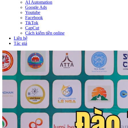
AI Automation
Google Ads
Youtube
Facebook
TikTok
CapCut
Cách kiếm tiền online
Liên hệ
Tác giả