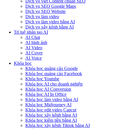
Dịch vụ viết Content chuẩn SEO
Dịch vụ SEO Google Maps
Dịch vụ SEO Website
Dịch vụ làm video
Dịch vụ làm video bằng AI
Dịch vụ xây kênh bằng AI
Trí tuệ nhân tạo AI
AI Chat
AI hình ảnh
AI Video
AI Cover
AI Voice
Khóa học
Khóa học quảng cáo Google
Khóa học quảng cáo Facebook
Khóa học Youtube
Khóa học AI cho doanh nghiệp
Khóa học AI Conversion
Khóa học AI In Office
Khóa học làm video bằng AI
Khóa học Midjourney AI
Khóa học edit video Capcut
Khóa học xây kênh bằng AI
Khóa học kiếm tiền bằng AI
Khóa học xây kênh Tiktok bằng AI