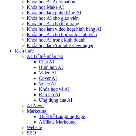
Khóa học AI Automation
Khóa học Make AI
Khóa học làm phim bằng AI
Khóa học AI cho giáo viên
Khóa học AI cho thời trang
Khóa học làm video hoạt hình bằng AI
Khóa học AI cho học sinh, sinh viên
Khóa hoc AI trong kinh doanh
Khóa học làm Youtube view ngoại
Kiến thức
AI Trí tuệ nhân tạo
Chat AI
Hình ảnh AI
Video AI
Cover AI
Voice AI
Khóa học về AI
Đào tạo AI
Ứng dụng của AI
AI News
Marketing
Thiết kế Langding Page
Affiliate Marketing
Website
SEO