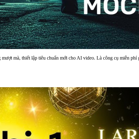
mượt mà, thiết lập tiêu chuẩn mới cho AI video. Là công cụ miễn phí gi