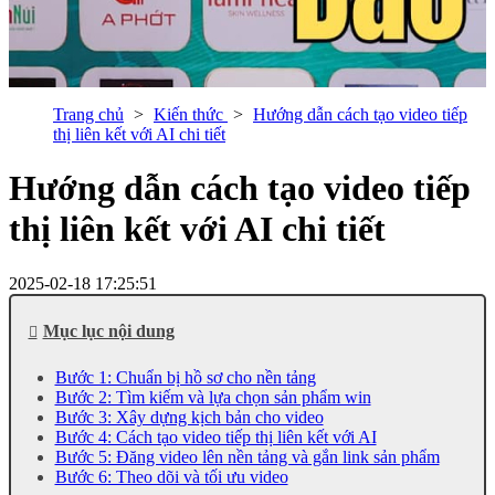
Trang chủ
Kiến thức
Hướng dẫn cách tạo video tiếp
thị liên kết với AI chi tiết
Hướng dẫn cách tạo video tiếp
thị liên kết với AI chi tiết
2025-02-18 17:25:51
Mục lục nội dung
Bước 1: Chuẩn bị hồ sơ cho nền tảng
Bước 2: Tìm kiếm và lựa chọn sản phẩm win
Bước 3: Xây dựng kịch bản cho video
Bước 4: Cách tạo video tiếp thị liên kết với AI
Bước 5: Đăng video lên nền tảng và gắn link sản phẩm
Bước 6: Theo dõi và tối ưu video