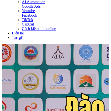
AI Automation
Google Ads
Youtube
Facebook
TikTok
CapCut
Cách kiếm tiền online
Liên hệ
Tác giả