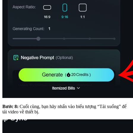
Bước 8:
Cuối cùng, bạn hãy nhấn vào biểu tượng “Tải xuống” để
tải video về thiết bị.