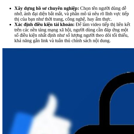
Xây dựng hồ sơ chuyên nghiệp:
Chọn tên người dùng dễ
nhớ, ảnh đại diện bắt mắt, và phần mô tả nêu rõ lĩnh vực tiếp
thị của bạn như thời trang, công nghệ, hay ẩm thực.
Xác định điều kiện tài khoản:
Để làm video tiếp thị liên kết
trên các nền tảng mạng xã hội, người dùng cần đáp ứng một
số điều kiện nhất định như số lượng người theo dõi tối thiểu,
khả năng gắn link và tuân thủ chính sách nội dung.