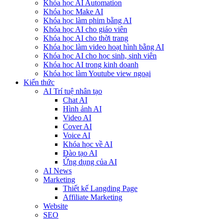
Khóa học AI Automation
Khóa học Make AI
Khóa học làm phim bằng AI
Khóa học AI cho giáo viên
Khóa học AI cho thời trang
Khóa học làm video hoạt hình bằng AI
Khóa học AI cho học sinh, sinh viên
Khóa hoc AI trong kinh doanh
Khóa học làm Youtube view ngoại
Kiến thức
AI Trí tuệ nhân tạo
Chat AI
Hình ảnh AI
Video AI
Cover AI
Voice AI
Khóa học về AI
Đào tạo AI
Ứng dụng của AI
AI News
Marketing
Thiết kế Langding Page
Affiliate Marketing
Website
SEO