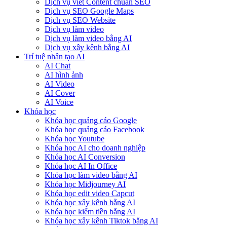
Dịch vụ viết Content chuẩn SEO
Dịch vụ SEO Google Maps
Dịch vụ SEO Website
Dịch vụ làm video
Dịch vụ làm video bằng AI
Dịch vụ xây kênh bằng AI
Trí tuệ nhân tạo AI
AI Chat
AI hình ảnh
AI Video
AI Cover
AI Voice
Khóa học
Khóa học quảng cáo Google
Khóa học quảng cáo Facebook
Khóa học Youtube
Khóa học AI cho doanh nghiệp
Khóa học AI Conversion
Khóa học AI In Office
Khóa học làm video bằng AI
Khóa học Midjourney AI
Khóa học edit video Capcut
Khóa học xây kênh bằng AI
Khóa học kiếm tiền bằng AI
Khóa học xây kênh Tiktok bằng AI