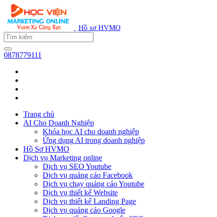
Hồ sơ HVMO
0878779111
Trang chủ
AI Cho Doanh Nghiệp
Khóa học AI cho doanh nghiệp
Ứng dụng AI trong doanh nghiệp
Hồ Sơ HVMO
Dịch vụ Marketing online
Dịch vụ SEO Youtube
Dịch vụ quảng cáo Facebook
Dịch vụ chạy quảng cáo Youtube
Dịch vụ thiết kế Website
Dịch vụ thiết kế Landing Page
Dịch vụ quảng cáo Google