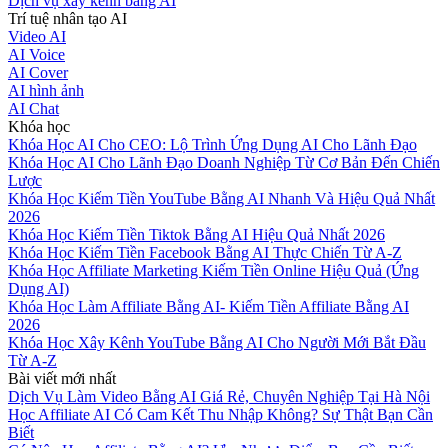
Dịch vụ xây kênh bằng AI
Trí tuệ nhân tạo AI
Video AI
AI Voice
AI Cover
AI hình ảnh
AI Chat
Khóa học
Khóa Học AI Cho CEO: Lộ Trình Ứng Dụng AI Cho Lãnh Đạo
Khóa Học AI Cho Lãnh Đạo Doanh Nghiệp Từ Cơ Bản Đến Chiến
Lược
Khóa Học Kiếm Tiền YouTube Bằng AI Nhanh Và Hiệu Quả Nhất
2026
Khóa Học Kiếm Tiền Tiktok Bằng AI Hiệu Quả Nhất 2026
Khóa Học Kiếm Tiền Facebook Bằng AI Thực Chiến Từ A-Z
Khóa Học Affiliate Marketing Kiếm Tiền Online Hiệu Quả (Ứng
Dụng AI)
Khóa Học Làm Affiliate Bằng AI- Kiếm Tiền Affiliate Bằng AI
2026
Khóa Học Xây Kênh YouTube Bằng AI Cho Người Mới Bắt Đầu
Từ A-Z
Bài viết mới nhất
Dịch Vụ Làm Video Bằng AI Giá Rẻ, Chuyên Nghiệp Tại Hà Nội
Học Affiliate AI Có Cam Kết Thu Nhập Không? Sự Thật Bạn Cần
Biết