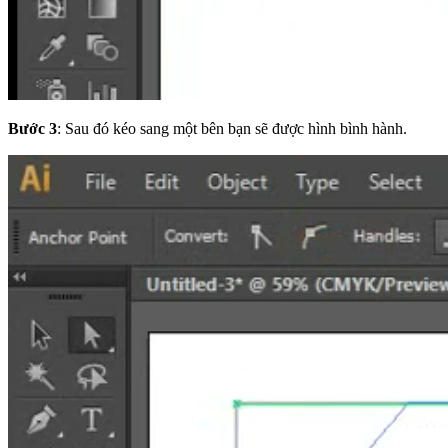
Bước 3
: Sau đó kéo sang một bên bạn sẽ được hình bình hành.