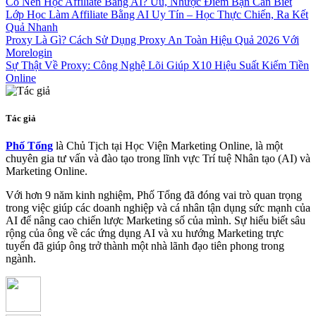
Có Nên Học Affiliate Bằng AI? Ưu, Nhược Điểm Bạn Cần Biết
Lớp Học Làm Affiliate Bằng AI Uy Tín – Học Thực Chiến, Ra Kết
Quả Nhanh
Proxy Là Gì? Cách Sử Dụng Proxy An Toàn Hiệu Quả 2026 Với
Morelogin
Sự Thật Về Proxy: Công Nghệ Lõi Giúp X10 Hiệu Suất Kiếm Tiền
Online
Tác giả
Phố Tổng
là Chủ Tịch tại Học Viện Marketing Online, là một
chuyên gia tư vấn và đào tạo trong lĩnh vực Trí tuệ Nhân tạo (AI) và
Marketing Online.
Với hơn 9 năm kinh nghiệm, Phố Tổng đã đóng vai trò quan trọng
trong việc giúp các doanh nghiệp và cá nhân tận dụng sức mạnh của
AI để nâng cao chiến lược Marketing số của mình. Sự hiểu biết sâu
rộng của ông về các ứng dụng AI và xu hướng Marketing trực
tuyến đã giúp ông trở thành một nhà lãnh đạo tiên phong trong
ngành.