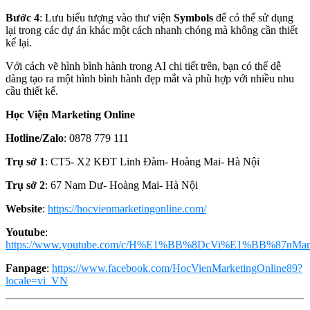
Bước 4
: Lưu biểu tượng vào thư viện
Symbols
để có thể sử dụng
lại trong các dự án khác một cách nhanh chóng mà không cần thiết
kế lại.
Với cách vẽ hình bình hành trong AI chi tiết trên, bạn có thể dễ
dàng tạo ra một hình bình hành đẹp mắt và phù hợp với nhiều nhu
cầu thiết kế.
Học Viện Marketing Online
Hotline/Zalo
: 0878 779 111
Trụ sở 1
: CT5- X2 KĐT Linh Đàm- Hoàng Mai- Hà Nội
Trụ sở 2
: 67 Nam Dư- Hoàng Mai- Hà Nội
Website
:
https://hocvienmarketingonline.com/
Youtube
:
https://www.youtube.com/c/H%E1%BB%8DcVi%E1%BB%87nMark
Fanpage
:
https://www.facebook.com/HocVienMarketingOnline89?
locale=vi_VN