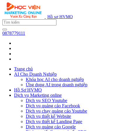
Hồ sơ HVMO
0878779111
Trang chủ
AI Cho Doanh Nghiệp
Khóa học AI cho doanh nghiệp
Ứng dụng AI trong doanh nghiệp
Hồ Sơ HVMO
Dịch vụ Marketing online
Dịch vụ SEO Youtube
Dịch vụ quảng cáo Facebook
Dịch vụ chạy quảng cáo Youtube
Dịch vụ thiết kế Website
Dịch vụ thiết kế Landing Page
Dịch vụ quảng cáo Google