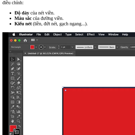
điều chỉnh:
Độ dày
của nét viền.
Màu sắc
của đường viền.
Kiểu nét
(liền, đứt nét, gạch ngang...).