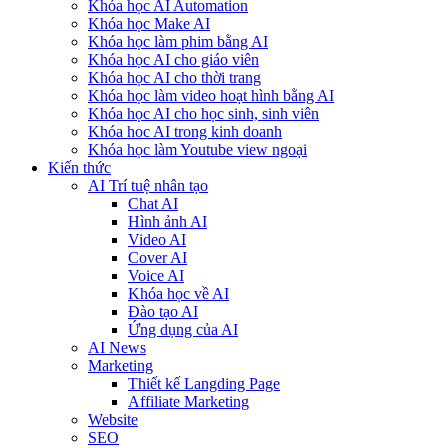
Khóa học AI Automation
Khóa học Make AI
Khóa học làm phim bằng AI
Khóa học AI cho giáo viên
Khóa học AI cho thời trang
Khóa học làm video hoạt hình bằng AI
Khóa học AI cho học sinh, sinh viên
Khóa hoc AI trong kinh doanh
Khóa học làm Youtube view ngoại
Kiến thức
AI Trí tuệ nhân tạo
Chat AI
Hình ảnh AI
Video AI
Cover AI
Voice AI
Khóa học về AI
Đào tạo AI
Ứng dụng của AI
AI News
Marketing
Thiết kế Langding Page
Affiliate Marketing
Website
SEO