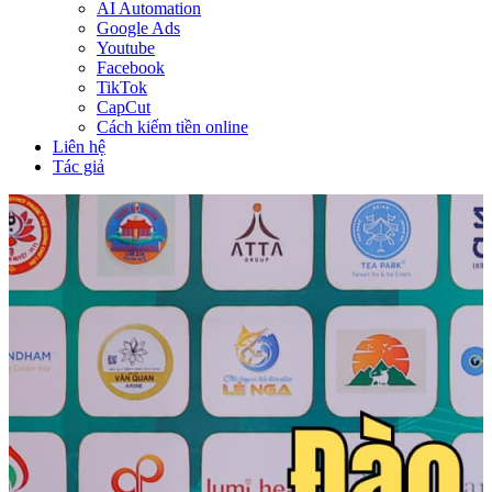
AI Automation
Google Ads
Youtube
Facebook
TikTok
CapCut
Cách kiếm tiền online
Liên hệ
Tác giả