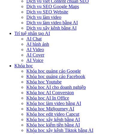
Dịch vụ viết Content chuẩn SEO
Dịch vụ SEO Google Maps
Dịch vụ SEO Website
Dịch vụ làm video
Dịch vụ làm video bằng AI
Dịch vụ xây kênh bằng AI
Trí tuệ nhân tạo AI
AI Chat
AI hình ảnh
AI Video
AI Cover
AI Voice
Khóa học
Khóa học quảng cáo Google
Khóa học quảng cáo Facebook
Khóa học Youtube
Khóa học AI cho doanh nghiệp
Khóa học AI Conversion
Khóa học AI In Office
Khóa học làm video bằng AI
Khóa học Midjourney AI
Khóa học edit video Capcut
Khóa học xây kênh bằng AI
Khóa học kiếm tiền bằng AI
Khóa học xây kênh Tiktok bằng AI