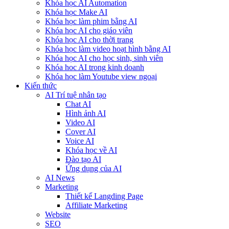
Khóa học AI Automation
Khóa học Make AI
Khóa học làm phim bằng AI
Khóa học AI cho giáo viên
Khóa học AI cho thời trang
Khóa học làm video hoạt hình bằng AI
Khóa học AI cho học sinh, sinh viên
Khóa hoc AI trong kinh doanh
Khóa học làm Youtube view ngoại
Kiến thức
AI Trí tuệ nhân tạo
Chat AI
Hình ảnh AI
Video AI
Cover AI
Voice AI
Khóa học về AI
Đào tạo AI
Ứng dụng của AI
AI News
Marketing
Thiết kế Langding Page
Affiliate Marketing
Website
SEO