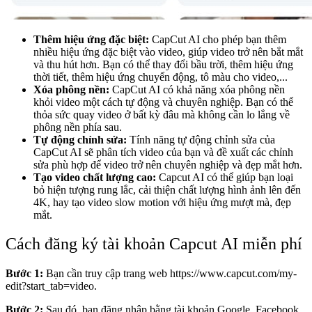
Thêm hiệu ứng đặc biệt:
CapCut AI cho phép bạn thêm
nhiều hiệu ứng đặc biệt vào video, giúp video trở nên bắt mắt
và thu hút hơn. Bạn có thể thay đổi bầu trời, thêm hiệu ứng
thời tiết, thêm hiệu ứng chuyển động, tô màu cho video,...
Xóa phông nền:
CapCut AI có khả năng xóa phông nền
khỏi video một cách tự động và chuyên nghiệp. Bạn có thể
thỏa sức quay video ở bất kỳ đâu mà không cần lo lắng về
phông nền phía sau.
Tự động chỉnh sửa:
Tính năng tự động chỉnh sửa của
CapCut AI sẽ phân tích video của bạn và đề xuất các chỉnh
sửa phù hợp để video trở nên chuyên nghiệp và đẹp mắt hơn.
Tạo video chất lượng cao:
Capcut AI có thể giúp bạn loại
bỏ hiện tượng rung lắc, cải thiện chất lượng hình ảnh lên đến
4K, hay tạo video slow motion với hiệu ứng mượt mà, đẹp
mắt.
Cách đăng ký tài khoản Capcut AI miễn phí
Bước 1:
Bạn cần truy cập trang web
https://www.capcut.com/my-
edit?start_tab=video.
Bước 2:
Sau đó, bạn đăng nhập bằng tài khoản Google, Facebook