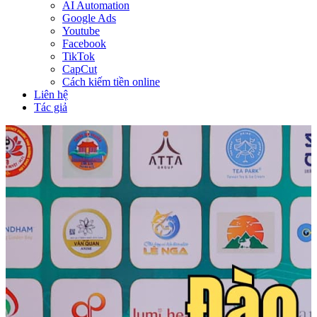
AI Automation
Google Ads
Youtube
Facebook
TikTok
CapCut
Cách kiếm tiền online
Liên hệ
Tác giả