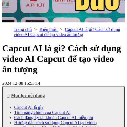
Trang chủ
Kiến thức
Capcut AI là gì? Cách sử dụng
video AI Capcut để tạo video ấn tượng
Capcut AI là gì? Cách sử dụng
video AI Capcut để tạo video
ấn tượng
2024-12-08 15:53:14
Mục lục nội dung
Capcut AI là gì?
Tính năng chính của Capcut AI
Cách đăng ký tài khoản Capcut AI miễn phí
Hướng dẫn cách sử dụng Capcut AI tạo video