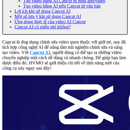
Tạo video bằng AI Capcut từ hình ảnh/video
Tạo video bằng AI trên Capcut từ văn bản
Lợi ích khi sử dụng Capcut AI
Một số lưu ý khi sử dụng Capcut AI
Ứng dụng thực tế của video AI Capcut
Capcut AI có miễn phí không?
Capcut là ứng dụng chỉnh sửa video quen thuộc với giới trẻ, nay đã
tích hợp công nghệ AI để nâng tầm trải nghiệm chỉnh sửa và sáng
tạo video. Với
Capcut AI
, người dùng có thể tạo ra những video
chuyên nghiệp một cách dễ dàng và nhanh chóng. Để giúp bạn làm
được điều đó, HVMO sẽ giới thiệu chi tiết về tính năng mới của
công cụ này ngay sau đây!