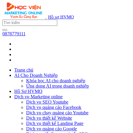
Hồ sơ HVMO
0878779111
Trang chủ
AI Cho Doanh Nghiệp
Khóa học AI cho doanh nghiệp
Ứng dụng AI trong doanh nghiệp
Hồ Sơ HVMO
Dịch vụ Marketing online
Dịch vụ SEO Youtube
Dịch vụ quảng cáo Facebook
Dịch vụ chạy quảng cáo Youtube
Dịch vụ thiết kế Website
Dịch vụ thiết kế Landing Page
Dịch vụ quảng cáo Google