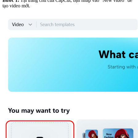
Bước 1:
Tại trang chủ của CapCut, bạn nhấp vào “New video” để
tạo video mới.