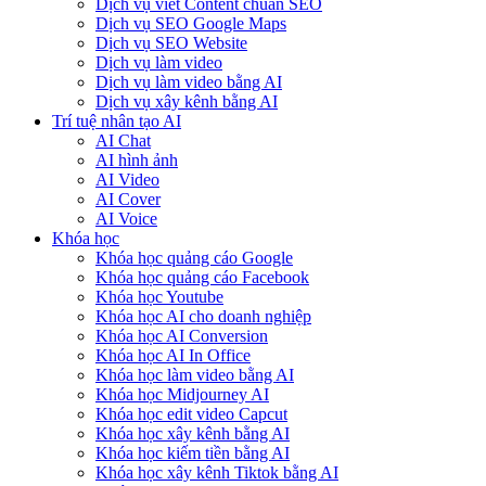
Dịch vụ viết Content chuẩn SEO
Dịch vụ SEO Google Maps
Dịch vụ SEO Website
Dịch vụ làm video
Dịch vụ làm video bằng AI
Dịch vụ xây kênh bằng AI
Trí tuệ nhân tạo AI
AI Chat
AI hình ảnh
AI Video
AI Cover
AI Voice
Khóa học
Khóa học quảng cáo Google
Khóa học quảng cáo Facebook
Khóa học Youtube
Khóa học AI cho doanh nghiệp
Khóa học AI Conversion
Khóa học AI In Office
Khóa học làm video bằng AI
Khóa học Midjourney AI
Khóa học edit video Capcut
Khóa học xây kênh bằng AI
Khóa học kiếm tiền bằng AI
Khóa học xây kênh Tiktok bằng AI