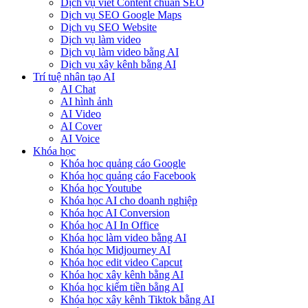
Dịch vụ viết Content chuẩn SEO
Dịch vụ SEO Google Maps
Dịch vụ SEO Website
Dịch vụ làm video
Dịch vụ làm video bằng AI
Dịch vụ xây kênh bằng AI
Trí tuệ nhân tạo AI
AI Chat
AI hình ảnh
AI Video
AI Cover
AI Voice
Khóa học
Khóa học quảng cáo Google
Khóa học quảng cáo Facebook
Khóa học Youtube
Khóa học AI cho doanh nghiệp
Khóa học AI Conversion
Khóa học AI In Office
Khóa học làm video bằng AI
Khóa học Midjourney AI
Khóa học edit video Capcut
Khóa học xây kênh bằng AI
Khóa học kiếm tiền bằng AI
Khóa học xây kênh Tiktok bằng AI