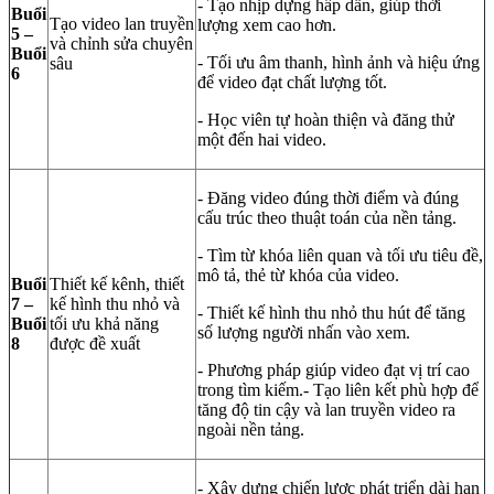
- Tạo nhịp dựng hấp dẫn, giúp thời
Buổi
Tạo video lan truyền
lượng xem cao hơn.
5 –
và chỉnh sửa chuyên
Buổi
- Tối ưu âm thanh, hình ảnh và hiệu ứng
sâu
6
để video đạt chất lượng tốt.
- Học viên tự hoàn thiện và đăng thử
một đến hai video.
- Đăng video đúng thời điểm và đúng
cấu trúc theo thuật toán của nền tảng.
- Tìm từ khóa liên quan và tối ưu tiêu đề,
mô tả, thẻ từ khóa của video.
Buổi
Thiết kế kênh, thiết
7 –
kế hình thu nhỏ và
- Thiết kế hình thu nhỏ thu hút để tăng
Buổi
tối ưu khả năng
số lượng người nhấn vào xem.
8
được đề xuất
- Phương pháp giúp video đạt vị trí cao
trong tìm kiếm.- Tạo liên kết phù hợp để
tăng độ tin cậy và lan truyền video ra
ngoài nền tảng.
- Xây dựng chiến lược phát triển dài hạn