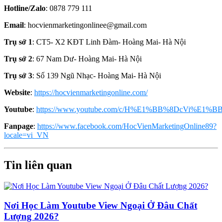
Hotline/Zalo
: 0878 779 111
Email
: hocvienmarketingonlinee@gmail.com
Trụ sở 1
: CT5- X2 KĐT Linh Đàm- Hoàng Mai- Hà Nội
Trụ sở 2
: 67 Nam Dư- Hoàng Mai- Hà Nội
Trụ sở 3
: Số 139 Ngũ Nhạc- Hoàng Mai- Hà Nội
Website
:
https://hocvienmarketingonline.com/
Youtube
:
https://www.youtube.com/c/H%E1%BB%8DcVi%E1%BB
Fanpage
:
https://www.facebook.com/HocVienMarketingOnline89?
locale=vi_VN
Tin liên quan
Nơi Học Làm Youtube View Ngoại Ở Đâu Chất
Lượng 2026?