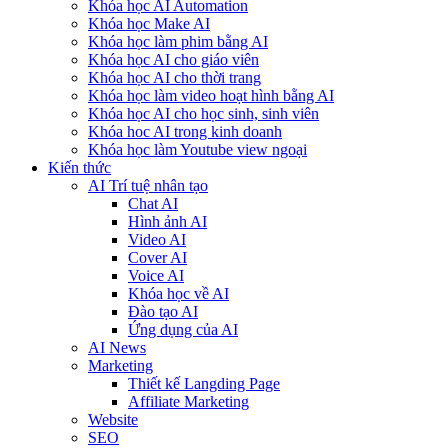
Khóa học AI Automation
Khóa học Make AI
Khóa học làm phim bằng AI
Khóa học AI cho giáo viên
Khóa học AI cho thời trang
Khóa học làm video hoạt hình bằng AI
Khóa học AI cho học sinh, sinh viên
Khóa hoc AI trong kinh doanh
Khóa học làm Youtube view ngoại
Kiến thức
AI Trí tuệ nhân tạo
Chat AI
Hình ảnh AI
Video AI
Cover AI
Voice AI
Khóa học về AI
Đào tạo AI
Ứng dụng của AI
AI News
Marketing
Thiết kế Langding Page
Affiliate Marketing
Website
SEO