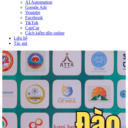
AI Automation
Google Ads
Youtube
Facebook
TikTok
CapCut
Cách kiếm tiền online
Liên hệ
Tác giả