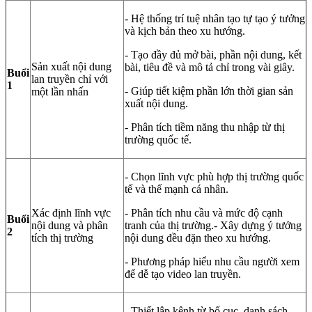
- Hệ thống trí tuệ nhân tạo tự tạo ý tưởng
và kịch bản theo xu hướng.
- Tạo đầy đủ mở bài, phần nội dung, kết
Sản xuất nội dung
bài, tiêu đề và mô tả chỉ trong vài giây.
Buổi
lan truyền chỉ với
1
- Giúp tiết kiệm phần lớn thời gian sản
một lần nhấn
xuất nội dung.
- Phân tích tiềm năng thu nhập từ thị
trường quốc tế.
- Chọn lĩnh vực phù hợp thị trường quốc
tế và thế mạnh cá nhân.
Xác định lĩnh vực
- Phân tích nhu cầu và mức độ cạnh
Buổi
nội dung và phân
tranh của thị trường.- Xây dựng ý tưởng
2
tích thị trường
nội dung đều đặn theo xu hướng.
- Phương pháp hiểu nhu cầu người xem
để dễ tạo video lan truyền.
- Thiết lập kênh từ bố cục, danh sách