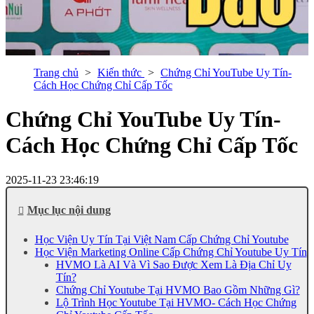
Trang chủ
Kiến thức
Chứng Chỉ YouTube Uy Tín-
Cách Học Chứng Chỉ Cấp Tốc
Chứng Chỉ YouTube Uy Tín-
Cách Học Chứng Chỉ Cấp Tốc
2025-11-23 23:46:19
Mục lục nội dung
Học Viện Uy Tín Tại Việt Nam Cấp Chứng Chỉ Youtube
Học Viện Marketing Online Cấp Chứng Chỉ Youtube Uy Tín
HVMO Là AI Và Vì Sao Được Xem Là Địa Chỉ Uy
Tín?
Chứng Chỉ Youtube Tại HVMO Bao Gồm Những Gì?
Lộ Trình Học Youtube Tại HVMO- Cách Học Chứng