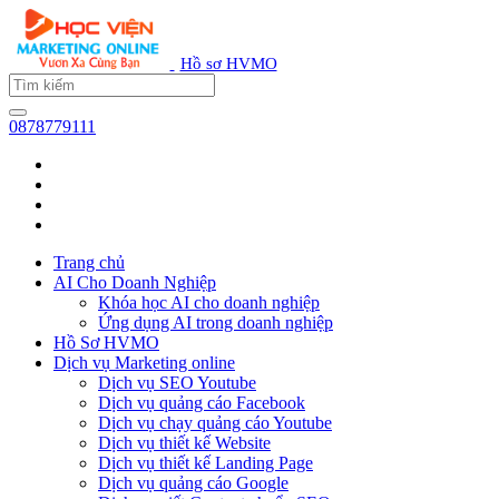
Hồ sơ HVMO
0878779111
Trang chủ
AI Cho Doanh Nghiệp
Khóa học AI cho doanh nghiệp
Ứng dụng AI trong doanh nghiệp
Hồ Sơ HVMO
Dịch vụ Marketing online
Dịch vụ SEO Youtube
Dịch vụ quảng cáo Facebook
Dịch vụ chạy quảng cáo Youtube
Dịch vụ thiết kế Website
Dịch vụ thiết kế Landing Page
Dịch vụ quảng cáo Google