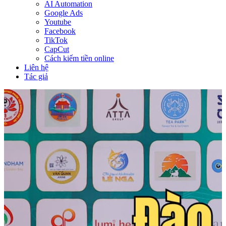
AI Automation
Google Ads
Youtube
Facebook
TikTok
CapCut
Cách kiếm tiền online
Liên hệ
Tác giả