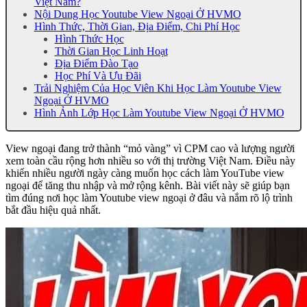
Việt Nam?
Nội Dung Học Youtube View Ngoại Ở HVMO
Hình Thức, Thời Gian, Địa Điểm, Chi Phí Học
Hình Thức Học
Thời Gian Học Linh Hoạt
Địa Điểm Đào Tạo
Học Phí Và Ưu Đãi
Trải Nghiệm Của Học Viên Khi Học Làm Youtube View
Ngoại Ở HVMO
Hình Ảnh Lớp Học Làm Youtube View Ngoại Ở HVMO
View ngoại đang trở thành “mỏ vàng” vì CPM cao và lượng người
xem toàn cầu rộng hơn nhiều so với thị trường Việt Nam. Điều này
khiến nhiều người ngày càng muốn học cách làm YouTube view
ngoại để tăng thu nhập và mở rộng kênh. Bài viết này sẽ giúp bạn
tìm đúng nơi học làm Youtube view ngoại ở đâu và nắm rõ lộ trình
bắt đầu hiệu quả nhất.