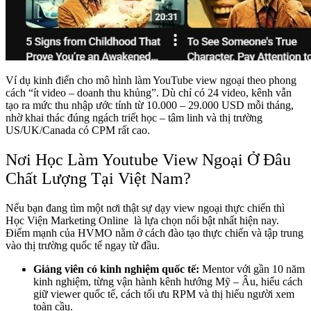
Ví dụ kinh điển cho mô hình làm YouTube view ngoại theo phong
cách “ít video – doanh thu khủng”. Dù chỉ có 24 video, kênh vẫn
tạo ra mức thu nhập ước tính từ 10.000 – 29.000 USD mỗi tháng,
nhờ khai thác đúng ngách triết học – tâm linh và thị trường
US/UK/Canada có CPM rất cao.
Nơi Học Làm Youtube View Ngoại Ở Đâu
Chất Lượng Tại Việt Nam?
Nếu bạn đang tìm một nơi thật sự dạy view ngoại thực chiến thì
Học Viện Marketing Online là lựa chọn nổi bật nhất hiện nay.
Điểm mạnh của HVMO nằm ở cách đào tạo thực chiến và tập trung
vào thị trường quốc tế ngay từ đầu.
Giảng viên có kinh nghiệm quốc tế:
Mentor với gần 10 năm
kinh nghiệm, từng vận hành kênh hướng Mỹ – Âu, hiểu cách
giữ viewer quốc tế, cách tối ưu RPM và thị hiếu người xem
toàn cầu.