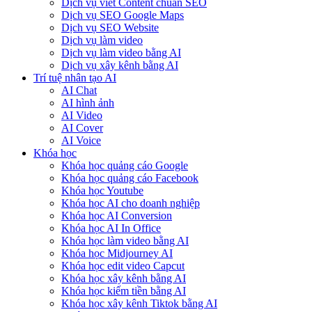
Dịch vụ viết Content chuẩn SEO
Dịch vụ SEO Google Maps
Dịch vụ SEO Website
Dịch vụ làm video
Dịch vụ làm video bằng AI
Dịch vụ xây kênh bằng AI
Trí tuệ nhân tạo AI
AI Chat
AI hình ảnh
AI Video
AI Cover
AI Voice
Khóa học
Khóa học quảng cáo Google
Khóa học quảng cáo Facebook
Khóa học Youtube
Khóa học AI cho doanh nghiệp
Khóa học AI Conversion
Khóa học AI In Office
Khóa học làm video bằng AI
Khóa học Midjourney AI
Khóa học edit video Capcut
Khóa học xây kênh bằng AI
Khóa học kiếm tiền bằng AI
Khóa học xây kênh Tiktok bằng AI