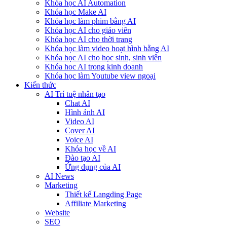
Khóa học AI Automation
Khóa học Make AI
Khóa học làm phim bằng AI
Khóa học AI cho giáo viên
Khóa học AI cho thời trang
Khóa học làm video hoạt hình bằng AI
Khóa học AI cho học sinh, sinh viên
Khóa hoc AI trong kinh doanh
Khóa học làm Youtube view ngoại
Kiến thức
AI Trí tuệ nhân tạo
Chat AI
Hình ảnh AI
Video AI
Cover AI
Voice AI
Khóa học về AI
Đào tạo AI
Ứng dụng của AI
AI News
Marketing
Thiết kế Langding Page
Affiliate Marketing
Website
SEO