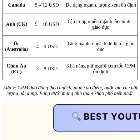
Canada
5 – 12 USD
Đa dạng ngành, lượng xem ổn định
Tập trung nhiều ngành tài chính –
Anh (UK)
5 – 10 USD
giáo dục
Úc
Tăng mạnh ở ngách du lịch – giáo
4 – 9 USD
(Australia)
dục
Châu Âu
Khả năng giữ người xem tốt, CPM
3 – 8 USD
(EU)
ổn định
Lưu ý: CPM dao động theo ngách, mùa cao điểm, quốc gia và chất
lượng nội dung. Bảng dưới mang tính tham khảo phổ biến nhất.