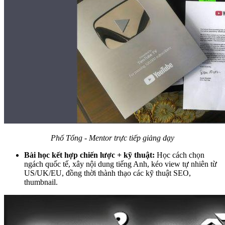
Phố Tổng - Mentor trực tiếp giảng dạy
Bài học kết hợp chiến lược + kỹ thuật:
Học cách chọn
ngách quốc tế, xây nội dung tiếng Anh, kéo view tự nhiên từ
US/UK/EU, đồng thời thành thạo các kỹ thuật SEO,
thumbnail.