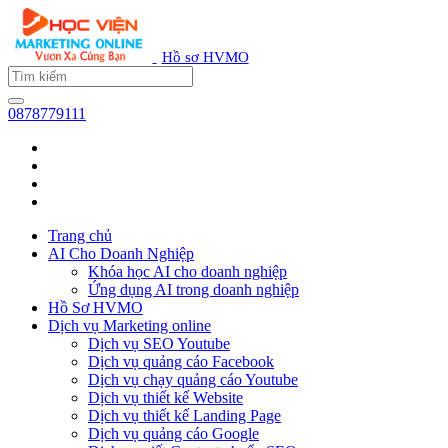
Hồ sơ HVMO
0878779111
Trang chủ
AI Cho Doanh Nghiệp
Khóa học AI cho doanh nghiệp
Ứng dụng AI trong doanh nghiệp
Hồ Sơ HVMO
Dịch vụ Marketing online
Dịch vụ SEO Youtube
Dịch vụ quảng cáo Facebook
Dịch vụ chạy quảng cáo Youtube
Dịch vụ thiết kế Website
Dịch vụ thiết kế Landing Page
Dịch vụ quảng cáo Google