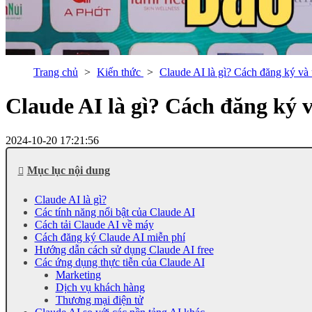
Trang chủ
Kiến thức
Claude AI là gì? Cách đăng ký và
Claude AI là gì? Cách đăng ký 
2024-10-20 17:21:56
Mục lục nội dung
Claude AI là gì?
Các tính năng nổi bật của Claude AI
Cách tải Claude AI về máy
Cách đăng ký Claude AI miễn phí
Hướng dẫn cách sử dụng Claude AI free
Các ứng dụng thực tiễn của Claude AI
Marketing
Dịch vụ khách hàng
Thương mại điện tử