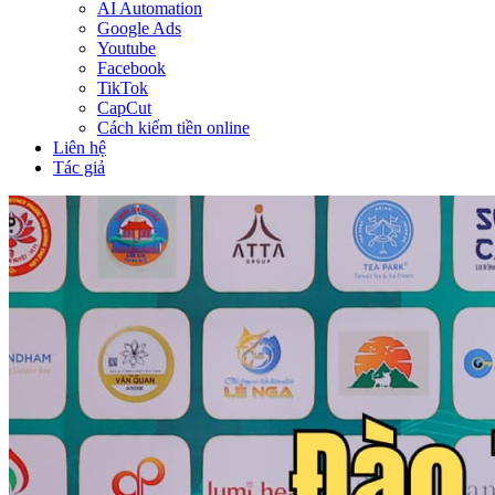
AI Automation
Google Ads
Youtube
Facebook
TikTok
CapCut
Cách kiếm tiền online
Liên hệ
Tác giả