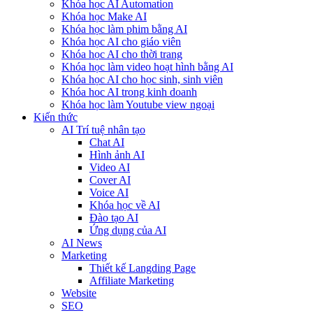
Khóa học AI Automation
Khóa học Make AI
Khóa học làm phim bằng AI
Khóa học AI cho giáo viên
Khóa học AI cho thời trang
Khóa học làm video hoạt hình bằng AI
Khóa học AI cho học sinh, sinh viên
Khóa hoc AI trong kinh doanh
Khóa học làm Youtube view ngoại
Kiến thức
AI Trí tuệ nhân tạo
Chat AI
Hình ảnh AI
Video AI
Cover AI
Voice AI
Khóa học về AI
Đào tạo AI
Ứng dụng của AI
AI News
Marketing
Thiết kế Langding Page
Affiliate Marketing
Website
SEO