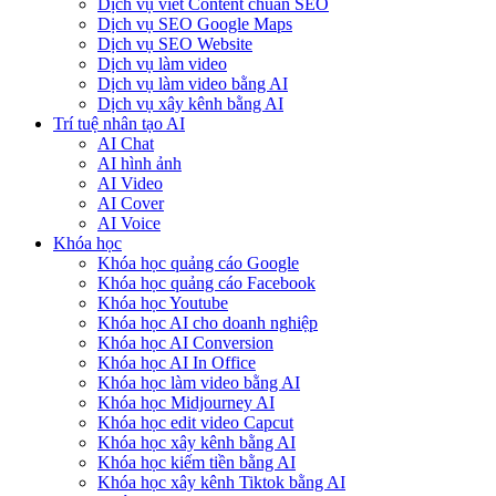
Dịch vụ viết Content chuẩn SEO
Dịch vụ SEO Google Maps
Dịch vụ SEO Website
Dịch vụ làm video
Dịch vụ làm video bằng AI
Dịch vụ xây kênh bằng AI
Trí tuệ nhân tạo AI
AI Chat
AI hình ảnh
AI Video
AI Cover
AI Voice
Khóa học
Khóa học quảng cáo Google
Khóa học quảng cáo Facebook
Khóa học Youtube
Khóa học AI cho doanh nghiệp
Khóa học AI Conversion
Khóa học AI In Office
Khóa học làm video bằng AI
Khóa học Midjourney AI
Khóa học edit video Capcut
Khóa học xây kênh bằng AI
Khóa học kiếm tiền bằng AI
Khóa học xây kênh Tiktok bằng AI