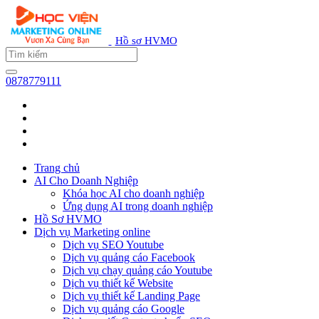
Hồ sơ HVMO
0878779111
Trang chủ
AI Cho Doanh Nghiệp
Khóa học AI cho doanh nghiệp
Ứng dụng AI trong doanh nghiệp
Hồ Sơ HVMO
Dịch vụ Marketing online
Dịch vụ SEO Youtube
Dịch vụ quảng cáo Facebook
Dịch vụ chạy quảng cáo Youtube
Dịch vụ thiết kế Website
Dịch vụ thiết kế Landing Page
Dịch vụ quảng cáo Google