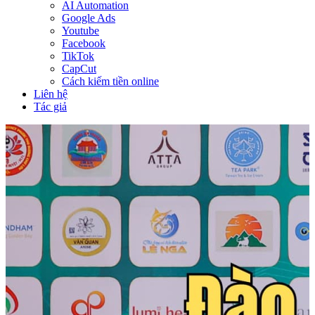
AI Automation
Google Ads
Youtube
Facebook
TikTok
CapCut
Cách kiếm tiền online
Liên hệ
Tác giả