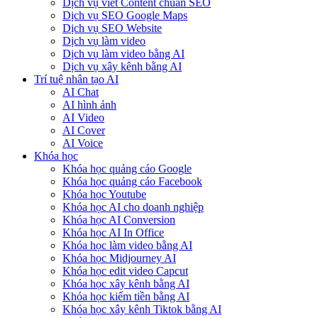
Dịch vụ viết Content chuẩn SEO
Dịch vụ SEO Google Maps
Dịch vụ SEO Website
Dịch vụ làm video
Dịch vụ làm video bằng AI
Dịch vụ xây kênh bằng AI
Trí tuệ nhân tạo AI
AI Chat
AI hình ảnh
AI Video
AI Cover
AI Voice
Khóa học
Khóa học quảng cáo Google
Khóa học quảng cáo Facebook
Khóa học Youtube
Khóa học AI cho doanh nghiệp
Khóa học AI Conversion
Khóa học AI In Office
Khóa học làm video bằng AI
Khóa học Midjourney AI
Khóa học edit video Capcut
Khóa học xây kênh bằng AI
Khóa học kiếm tiền bằng AI
Khóa học xây kênh Tiktok bằng AI