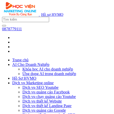
Hồ sơ HVMO
0878779111
Trang chủ
AI Cho Doanh Nghiệp
Khóa học AI cho doanh nghiệp
Ứng dụng AI trong doanh nghiệp
Hồ Sơ HVMO
Dịch vụ Marketing online
Dịch vụ SEO Youtube
Dịch vụ quảng cáo Facebook
Dịch vụ chạy quảng cáo Youtube
Dịch vụ thiết kế Website
Dịch vụ thiết kế Landing Page
Dịch vụ quảng cáo Google