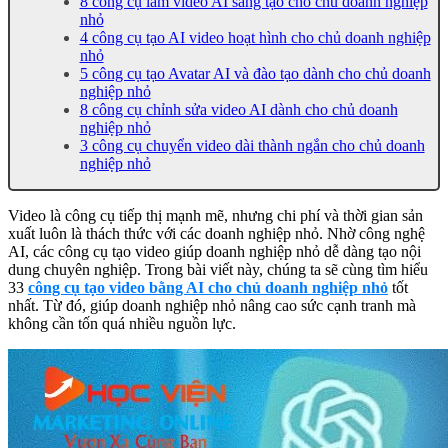
8 công cụ làm video AI sáng tạo cho chủ doanh nghiệp
nhỏ
4 công cụ tạo AI video hoạt hình cho chủ doanh nghiệp
nhỏ
5 công cụ tạo Avatar AI và đào tạo dành cho chủ doanh
nghiệp nhỏ
8 công cụ chỉnh sửa video AI dành cho chủ doanh
nghiệp nhỏ
3 công cụ chuyển video dài thành ngắn cho chủ doanh
nghiệp nhỏ
Video là công cụ tiếp thị mạnh mẽ, nhưng chi phí và thời gian sản
xuất luôn là thách thức với các doanh nghiệp nhỏ. Nhờ công nghệ
AI, các công cụ tạo video giúp doanh nghiệp nhỏ dễ dàng tạo nội
dung chuyên nghiệp. Trong bài viết này, chúng ta sẽ cùng tìm hiểu
33
công cụ tạo video bằng AI cho chủ doanh nghiệp nhỏ
tốt
nhất. Từ đó, giúp doanh nghiệp nhỏ nâng cao sức cạnh tranh mà
không cần tốn quá nhiều nguồn lực.