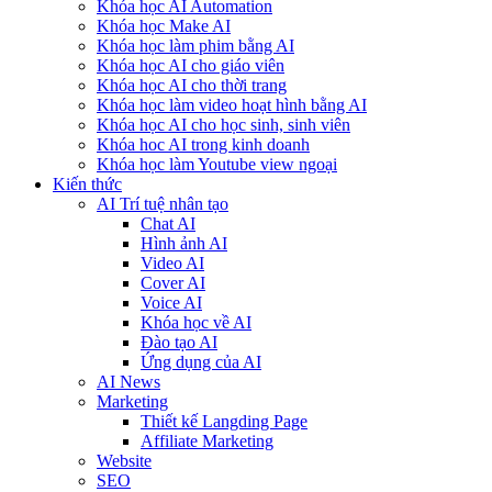
Khóa học AI Automation
Khóa học Make AI
Khóa học làm phim bằng AI
Khóa học AI cho giáo viên
Khóa học AI cho thời trang
Khóa học làm video hoạt hình bằng AI
Khóa học AI cho học sinh, sinh viên
Khóa hoc AI trong kinh doanh
Khóa học làm Youtube view ngoại
Kiến thức
AI Trí tuệ nhân tạo
Chat AI
Hình ảnh AI
Video AI
Cover AI
Voice AI
Khóa học về AI
Đào tạo AI
Ứng dụng của AI
AI News
Marketing
Thiết kế Langding Page
Affiliate Marketing
Website
SEO