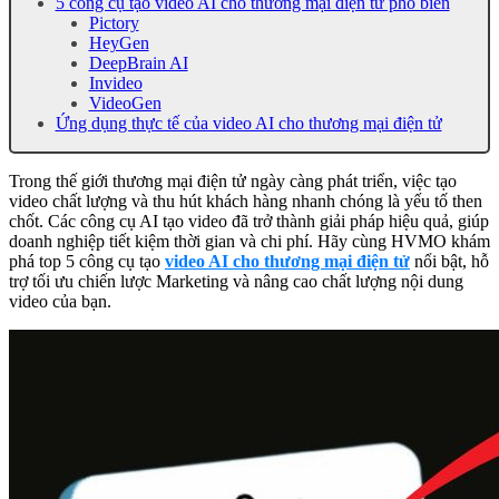
5 công cụ tạo video AI cho thương mại điện tử phổ biến
Pictory
HeyGen
DeepBrain AI
Invideo
VideoGen
Ứng dụng thực tế của video AI cho thương mại điện tử
Trong thế giới thương mại điện tử ngày càng phát triển, việc tạo
video chất lượng và thu hút khách hàng nhanh chóng là yếu tố then
chốt. Các công cụ AI tạo video đã trở thành giải pháp hiệu quả, giúp
doanh nghiệp tiết kiệm thời gian và chi phí. Hãy cùng HVMO khám
phá top 5 công cụ tạo
video AI cho thương mại điện tử
nổi bật, hỗ
trợ tối ưu chiến lược Marketing và nâng cao chất lượng nội dung
video của bạn.