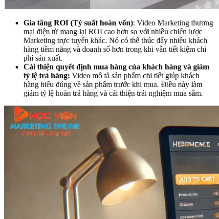
Gia tăng ROI (Tỷ suất hoàn vốn)
: Video Marketing thương
mại điện tử mang lại ROI cao hơn so với nhiều chiến lược
Marketing trực tuyến khác. Nó có thể thúc đẩy nhiều khách
hàng tiềm năng và doanh số hơn trong khi vẫn tiết kiệm chi
phí sản xuất.
Cải thiện quyết định mua hàng của khách hàng và giảm
tỷ lệ trả hàng:
Video mô tả sản phẩm chi tiết giúp khách
hàng hiểu đúng về sản phẩm trước khi mua. Điều này làm
giảm tỷ lệ hoàn trả hàng và cải thiện trải nghiệm mua sắm.