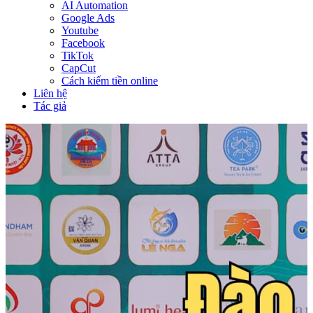
AI Automation
Google Ads
Youtube
Facebook
TikTok
CapCut
Cách kiếm tiền online
Liên hệ
Tác giả