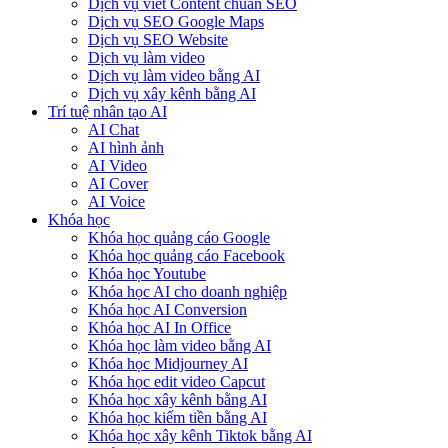
Dịch vụ viết Content chuẩn SEO
Dịch vụ SEO Google Maps
Dịch vụ SEO Website
Dịch vụ làm video
Dịch vụ làm video bằng AI
Dịch vụ xây kênh bằng AI
Trí tuệ nhân tạo AI
AI Chat
AI hình ảnh
AI Video
AI Cover
AI Voice
Khóa học
Khóa học quảng cáo Google
Khóa học quảng cáo Facebook
Khóa học Youtube
Khóa học AI cho doanh nghiệp
Khóa học AI Conversion
Khóa học AI In Office
Khóa học làm video bằng AI
Khóa học Midjourney AI
Khóa học edit video Capcut
Khóa học xây kênh bằng AI
Khóa học kiếm tiền bằng AI
Khóa học xây kênh Tiktok bằng AI