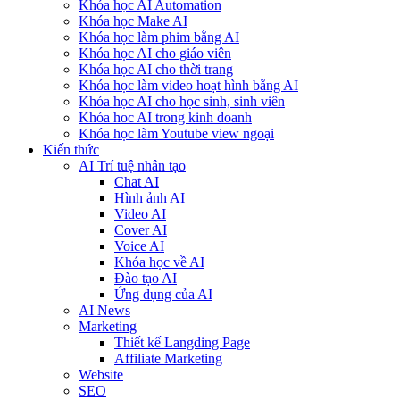
Khóa học AI Automation
Khóa học Make AI
Khóa học làm phim bằng AI
Khóa học AI cho giáo viên
Khóa học AI cho thời trang
Khóa học làm video hoạt hình bằng AI
Khóa học AI cho học sinh, sinh viên
Khóa hoc AI trong kinh doanh
Khóa học làm Youtube view ngoại
Kiến thức
AI Trí tuệ nhân tạo
Chat AI
Hình ảnh AI
Video AI
Cover AI
Voice AI
Khóa học về AI
Đào tạo AI
Ứng dụng của AI
AI News
Marketing
Thiết kế Langding Page
Affiliate Marketing
Website
SEO