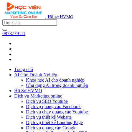
Hồ sơ HVMO
0878779111
Trang chủ
AI Cho Doanh Nghiệp
Khóa học AI cho doanh nghiệp
Ứng dụng AI trong doanh nghiệp
Hồ Sơ HVMO
Dịch vụ Marketing online
Dịch vụ SEO Youtube
Dịch vụ quảng cáo Facebook
Dịch vụ chạy quảng cáo Youtube
Dịch vụ thiết kế Website
Dịch vụ thiết kế Landing Page
Dịch vụ quảng cáo Google