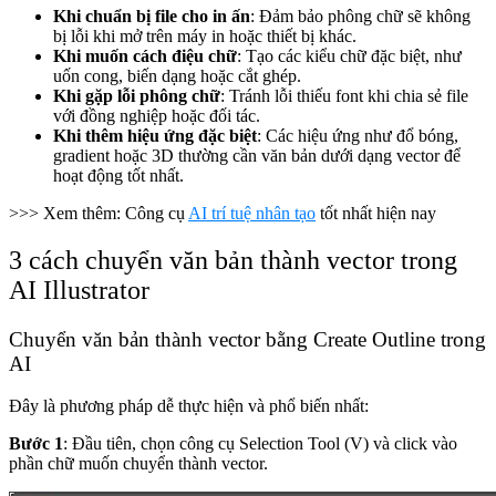
Khi chuẩn bị file cho in ấn
: Đảm bảo phông chữ sẽ không
bị lỗi khi mở trên máy in hoặc thiết bị khác.
Khi muốn cách điệu chữ
: Tạo các kiểu chữ đặc biệt, như
uốn cong, biến dạng hoặc cắt ghép.
Khi gặp lỗi phông chữ
: Tránh lỗi thiếu font khi chia sẻ file
với đồng nghiệp hoặc đối tác.
Khi thêm hiệu ứng đặc biệt
: Các hiệu ứng như đổ bóng,
gradient hoặc 3D thường cần văn bản dưới dạng vector để
hoạt động tốt nhất.
>>> Xem thêm: Công cụ
AI trí tuệ nhân tạo
tốt nhất hiện nay
3 cách chuyển văn bản thành vector trong
AI Illustrator
Chuyển văn bản thành vector bằng Create Outline trong
AI
Đây là phương pháp dễ thực hiện và phổ biến nhất:
Bước 1
: Đầu tiên, chọn công cụ Selection Tool (V) và click vào
phần chữ muốn chuyển thành vector.