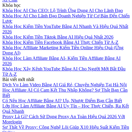
Khóa học
Khóa Học AI Cho CEO: Lộ Trình Ứng Dụng AI Cho Lãnh Đạo
Khóa Học AI Cho Lãnh Đạo Doanh Nghiệp Từ Cơ Bản Đến Chiến
Lược
Khóa Học Kiếm Tiền YouTube Bằng AI Nhanh Và Hiệu Quả Nhất
2026
Khóa Học Kiếm Tiền Tiktok Bằng AI Hiệu Quả Nhất 2026
Khóa Học Kiếm Tiền Facebook Bằng AI Thực Chiến Từ A-Z
Khóa Học Affiliate Marketing Kiếm Tiền Online Hiệu Quả (Ứng
Dụng AI)
Khóa Học Làm Affiliate Bằng AI- Kiếm Tiền Affiliate Bằng AI
2026
Khóa Học Xây Kênh YouTube Bằng AI Cho Người Mới Bắt Đầu
Từ A-Z
Bài viết mới nhất
Dịch Vụ Làm Video Bằng AI Giá Rẻ, Chuyên Nghiệp Tại Hà Nội
Học Affiliate AI Có Cam Kết Thu Nhập Không? Sự Thật Bạn Cần
Biết
Có Nên Học Affiliate Bằng AI? Ưu, Nhược Điểm Bạn Cần Biết
Lớp Học Làm Affiliate Bằng AI Uy Tín – Học Thực Chiến, Ra Kết
Quả Nhanh
Proxy Là Gì? Cách Sử Dụng Proxy An Toàn Hiệu Quả 2026 Với
Morelogin
Sự Thật Về Proxy: Công Nghệ Lõi Giúp X10 Hiệu Suất Kiếm Tiền