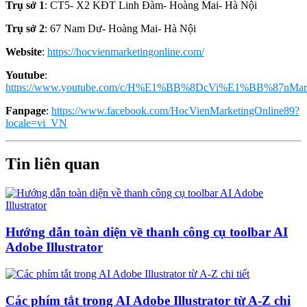
Trụ sở 1
: CT5- X2 KĐT Linh Đàm- Hoàng Mai- Hà Nội
Trụ sở 2
: 67 Nam Dư- Hoàng Mai- Hà Nội
Website
:
https://hocvienmarketingonline.com/
Youtube
:
https://www.youtube.com/c/H%E1%BB%8DcVi%E1%BB%87nMark
Fanpage
:
https://www.facebook.com/HocVienMarketingOnline89?
locale=vi_VN
Tin liên quan
Hướng dẫn toàn diện về thanh công cụ toolbar AI
Adobe Illustrator
Các phím tắt trong AI Adobe Illustrator từ A-Z chi