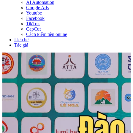
AI Automation
Google Ads
Youtube
Facebook
TikTok
CapCut
Cách kiếm tiền online
Liên hệ
Tác giả