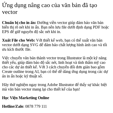
Ứng dụng nâng cao của văn bản đã tạo
vector
Chuẩn bị cho in ấn:
Đường viền vector giúp đảm bảo văn bản
hiển thị rõ nét khi in ấn. Bạn nên lưu file dưới định dạng PDF hoặc
EPS để giữ nguyên độ sắc nét khi in.
Xuất File cho Web:
Với thiết kế web, bạn có thể xuất văn bản
vector dưới dạng SVG để đảm bảo chất lượng hình ảnh cao và tối
ưu kích thước file.
Việc chuyển văn bản thành vector trong Illustrator là một kỹ năng
thiết yếu, giúp đảm bảo độ sắc nét, linh hoạt và tính thẩm mỹ cao
cho các dự án thiết kế. Với 3 cách chuyển đổi đơn giản bao gồm
Create outline trong AI, bạn có thể dễ dàng ứng dụng trong các dự
án in ấn hoặc kỹ thuật số.
Hãy thử nghiệm ngay trong Adobe Illustrator để thấy sự khác biệt
mà văn bản vector mang lại cho thiết kế của bạn!
Học Viện Marketing Online
Hotline/Zalo
: 0878 779 111