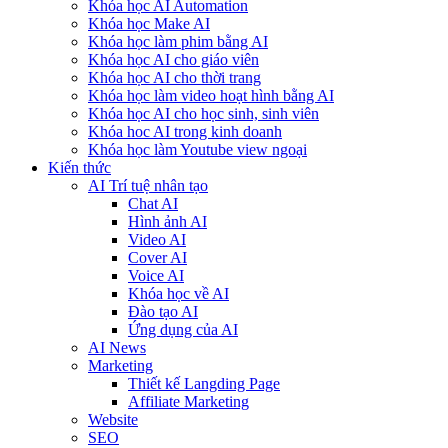
Khóa học AI Automation
Khóa học Make AI
Khóa học làm phim bằng AI
Khóa học AI cho giáo viên
Khóa học AI cho thời trang
Khóa học làm video hoạt hình bằng AI
Khóa học AI cho học sinh, sinh viên
Khóa hoc AI trong kinh doanh
Khóa học làm Youtube view ngoại
Kiến thức
AI Trí tuệ nhân tạo
Chat AI
Hình ảnh AI
Video AI
Cover AI
Voice AI
Khóa học về AI
Đào tạo AI
Ứng dụng của AI
AI News
Marketing
Thiết kế Langding Page
Affiliate Marketing
Website
SEO