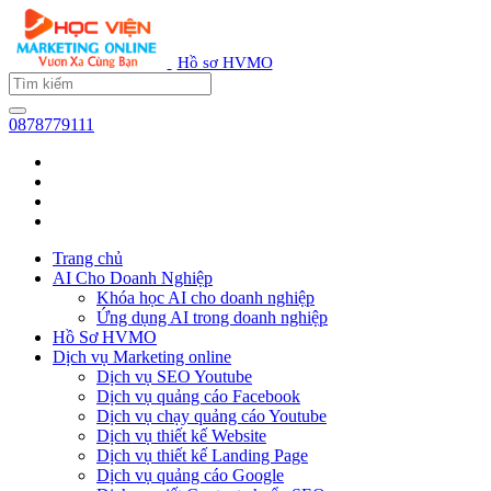
Hồ sơ HVMO
0878779111
Trang chủ
AI Cho Doanh Nghiệp
Khóa học AI cho doanh nghiệp
Ứng dụng AI trong doanh nghiệp
Hồ Sơ HVMO
Dịch vụ Marketing online
Dịch vụ SEO Youtube
Dịch vụ quảng cáo Facebook
Dịch vụ chạy quảng cáo Youtube
Dịch vụ thiết kế Website
Dịch vụ thiết kế Landing Page
Dịch vụ quảng cáo Google