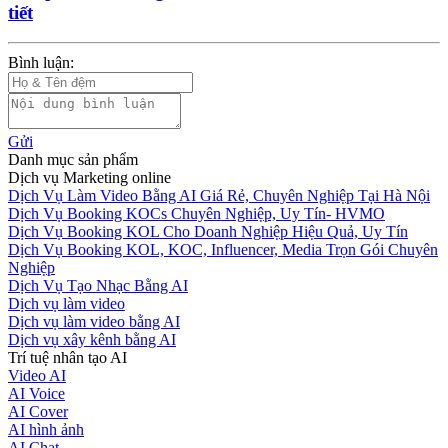
tiết
Bình luận:
Gửi
Danh mục sản phẩm
Dịch vụ Marketing online
Dịch Vụ Làm Video Bằng AI Giá Rẻ, Chuyên Nghiệp Tại Hà Nội
Dịch Vụ Booking KOCs Chuyên Nghiệp, Uy Tín- HVMO
Dịch Vụ Booking KOL Cho Doanh Nghiệp Hiệu Quả, Uy Tín
Dịch Vụ Booking KOL, KOC, Influencer, Media Trọn Gói Chuyên
Nghiệp
Dịch Vụ Tạo Nhạc Bằng AI
Dịch vụ làm video
Dịch vụ làm video bằng AI
Dịch vụ xây kênh bằng AI
Trí tuệ nhân tạo AI
Video AI
AI Voice
AI Cover
AI hình ảnh
AI Chat