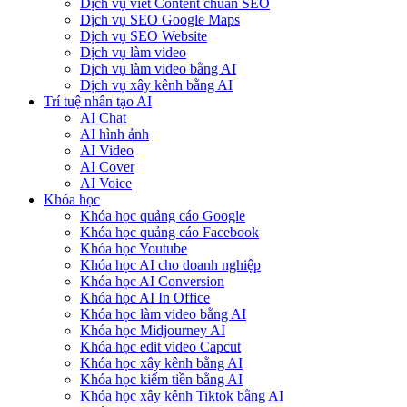
Dịch vụ viết Content chuẩn SEO
Dịch vụ SEO Google Maps
Dịch vụ SEO Website
Dịch vụ làm video
Dịch vụ làm video bằng AI
Dịch vụ xây kênh bằng AI
Trí tuệ nhân tạo AI
AI Chat
AI hình ảnh
AI Video
AI Cover
AI Voice
Khóa học
Khóa học quảng cáo Google
Khóa học quảng cáo Facebook
Khóa học Youtube
Khóa học AI cho doanh nghiệp
Khóa học AI Conversion
Khóa học AI In Office
Khóa học làm video bằng AI
Khóa học Midjourney AI
Khóa học edit video Capcut
Khóa học xây kênh bằng AI
Khóa học kiếm tiền bằng AI
Khóa học xây kênh Tiktok bằng AI