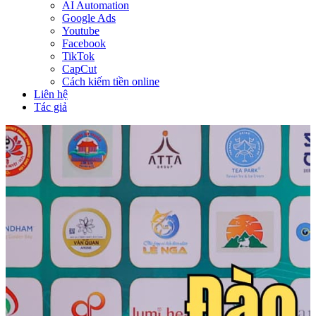
AI Automation
Google Ads
Youtube
Facebook
TikTok
CapCut
Cách kiếm tiền online
Liên hệ
Tác giả