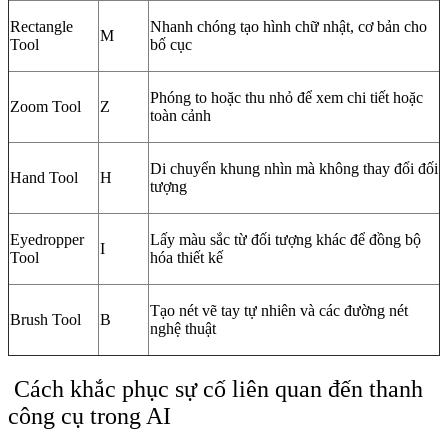
Rectangle
Nhanh chóng tạo hình chữ nhật, cơ bản cho
M
Tool
bố cục
Phóng to hoặc thu nhỏ để xem chi tiết hoặc
Zoom Tool
Z
toàn cảnh
Di chuyển khung nhìn mà không thay đổi đối
Hand Tool
H
tượng
Eyedropper
Lấy màu sắc từ đối tượng khác để đồng bộ
I
Tool
hóa thiết kế
Tạo nét vẽ tay tự nhiên và các đường nét
Brush Tool
B
nghệ thuật
Cách khắc phục sự cố liên quan đến thanh
công cụ trong AI