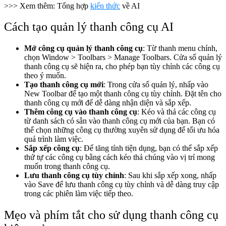
>>> Xem thêm: Tổng hợp
kiến thức
về AI
Cách tạo quản lý thanh công cụ AI
Mở công cụ quản lý thanh công cụ
: Từ thanh menu chính,
chọn Window > Toolbars > Manage Toolbars. Cửa sổ quản lý
thanh công cụ sẽ hiện ra, cho phép bạn tùy chỉnh các công cụ
theo ý muốn.
Tạo thanh công cụ mới
: Trong cửa sổ quản lý, nhấp vào
New Toolbar
để tạo một thanh công cụ tùy chỉnh. Đặt tên cho
thanh công cụ mới để dễ dàng nhận diện và sắp xếp.
Thêm công cụ vào thanh công cụ
: Kéo và thả các công cụ
từ danh sách có sẵn vào thanh công cụ mới của bạn. Bạn có
thể chọn những công cụ thường xuyên sử dụng để tối ưu hóa
quá trình làm việc.
Sắp xếp công cụ
: Để tăng tính tiện dụng, bạn có thể sắp xếp
thứ tự các công cụ bằng cách kéo thả chúng vào vị trí mong
muốn trong thanh công cụ.
Lưu thanh công cụ tùy chỉnh
: Sau khi sắp xếp xong, nhấp
vào Save để lưu thanh công cụ tùy chỉnh và dễ dàng truy cập
trong các phiên làm việc tiếp theo.
Mẹo và phím tắt cho sử dụng thanh công cụ