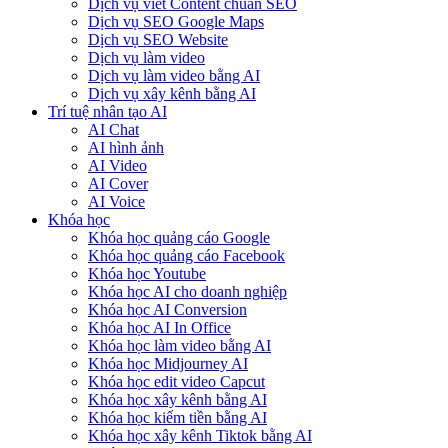
Dịch vụ viết Content chuẩn SEO
Dịch vụ SEO Google Maps
Dịch vụ SEO Website
Dịch vụ làm video
Dịch vụ làm video bằng AI
Dịch vụ xây kênh bằng AI
Trí tuệ nhân tạo AI
AI Chat
AI hình ảnh
AI Video
AI Cover
AI Voice
Khóa học
Khóa học quảng cáo Google
Khóa học quảng cáo Facebook
Khóa học Youtube
Khóa học AI cho doanh nghiệp
Khóa học AI Conversion
Khóa học AI In Office
Khóa học làm video bằng AI
Khóa học Midjourney AI
Khóa học edit video Capcut
Khóa học xây kênh bằng AI
Khóa học kiếm tiền bằng AI
Khóa học xây kênh Tiktok bằng AI