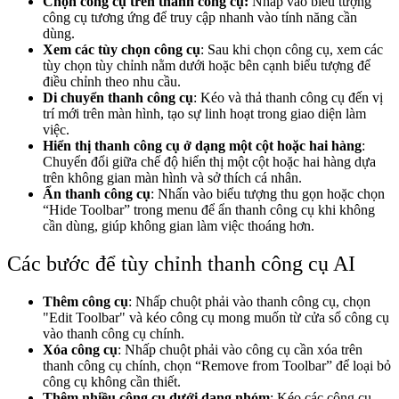
Chọn công cụ trên thanh công cụ:
Nhấp vào biểu tượng
công cụ tương ứng để truy cập nhanh vào tính năng cần
dùng.
Xem các tùy chọn công cụ
: Sau khi chọn công cụ, xem các
tùy chọn tùy chỉnh nằm dưới hoặc bên cạnh biểu tượng để
điều chỉnh theo nhu cầu.
Di chuyển thanh công cụ
: Kéo và thả thanh công cụ đến vị
trí mới trên màn hình, tạo sự linh hoạt trong giao diện làm
việc.
Hiển thị thanh công cụ ở dạng một cột hoặc hai hàng
:
Chuyển đổi giữa chế độ hiển thị một cột hoặc hai hàng dựa
trên không gian màn hình và sở thích cá nhân.
Ẩn thanh công cụ
: Nhấn vào biểu tượng thu gọn hoặc chọn
“Hide Toolbar” trong menu để ẩn thanh công cụ khi không
cần dùng, giúp không gian làm việc thoáng hơn.
Các bước để tùy chỉnh thanh công cụ AI
Thêm công cụ
: Nhấp chuột phải vào thanh công cụ, chọn
"Edit Toolbar" và kéo công cụ mong muốn từ cửa sổ công cụ
vào thanh công cụ chính.
Xóa công cụ
: Nhấp chuột phải vào công cụ cần xóa trên
thanh công cụ chính, chọn “Remove from Toolbar” để loại bỏ
công cụ không cần thiết.
Thêm nhiều công cụ dưới dạng nhóm
: Kéo các công cụ