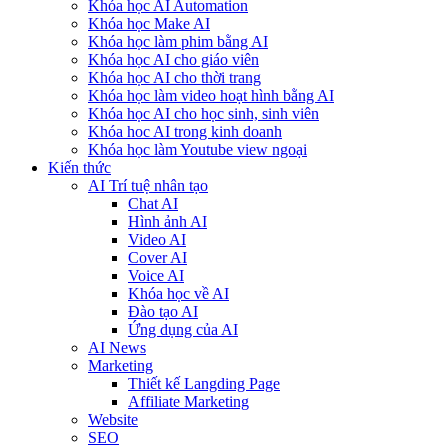
Khóa học AI Automation
Khóa học Make AI
Khóa học làm phim bằng AI
Khóa học AI cho giáo viên
Khóa học AI cho thời trang
Khóa học làm video hoạt hình bằng AI
Khóa học AI cho học sinh, sinh viên
Khóa hoc AI trong kinh doanh
Khóa học làm Youtube view ngoại
Kiến thức
AI Trí tuệ nhân tạo
Chat AI
Hình ảnh AI
Video AI
Cover AI
Voice AI
Khóa học về AI
Đào tạo AI
Ứng dụng của AI
AI News
Marketing
Thiết kế Langding Page
Affiliate Marketing
Website
SEO