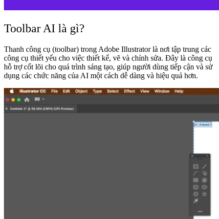
Toolbar AI là gì?
Thanh công cụ (toolbar) trong Adobe Illustrator là nơi tập trung các
công cụ thiết yếu cho việc thiết kế, vẽ và chỉnh sửa. Đây là công cụ
hỗ trợ cốt lõi cho quá trình sáng tạo, giúp người dùng tiếp cận và sử
dụng các chức năng của AI một cách dễ dàng và hiệu quả hơn.