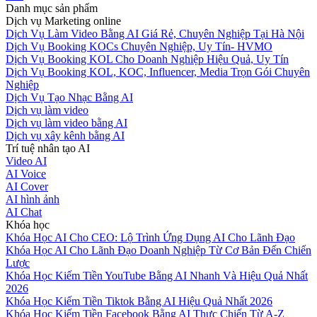
Danh mục sản phẩm
Dịch vụ Marketing online
Dịch Vụ Làm Video Bằng AI Giá Rẻ, Chuyên Nghiệp Tại Hà Nội
Dịch Vụ Booking KOCs Chuyên Nghiệp, Uy Tín- HVMO
Dịch Vụ Booking KOL Cho Doanh Nghiệp Hiệu Quả, Uy Tín
Dịch Vụ Booking KOL, KOC, Influencer, Media Trọn Gói Chuyên
Nghiệp
Dịch Vụ Tạo Nhạc Bằng AI
Dịch vụ làm video
Dịch vụ làm video bằng AI
Dịch vụ xây kênh bằng AI
Trí tuệ nhân tạo AI
Video AI
AI Voice
AI Cover
AI hình ảnh
AI Chat
Khóa học
Khóa Học AI Cho CEO: Lộ Trình Ứng Dụng AI Cho Lãnh Đạo
Khóa Học AI Cho Lãnh Đạo Doanh Nghiệp Từ Cơ Bản Đến Chiến
Lược
Khóa Học Kiếm Tiền YouTube Bằng AI Nhanh Và Hiệu Quả Nhất
2026
Khóa Học Kiếm Tiền Tiktok Bằng AI Hiệu Quả Nhất 2026
Khóa Học Kiếm Tiền Facebook Bằng AI Thực Chiến Từ A-Z