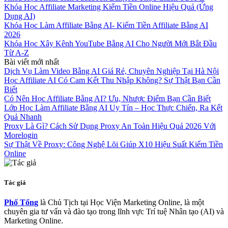
Khóa Học Affiliate Marketing Kiếm Tiền Online Hiệu Quả (Ứng
Dụng AI)
Khóa Học Làm Affiliate Bằng AI- Kiếm Tiền Affiliate Bằng AI
2026
Khóa Học Xây Kênh YouTube Bằng AI Cho Người Mới Bắt Đầu
Từ A-Z
Bài viết mới nhất
Dịch Vụ Làm Video Bằng AI Giá Rẻ, Chuyên Nghiệp Tại Hà Nội
Học Affiliate AI Có Cam Kết Thu Nhập Không? Sự Thật Bạn Cần
Biết
Có Nên Học Affiliate Bằng AI? Ưu, Nhược Điểm Bạn Cần Biết
Lớp Học Làm Affiliate Bằng AI Uy Tín – Học Thực Chiến, Ra Kết
Quả Nhanh
Proxy Là Gì? Cách Sử Dụng Proxy An Toàn Hiệu Quả 2026 Với
Morelogin
Sự Thật Về Proxy: Công Nghệ Lõi Giúp X10 Hiệu Suất Kiếm Tiền
Online
Tác giả
Phố Tổng
là Chủ Tịch tại Học Viện Marketing Online, là một
chuyên gia tư vấn và đào tạo trong lĩnh vực Trí tuệ Nhân tạo (AI) và
Marketing Online.