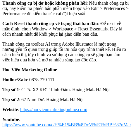
Thanh công cụ bị đơ hoặc không phản hồi
: Nếu thanh công cụ bị
đơ, hãy kiểm tra phiên bản phần mềm hoặc vào Edit > Preferences >
Performance để kiểm tra các cài đặt hiệu suất.
Cách Reset thanh công cụ về trạng thái ban đầu
: Để reset về
mặc định, chọn Window > Workspace > Reset Essentials. Đây là
cách nhanh nhất để khôi phục lại giao diện ban đầu.
Thanh công cụ toolbar AI trong Adobe Illustrator là một trong
những yếu tố quan trọng giúp tối ưu hóa quy trình thiết kế. Hiểu rõ
cách hiển thị, tùy chỉnh và sử dụng các công cụ sẽ giúp bạn làm
việc hiệu quả hơn và mở ra nhiều sáng tạo độc đáo.
Học Viện Marketing Online
Hotline/Zalo
: 0878 779 111
Trụ sở 1
: CT5- X2 KĐT Linh Đàm- Hoàng Mai- Hà Nội
Trụ sở 2
: 67 Nam Dư- Hoàng Mai- Hà Nội
Website
:
https://hocvienmarketingonline.com/
Youtube
:
https://www.youtube.com/c/H%E1%BB%8DcVi%E1%BB%87nMark