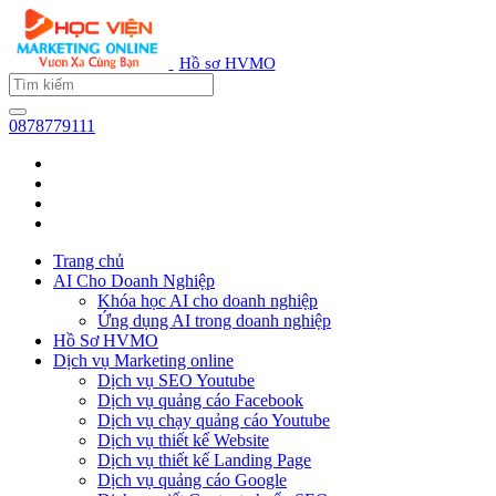
Hồ sơ HVMO
0878779111
Trang chủ
AI Cho Doanh Nghiệp
Khóa học AI cho doanh nghiệp
Ứng dụng AI trong doanh nghiệp
Hồ Sơ HVMO
Dịch vụ Marketing online
Dịch vụ SEO Youtube
Dịch vụ quảng cáo Facebook
Dịch vụ chạy quảng cáo Youtube
Dịch vụ thiết kế Website
Dịch vụ thiết kế Landing Page
Dịch vụ quảng cáo Google