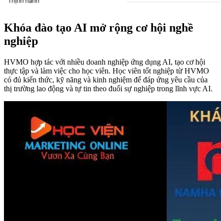
Khóa đào tạo AI mở rộng cơ hội nghề
nghiệp
HVMO hợp tác với nhiều doanh nghiệp ứng dụng AI, tạo cơ hội
thực tập và làm việc cho học viên. Học viên tốt nghiệp từ HVMO
có đủ kiến thức, kỹ năng và kinh nghiệm để đáp ứng yêu cầu của
thị trường lao động và tự tin theo đuổi sự nghiệp trong lĩnh vực AI.