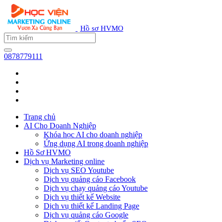
Hồ sơ HVMO
0878779111
Trang chủ
AI Cho Doanh Nghiệp
Khóa học AI cho doanh nghiệp
Ứng dụng AI trong doanh nghiệp
Hồ Sơ HVMO
Dịch vụ Marketing online
Dịch vụ SEO Youtube
Dịch vụ quảng cáo Facebook
Dịch vụ chạy quảng cáo Youtube
Dịch vụ thiết kế Website
Dịch vụ thiết kế Landing Page
Dịch vụ quảng cáo Google