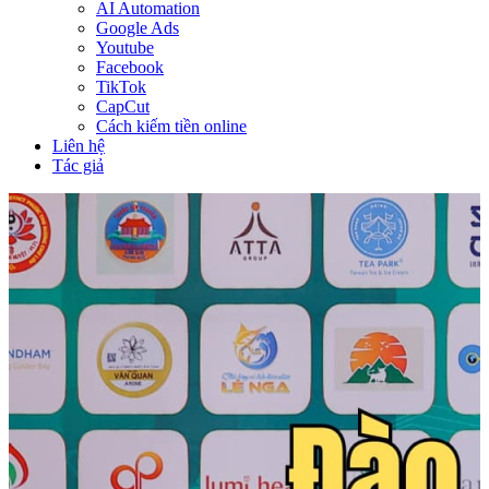
AI Automation
Google Ads
Youtube
Facebook
TikTok
CapCut
Cách kiếm tiền online
Liên hệ
Tác giả