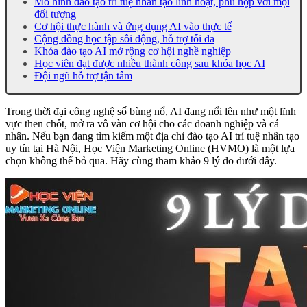
Mô hình đào tạo trí tuệ nhân tạo linh hoạt, phù hợp với mọi
đối tượng
Cơ hội thực hành và ứng dụng AI vào thực tế
Cộng đồng học tập sôi động, hỗ trợ tối đa
Khóa đào tạo AI mở rộng cơ hội nghề nghiệp
Học viên đạt được nhiều thành công sau khóa học AI
Đội ngũ hỗ trợ tận tâm
Trong thời đại công nghệ số bùng nổ, AI đang nổi lên như một lĩnh
vực then chốt, mở ra vô vàn cơ hội cho các doanh nghiệp và cá
nhân. Nếu bạn đang tìm kiếm một địa chỉ đào tạo AI trí tuệ nhân tạo
uy tín tại Hà Nội, Học Viện Marketing Online (HVMO) là một lựa
chọn không thể bỏ qua. Hãy cùng tham khảo 9 lý do dưới đây.