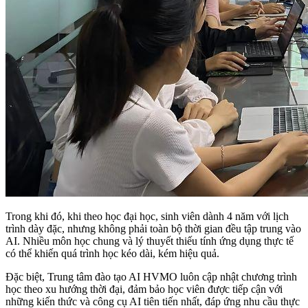
Trong khi đó, khi theo học đại học, sinh viên dành 4 năm với lịch
trình dày đặc, nhưng không phải toàn bộ thời gian đều tập trung vào
AI. Nhiều môn học chung và lý thuyết thiếu tính ứng dụng thực tế
có thể khiến quá trình học kéo dài, kém hiệu quả.
Đặc biệt, Trung tâm đào tạo AI HVMO luôn cập nhật chương trình
học theo xu hướng thời đại, đảm bảo học viên được tiếp cận với
những kiến thức và công cụ AI tiên tiến nhất, đáp ứng nhu cầu thực