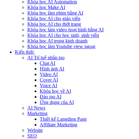
Khóa học AI Automation
Khóa học Make AI
Khóa học làm phim bằng AI
Khóa học AI cho giáo viên
Khóa học AI cho thời trang
Khóa học làm video hoạt hình bằng AI
Khóa học AI cho học sinh, sinh viên
Khóa hoc AI trong kinh doanh
Khóa học làm Youtube view ngoại
Kiến thức
AI Trí tuệ nhân tạo
Chat AI
Hình ảnh AI
Video AI
Cover AI
Voice AI
Khóa học về AI
Đào tạo AI
Ứng dụng của AI
AI News
Marketing
Thiết kế Langding Page
Affiliate Marketing
Website
SEO