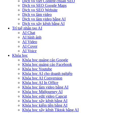
Dịch vụ viết Content chuẩn SEO
Dịch vụ SEO Google Maps
Dịch vụ SEO Website
Dịch vụ làm video
Dịch vụ làm video bằng AI
Dịch vụ xây kênh bằng AI
Trí tuệ nhân tạo AI
AI Chat
AI hình ảnh
AI Video
AI Cover
AI Voice
Khóa học
Khóa học quảng cáo Google
Khóa học quảng cáo Facebook
Khóa học Youtube
Khóa học AI cho doanh nghiệp
Khóa học AI Conversion
Khóa học AI In Office
Khóa học làm video bằng AI
Khóa học Midjourney AI
Khóa học edit video Capcut
Khóa học xây kênh bằng AI
Khóa học kiếm tiền bằng AI
Khóa học xây kênh Tiktok bằng AI