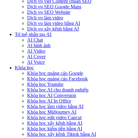
Dịch vụ viết Content chuẩn SEO
Dịch vụ SEO Google Maps
Dịch vụ SEO Website
Dịch vụ làm video
Dịch vụ làm video bằng AI
Dịch vụ xây kênh bằng AI
Trí tuệ nhân tạo AI
AI Chat
AI hình ảnh
AI Video
AI Cover
AI Voice
Khóa học
Khóa học quảng cáo Google
Khóa học quảng cáo Facebook
Khóa học Youtube
Khóa học AI cho doanh nghiệp
Khóa học AI Conversion
Khóa học AI In Office
Khóa học làm video bằng AI
Khóa học Midjourney AI
Khóa học edit video Capcut
Khóa học xây kênh bằng AI
Khóa học kiếm tiền bằng AI
Khóa học xây kênh Tiktok bằng AI