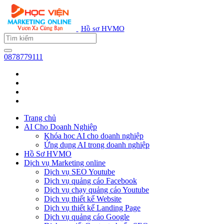
Hồ sơ HVMO
0878779111
Trang chủ
AI Cho Doanh Nghiệp
Khóa học AI cho doanh nghiệp
Ứng dụng AI trong doanh nghiệp
Hồ Sơ HVMO
Dịch vụ Marketing online
Dịch vụ SEO Youtube
Dịch vụ quảng cáo Facebook
Dịch vụ chạy quảng cáo Youtube
Dịch vụ thiết kế Website
Dịch vụ thiết kế Landing Page
Dịch vụ quảng cáo Google