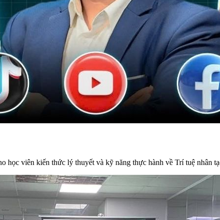
o học viên kiến thức lý thuyết và kỹ năng thực hành về Trí tuệ nhân tạ