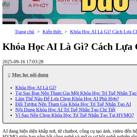
Trang chủ
Kiến thức
Khóa Học AI Là Gì? Cách Lựa 
Khóa Học AI Là Gì? Cách Lựa
2025-09-16 17:03:28
Mục lục nội dung
Khóa Học AI Là Gì?
Tại Sao Bạn Nên Tham Gia Một Khóa Học Trí Tuệ Nhân Tạo
Làm Thế Nào Để Lựa Chọn Khóa Học AI Phù Hợp?
Đối Tượng Nên Tham Gia Khóa Học Trí Tuệ Nhân Tạo AI
Nội Dung Khóa Học AI Trí Tuệ Nhân Tạo Chi Tiết
Vì Sao Nên Chọn Khóa Học Trí Tuệ Nhân Tạo Tại HVMO?
AI đang hiện diện khắp nơi, từ chatbot, công cụ tạo ảnh, video đến hệ
HVMO giúp bạn nắm bắt công nghệ và mở ra cơ hội nghề nghiệp rộng 