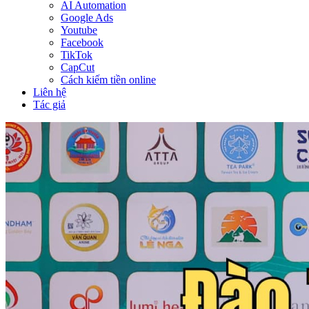
AI Automation
Google Ads
Youtube
Facebook
TikTok
CapCut
Cách kiếm tiền online
Liên hệ
Tác giả