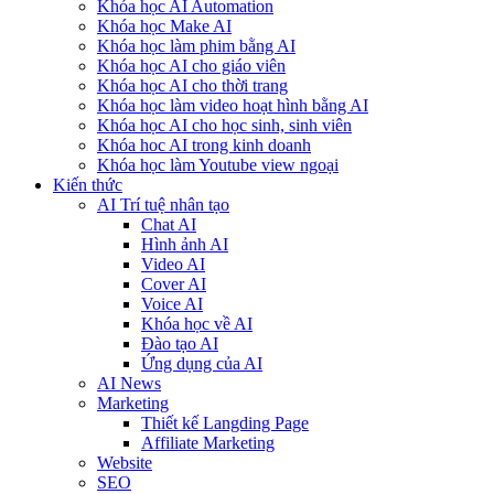
Khóa học AI Automation
Khóa học Make AI
Khóa học làm phim bằng AI
Khóa học AI cho giáo viên
Khóa học AI cho thời trang
Khóa học làm video hoạt hình bằng AI
Khóa học AI cho học sinh, sinh viên
Khóa hoc AI trong kinh doanh
Khóa học làm Youtube view ngoại
Kiến thức
AI Trí tuệ nhân tạo
Chat AI
Hình ảnh AI
Video AI
Cover AI
Voice AI
Khóa học về AI
Đào tạo AI
Ứng dụng của AI
AI News
Marketing
Thiết kế Langding Page
Affiliate Marketing
Website
SEO