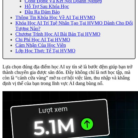
Cộng Đồng Và Kết Nối Doanh Nghiệp
Hỗ Trợ Sau Khóa Học
Đầu Ra Đảm Bảo
Thông Tin Khóa Học Về AI Tại HVMO
Khóa Học AI Trí Tuệ Nhân Tạo Tại HVMO Dành Cho Đối
Tượng Nào?
Chương Trình Học AI Bài Bản Tại HVMO
Chi Phí Học AI Tại HVMO
Cảm Nhận Của Học Viên
Lớp Học Thực Tế Tại HVMO
Lựa chọn đúng địa điểm học AI uy tín sẽ là bước đệm giúp bạn trở
thành chuyên gia được săn đón. Đây không chỉ là nơi học tập, mà
còn là “cánh cửa vàng” mở ra cơ hội việc làm, thu nhập và khẳng
định vị thế của bạn trong lĩnh vực AI đang bùng nổ.