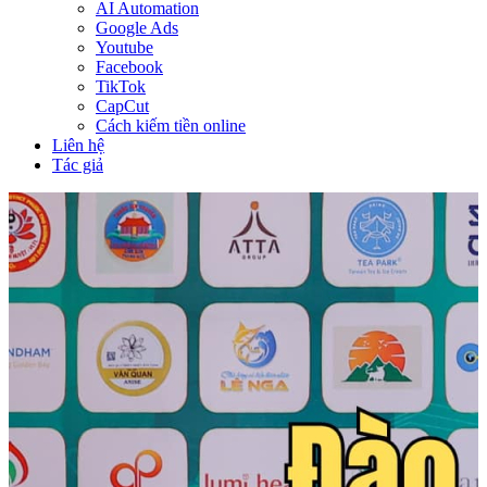
AI Automation
Google Ads
Youtube
Facebook
TikTok
CapCut
Cách kiếm tiền online
Liên hệ
Tác giả