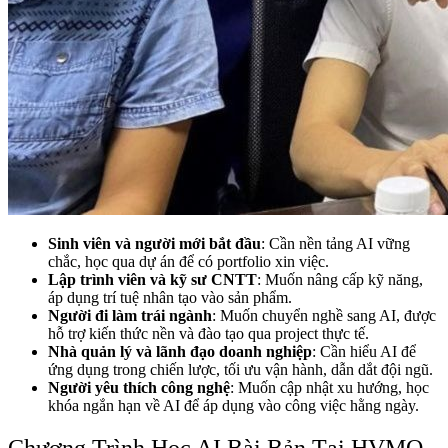
Sinh viên và người mới bắt đầu
: Cần nền tảng AI vững
chắc, học qua dự án để có portfolio xin việc.
Lập trình viên và kỹ sư CNTT
: Muốn nâng cấp kỹ năng,
áp dụng trí tuệ nhân tạo vào sản phẩm.
Người đi làm trái ngành
: Muốn chuyển nghề sang AI, được
hỗ trợ kiến thức nền và đào tạo qua project thực tế.
Nhà quản lý và lãnh đạo doanh nghiệp
: Cần hiểu AI để
ứng dụng trong chiến lược, tối ưu vận hành, dẫn dắt đội ngũ.
Người yêu thích công nghệ
: Muốn cập nhật xu hướng, học
khóa ngắn hạn về AI để áp dụng vào công việc hằng ngày.
Chương Trình Học AI Bài Bản Tại HVMO