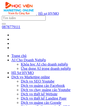
Hồ sơ HVMO
0878779111
Trang chủ
AI Cho Doanh Nghiệp
Khóa học AI cho doanh nghiệp
Ứng dụng AI trong doanh nghiệp
Hồ Sơ HVMO
Dịch vụ Marketing online
Dịch vụ SEO Youtube
Dịch vụ quảng cáo Facebook
Dịch vụ chạy quảng cáo Youtube
Dịch vụ thiết kế Website
Dịch vụ thiết kế Landing Page
Dịch vụ quảng cáo Google