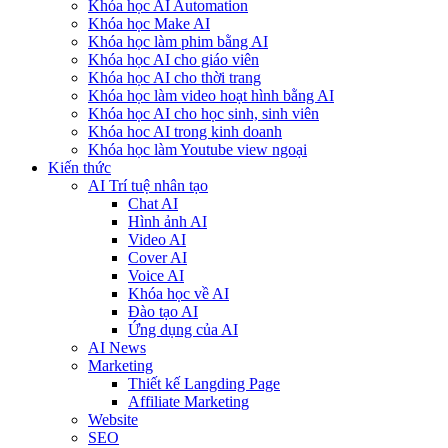
Khóa học AI Automation
Khóa học Make AI
Khóa học làm phim bằng AI
Khóa học AI cho giáo viên
Khóa học AI cho thời trang
Khóa học làm video hoạt hình bằng AI
Khóa học AI cho học sinh, sinh viên
Khóa hoc AI trong kinh doanh
Khóa học làm Youtube view ngoại
Kiến thức
AI Trí tuệ nhân tạo
Chat AI
Hình ảnh AI
Video AI
Cover AI
Voice AI
Khóa học về AI
Đào tạo AI
Ứng dụng của AI
AI News
Marketing
Thiết kế Langding Page
Affiliate Marketing
Website
SEO