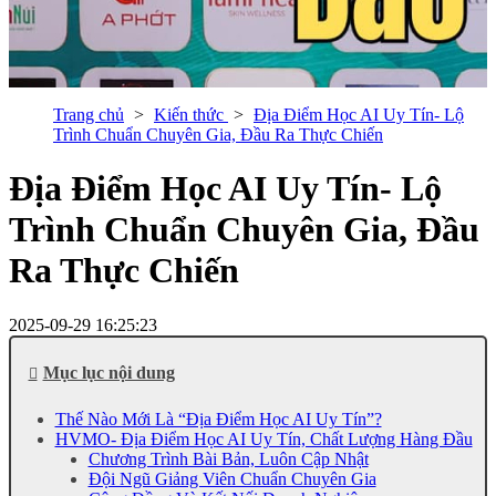
Trang chủ
Kiến thức
Địa Điểm Học AI Uy Tín- Lộ
Trình Chuẩn Chuyên Gia, Đầu Ra Thực Chiến
Địa Điểm Học AI Uy Tín- Lộ
Trình Chuẩn Chuyên Gia, Đầu
Ra Thực Chiến
2025-09-29 16:25:23
Mục lục nội dung
Thế Nào Mới Là “Địa Điểm Học AI Uy Tín”?
HVMO- Địa Điểm Học AI Uy Tín, Chất Lượng Hàng Đầu
Chương Trình Bài Bản, Luôn Cập Nhật
Đội Ngũ Giảng Viên Chuẩn Chuyên Gia