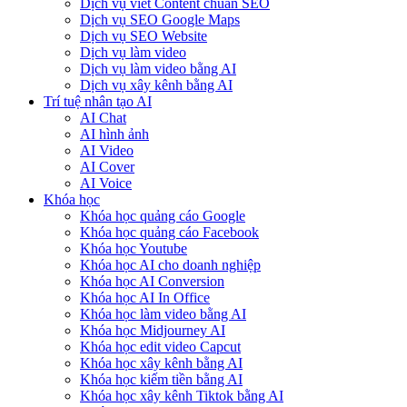
Dịch vụ viết Content chuẩn SEO
Dịch vụ SEO Google Maps
Dịch vụ SEO Website
Dịch vụ làm video
Dịch vụ làm video bằng AI
Dịch vụ xây kênh bằng AI
Trí tuệ nhân tạo AI
AI Chat
AI hình ảnh
AI Video
AI Cover
AI Voice
Khóa học
Khóa học quảng cáo Google
Khóa học quảng cáo Facebook
Khóa học Youtube
Khóa học AI cho doanh nghiệp
Khóa học AI Conversion
Khóa học AI In Office
Khóa học làm video bằng AI
Khóa học Midjourney AI
Khóa học edit video Capcut
Khóa học xây kênh bằng AI
Khóa học kiếm tiền bằng AI
Khóa học xây kênh Tiktok bằng AI