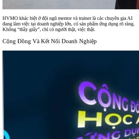
HVMO khác biệt ở đội ngũ mentor và trainer là các chuyên gia AI
đang làm việc tại doanh nghiệp lớn, có sản phẩm ứng dụng rõ ràng.
Không “thầy giấy”, chỉ có người thật, việc thật.
Cộng Đồng Và Kết Nối Doanh Nghiệp