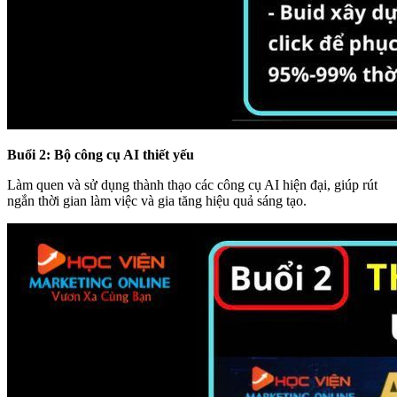
Buổi 2: Bộ công cụ AI thiết yếu
Làm quen và sử dụng thành thạo các công cụ AI hiện đại, giúp rút
ngắn thời gian làm việc và gia tăng hiệu quả sáng tạo.