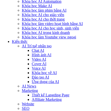
Khóa học AI Automation
Khóa học Make AI
Khóa học làm phim bằng AI
Khóa học AI cho giáo viên
Khóa học AI cho thời trang
Khóa học làm video hoạt hình bằng AI
Khóa học AI cho học sinh, sinh viên
Khóa hoc AI trong kinh doanh
Khóa học làm Youtube view ngoại
Kiến thức
AI Trí tuệ nhân tạo
Chat AI
Hình ảnh AI
Video AI
Cover AI
Voice AI
Khóa học về AI
Đào tạo AI
Ứng dụng của AI
AI News
Marketing
Thiết kế Langding Page
Affiliate Marketing
Website
SEO