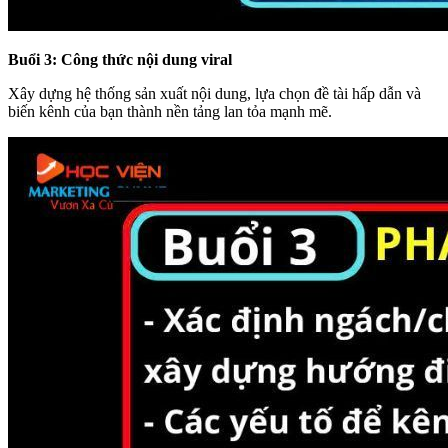
Buổi 3: Công thức nội dung viral
Xây dựng hệ thống sản xuất nội dung, lựa chọn đề tài hấp dẫn và
biến kênh của bạn thành nền tảng lan tỏa mạnh mẽ.