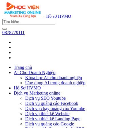
Hồ sơ HVMO
0878779111
Trang chủ
AI Cho Doanh Nghiệp
Khóa học AI cho doanh nghiệp
Ứng dụng AI trong doanh nghiệp
Hồ Sơ HVMO
Dịch vụ Marketing online
Dịch vụ SEO Youtube
Dịch vụ quảng cáo Facebook
Dịch vụ chạy quảng cáo Youtube
Dịch vụ thiết kế Website
Dịch vụ thiết kế Landing Page
Dịch vụ quảng cáo Google