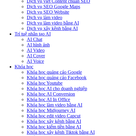
Dịch vụ viết Content chuẩn SEO
Dịch vụ SEO Google Maps
Dịch vụ SEO Website
Dịch vụ làm video
Dịch vụ làm video bằng AI
Dịch vụ xây kênh bằng AI
Trí tuệ nhân tạo AI
AI Chat
AI hình ảnh
AI Video
AI Cover
AI Voice
Khóa học
Khóa học quảng cáo Google
Khóa học quảng cáo Facebook
Khóa học Youtube
Khóa học AI cho doanh nghiệp
Khóa học AI Conversion
Khóa học AI In Office
Khóa học làm video bằng AI
Khóa học Midjourney AI
Khóa học edit video Capcut
Khóa học xây kênh bằng AI
Khóa học kiếm tiền bằng AI
Khóa học xây kênh Tiktok bằng AI