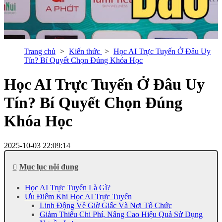
Trang chủ
Kiến thức
Học AI Trực Tuyến Ở Đâu Uy
Tín? Bí Quyết Chọn Đúng Khóa Học
Học AI Trực Tuyến Ở Đâu Uy
Tín? Bí Quyết Chọn Đúng
Khóa Học
2025-10-03 22:09:14
Mục lục nội dung
Học AI Trực Tuyến Là Gì?
Ưu Điểm Khi Học AI Trực Tuyến
Linh Động Về Giờ Giấc Và Nơi Tổ Chức
Giảm Thiểu Chi Phí, Nâng Cao Hiệu Quả Sử Dụng