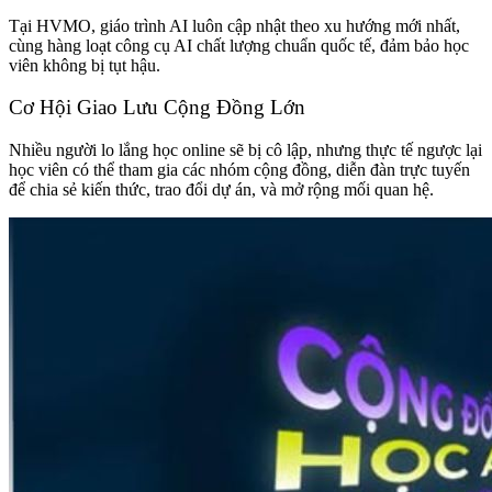
Tại HVMO, giáo trình AI luôn cập nhật theo xu hướng mới nhất,
cùng hàng loạt công cụ AI chất lượng chuẩn quốc tế, đảm bảo học
viên không bị tụt hậu.
Cơ Hội Giao Lưu Cộng Đồng Lớn
Nhiều người lo lắng học online sẽ bị cô lập, nhưng thực tế ngược lại
học viên có thể tham gia các nhóm cộng đồng, diễn đàn trực tuyến
để chia sẻ kiến thức, trao đổi dự án, và mở rộng mối quan hệ.