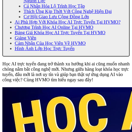
Nguồn Lực
Cá Nhân Hóa Lộ Trình Học Tập
Thích Ứng Kịp Thời Với Công Nghệ Hiện Đại
Cơ Hội Giao Lưu Cộng Đồng Lớn
Ai Phù Hợp Với Khóa Học AI Trực Tuyến Tại HVMO?
Chương Trình Học AI Online Tại HVMO
Bảng Giá Khóa Học AI Trực Tuyến Tại HVMO
Giảng Viên
Cảm Nhận Của Học Viên Về HVMO
Hình Ảnh Lớp Học Trực Tuyến
Học AI trực tuyến đang trở thành xu hướng khi ai cũng muốn nhanh
chóng nắm bắt công nghệ mới. Nhưng giữa hàng loạt khóa học trực
tuyến, đâu mới là nơi uy tín và giúp bạn thật sự ứng dụng AI vào
công việc? Cùng HVMO tìm hiểu ngay sau đây!