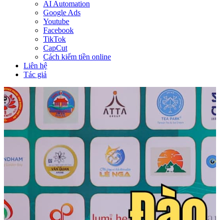
AI Automation
Google Ads
Youtube
Facebook
TikTok
CapCut
Cách kiếm tiền online
Liên hệ
Tác giả