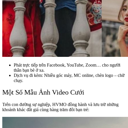
Phát trực tiếp trên Facebook, YouTube, Zoom… cho người
thân bạn bè ở xa.
Dịch vụ đi kèm: Nhiều góc máy, MC online, chèn logo – chữ
chạy.
Một Số Mẫu Ảnh Video Cưới
Trên con đường sự nghiệp, HVMO đồng hành và lưu trữ những
khoảnh khác đắt giá cùng hàng trăm đôi bạn trẻ: