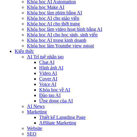
Khóa học AI Automation
Khóa học Make AI
Khóa học làm phim bằng AI
Khóa học AI cho giáo viên
Khóa học AI cho thời trang
Khóa học làm video hoạt hình bằng AI
Khóa học AI cho học sinh, sinh viên
Khóa hoc AI trong kinh doanh
Khóa học làm Youtube view ngoại
Kiến thức
AI Trí tuệ nhân tạo
Chat AI
Hình ảnh AI
Video AI
Cover AI
Voice AI
Khóa học về AI
Đào tạo AI
Ứng dụng của AI
AI News
Marketing
Thiết kế Langding Page
Affiliate Marketing
Website
SEO