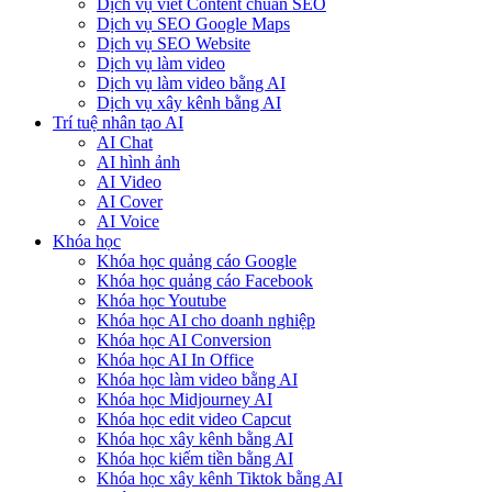
Dịch vụ viết Content chuẩn SEO
Dịch vụ SEO Google Maps
Dịch vụ SEO Website
Dịch vụ làm video
Dịch vụ làm video bằng AI
Dịch vụ xây kênh bằng AI
Trí tuệ nhân tạo AI
AI Chat
AI hình ảnh
AI Video
AI Cover
AI Voice
Khóa học
Khóa học quảng cáo Google
Khóa học quảng cáo Facebook
Khóa học Youtube
Khóa học AI cho doanh nghiệp
Khóa học AI Conversion
Khóa học AI In Office
Khóa học làm video bằng AI
Khóa học Midjourney AI
Khóa học edit video Capcut
Khóa học xây kênh bằng AI
Khóa học kiếm tiền bằng AI
Khóa học xây kênh Tiktok bằng AI