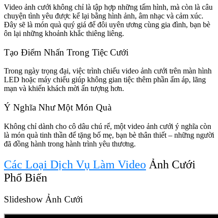
Video ảnh cưới không chỉ là tập hợp những tấm hình, mà còn là câu
chuyện tình yêu được kể lại bằng hình ảnh, âm nhạc và cảm xúc.
Đây sẽ là món quà quý giá để đôi uyên ương cùng gia đình, bạn bè
ôn lại những khoảnh khắc thiêng liêng.
Tạo Điểm Nhấn Trong Tiệc Cưới
Trong ngày trọng đại, việc trình chiếu video ảnh cưới trên màn hình
LED hoặc máy chiếu giúp không gian tiệc thêm phần ấm áp, lãng
mạn và khiến khách mời ấn tượng hơn.
Ý Nghĩa Như Một Món Quà
Không chỉ dành cho cô dâu chú rể, một video ảnh cưới ý nghĩa còn
là món quà tinh thần để tặng bố mẹ, bạn bè thân thiết – những người
đã đồng hành trong hành trình yêu thương.
Các Loại Dịch Vụ Làm Video
Ảnh Cưới
Phổ Biến
Slideshow Ảnh Cưới