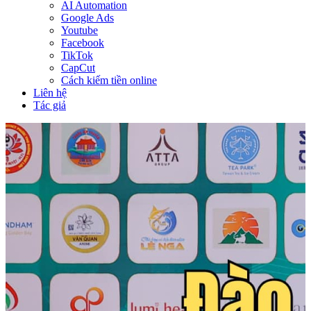
AI Automation
Google Ads
Youtube
Facebook
TikTok
CapCut
Cách kiếm tiền online
Liên hệ
Tác giả