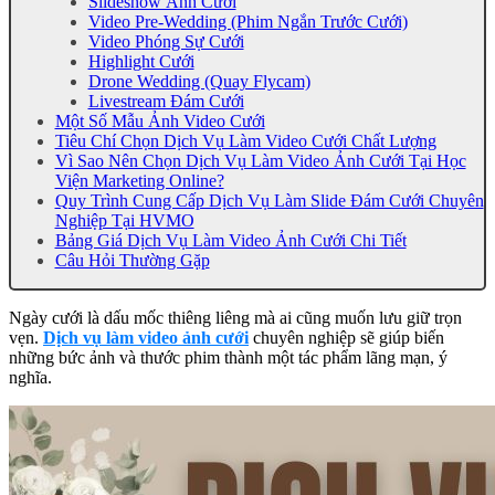
Slideshow Ảnh Cưới
Video Pre-Wedding (Phim Ngắn Trước Cưới)
Video Phóng Sự Cưới
Highlight Cưới
Drone Wedding (Quay Flycam)
Livestream Đám Cưới
Một Số Mẫu Ảnh Video Cưới
Tiêu Chí Chọn Dịch Vụ Làm Video Cưới Chất Lượng
Vì Sao Nên Chọn Dịch Vụ Làm Video Ảnh Cưới Tại Học
Viện Marketing Online?
Quy Trình Cung Cấp Dịch Vụ Làm Slide Đám Cưới Chuyên
Nghiệp Tại HVMO
Bảng Giá Dịch Vụ Làm Video Ảnh Cưới Chi Tiết
Câu Hỏi Thường Gặp
Ngày cưới là dấu mốc thiêng liêng mà ai cũng muốn lưu giữ trọn
vẹn.
Dịch vụ làm video ảnh cưới
chuyên nghiệp sẽ giúp biến
những bức ảnh và thước phim thành một tác phẩm lãng mạn, ý
nghĩa.