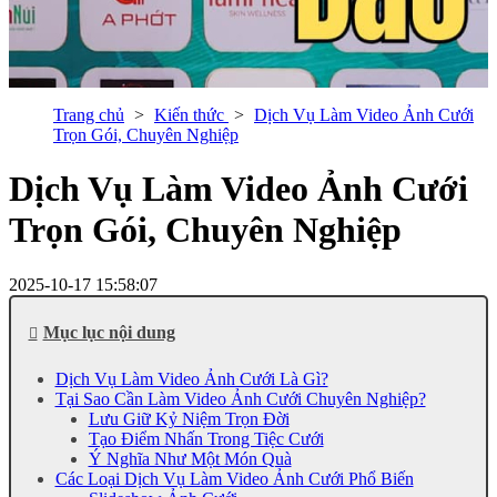
Trang chủ
Kiến thức
Dịch Vụ Làm Video Ảnh Cưới
Trọn Gói, Chuyên Nghiệp
Dịch Vụ Làm Video Ảnh Cưới
Trọn Gói, Chuyên Nghiệp
2025-10-17 15:58:07
Mục lục nội dung
Dịch Vụ Làm Video Ảnh Cưới Là Gì?
Tại Sao Cần Làm Video Ảnh Cưới Chuyên Nghiệp?
Lưu Giữ Kỷ Niệm Trọn Đời
Tạo Điểm Nhấn Trong Tiệc Cưới
Ý Nghĩa Như Một Món Quà
Các Loại Dịch Vụ Làm Video Ảnh Cưới Phổ Biến