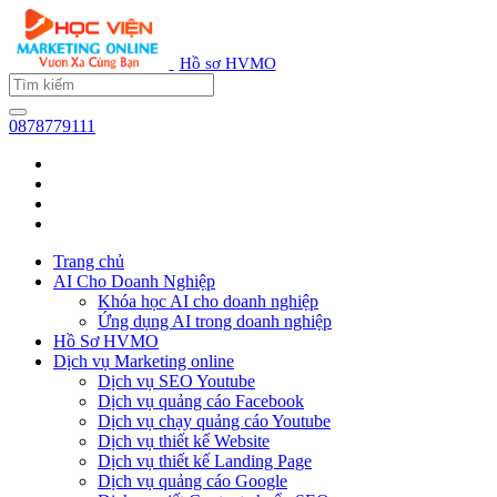
Hồ sơ HVMO
0878779111
Trang chủ
AI Cho Doanh Nghiệp
Khóa học AI cho doanh nghiệp
Ứng dụng AI trong doanh nghiệp
Hồ Sơ HVMO
Dịch vụ Marketing online
Dịch vụ SEO Youtube
Dịch vụ quảng cáo Facebook
Dịch vụ chạy quảng cáo Youtube
Dịch vụ thiết kế Website
Dịch vụ thiết kế Landing Page
Dịch vụ quảng cáo Google